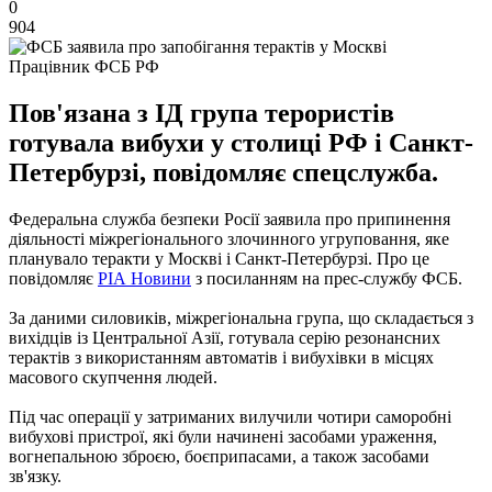
0
904
Працівник ФСБ РФ
Пов'язана з ІД група терористів
готувала вибухи у столиці РФ і Санкт-
Петербурзі, повідомляє спецслужба.
Федеральна служба безпеки Росії заявила про припинення
діяльності міжрегіонального злочинного угруповання, яке
планувало теракти у Москві і Санкт-Петербурзі. Про це
повідомляє
РІА Новини
з посиланням на прес-службу ФСБ.
За даними силовиків, міжрегіональна група, що складається з
вихідців із Центральної Азії, готувала серію резонансних
терактів з використанням автоматів і вибухівки в місцях
масового скупчення людей.
Під час операції у затриманих вилучили чотири саморобні
вибухові пристрої, які були начинені засобами ураження,
вогнепальною зброєю, боєприпасами, а також засобами
зв'язку.