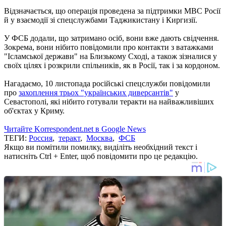
Відзначається, що операція проведена за підтримки МВС Росії
й у взаємодії зі спецслужбами Таджикистану і Киргизії.
У ФСБ додали, що затримано осіб, вони вже дають свідчення.
Зокрема, вони нібито повідомили про контакти з ватажками
"Ісламської держави" на Близькому Сході, а також зізналися у
своїх цілях і розкрили спільників, як в Росії, так і за кордоном.
Нагадаємо, 10 листопада російські спецслужби повідомили
про
захоплення трьох "українських диверсантів"
у
Севастополі, які нібито готували теракти на найважливіших
об'єктах у Криму.
Читайте Korrespondent.net в Google News
ТЕГИ:
Россия
,
теракт
,
Москва
,
ФСБ
Якщо ви помітили помилку, виділіть необхідний текст і
натисніть Ctrl + Enter, щоб повідомити про це редакцію.