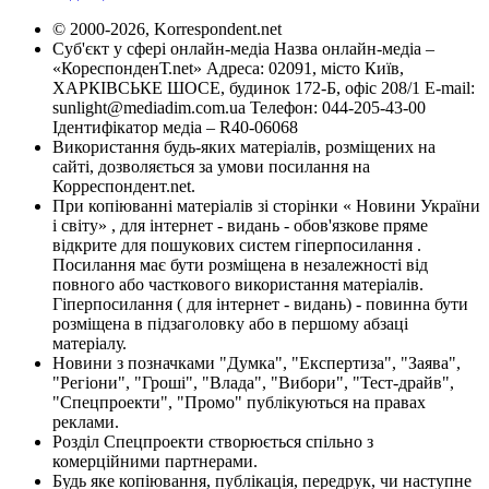
© 2000-2026, Korrespondent.net
Суб'єкт у сфері онлайн-медіа Назва онлайн-медіа –
«КореспонденТ.net» Адреса: 02091, місто Київ,
ХАРКІВСЬКЕ ШОСЕ, будинок 172-Б, офіс 208/1 E-mail:
sunlight@mediadim.com.ua
Телефон: 044-205-43-00
Ідентифікатор медіа – R40-06068
Використання будь-яких матеріалів, розміщених на
сайті, дозволяється за умови посилання на
Корреспондент.net.
При копіюванні матеріалів зі сторінки « Новини України
і світу» , для інтернет - видань - обов'язкове пряме
відкрите для пошукових систем гіперпосилання .
Посилання має бути розміщена в незалежності від
повного або часткового використання матеріалів.
Гіперпосилання ( для інтернет - видань) - повинна бути
розміщена в підзаголовку або в першому абзаці
матеріалу.
Новини з позначками "Думка", "Експертиза", "Заява",
"Регіони", "Гроші", "Влада", "Вибори", "Тест-драйв",
"Спецпроекти", "Промо" публікуються на правах
реклами.
Розділ Спецпроекти створюється спільно з
комерційними партнерами.
Будь яке копіювання, публікація, передрук, чи наступне