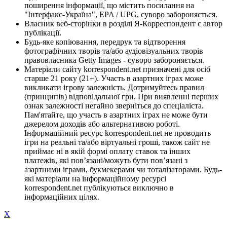
поширення інформації, що містить посилання на
"Інтерфакс-Україна", EPA / UPG, суворо забороняється.
Власник веб-сторінки в розділі Я-Корреспондент є автор
публікації.
Будь-яке копіювання, передрук та відтворення
фотографічних творів та/або аудіовізуальних творів
правовласника Getty Images - суворо забороняється.
Матеріали сайту korrespondent.net призначені для осіб
старше 21 року (21+). Участь в азартних іграх може
викликати ігрову залежність. Дотримуйтесь правил
(принципів) відповідальної гри. При виявленні перших
ознак залежності негайно зверніться до спеціаліста.
Пам'ятайте, що участь в азартних іграх не може бути
джерелом доходів або альтернативою роботі.
Інформаційний ресурс korrespondent.net не проводить
ігри на реальні та/або віртуальні гроші, також сайт не
приймає ні в якій формі оплату ставок та інших
платежів, які пов’язані/можуть бути пов’язані з
азартними іграми, букмекерами чи тоталізаторами. Будь-
які матеріали на інформаційному ресурсі
korrespondent.net публікуються виключно в
інформаційних цілях.
X