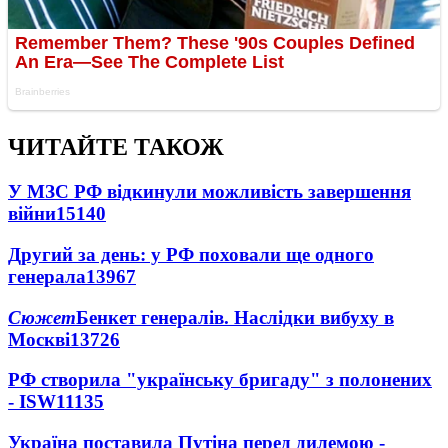
ЧИТАЙТЕ ТАКОЖ
У МЗС РФ відкинули можливість завершення
війни
15140
Другий за день: у РФ поховали ще одного
генерала
13967
Сюжет
Бенкет генералів. Наслідки вибуху в
Москві
13726
РФ створила "українську бригаду" з полонених
- ISW
11135
Україна поставила Путіна перед дилемою -