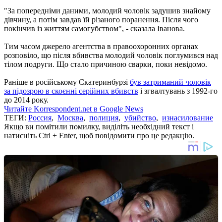
"За попередніми даними, молодий чоловік задушив знайому
дівчину, а потім завдав їй різаного поранення. Після чого
покінчив із життям самогубством", - сказала Іванова.
Тим часом джерело агентства в правоохоронних органах
розповіло, що після вбивства молодий чоловік поглумився над
тілом подруги. Що стало причиною сварки, поки невідомо.
Раніше в російському Єкатеринбурзі
був затриманий чоловік
за підозрою в скоєнні серійних вбивств
і згвалтувань з 1992-го
до 2014 року.
Читайте Korrespondent.net в Google News
ТЕГИ:
Россия
,
Москва
,
полиция
,
убийство
,
изнасилование
Якщо ви помітили помилку, виділіть необхідний текст і
натисніть Ctrl + Enter, щоб повідомити про це редакцію.