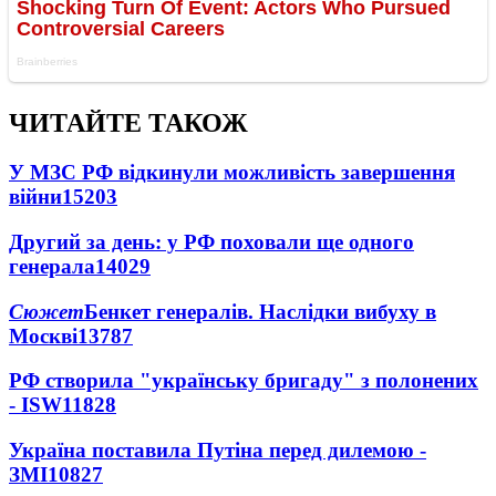
ЧИТАЙТЕ ТАКОЖ
У МЗС РФ відкинули можливість завершення
війни
15203
Другий за день: у РФ поховали ще одного
генерала
14029
Сюжет
Бенкет генералів. Наслідки вибуху в
Москві
13787
РФ створила "українську бригаду" з полонених
- ISW
11828
Україна поставила Путіна перед дилемою -
ЗМІ
10827