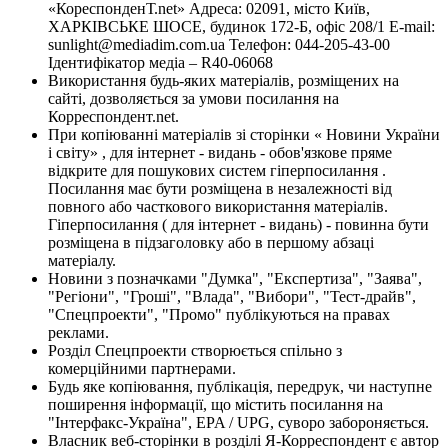
«КореспонденТ.net» Адреса: 02091, місто Київ,
ХАРКІВСЬКЕ ШОСЕ, будинок 172-Б, офіс 208/1 E-mail:
sunlight@mediadim.com.ua
Телефон: 044-205-43-00
Ідентифікатор медіа – R40-06068
Використання будь-яких матеріалів, розміщених на
сайті, дозволяється за умови посилання на
Корреспондент.net.
При копіюванні матеріалів зі сторінки « Новини України
і світу» , для інтернет - видань - обов'язкове пряме
відкрите для пошукових систем гіперпосилання .
Посилання має бути розміщена в незалежності від
повного або часткового використання матеріалів.
Гіперпосилання ( для інтернет - видань) - повинна бути
розміщена в підзаголовку або в першому абзаці
матеріалу.
Новини з позначками "Думка", "Експертиза", "Заява",
"Регіони", "Гроші", "Влада", "Вибори", "Тест-драйв",
"Спецпроекти", "Промо" публікуються на правах
реклами.
Розділ Спецпроекти створюється спільно з
комерційними партнерами.
Будь яке копіювання, публікація, передрук, чи наступне
поширення інформації, що містить посилання на
"Інтерфакс-Україна", EPA / UPG, суворо забороняється.
Власник веб-сторінки в розділі Я-Корреспондент є автор