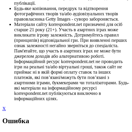
публікації.
Будь-яке копіювання, передрук та відтворення
фотографічних творів та/або аудіовізуальних творів
правовласника Getty Images - суворо забороняється.
Матеріали сайту korrespondent.net призначені для осіб
старше 21 року (21+). Участь в азартних іграх може
викликати ігрову залежність. Дотримуйтесь правил
(принципів) відповідальної гри. При виявленні перших
ознак залежності негайно зверніться до спеціаліста.
Пам'ятайте, що участь в азартних іграх не може бути
джерелом доходів або альтернативою роботі.
Інформаційний ресурс korrespondent.net не проводить
ігри на реальні та/або віртуальні гроші, також сайт не
приймає ні в якій формі оплату ставок та інших
платежів, які пов’язані/можуть бути пов’язані з
азартними іграми, букмекерами чи тоталізаторами. Будь-
які матеріали на інформаційному ресурсі
korrespondent.net публікуються виключно в
інформаційних цілях.
X
Ошибка