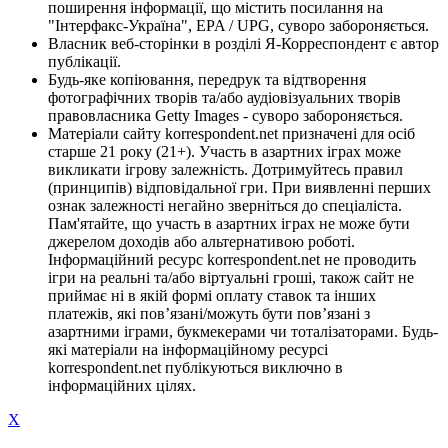
поширення інформації, що містить посилання на
"Інтерфакс-Україна", EPA / UPG, суворо забороняється.
Власник веб-сторінки в розділі Я-Корреспондент є автор
публікації.
Будь-яке копіювання, передрук та відтворення
фотографічних творів та/або аудіовізуальних творів
правовласника Getty Images - суворо забороняється.
Матеріали сайту korrespondent.net призначені для осіб
старше 21 року (21+). Участь в азартних іграх може
викликати ігрову залежність. Дотримуйтесь правил
(принципів) відповідальної гри. При виявленні перших
ознак залежності негайно зверніться до спеціаліста.
Пам'ятайте, що участь в азартних іграх не може бути
джерелом доходів або альтернативою роботі.
Інформаційний ресурс korrespondent.net не проводить
ігри на реальні та/або віртуальні гроші, також сайт не
приймає ні в якій формі оплату ставок та інших
платежів, які пов’язані/можуть бути пов’язані з
азартними іграми, букмекерами чи тоталізаторами. Будь-
які матеріали на інформаційному ресурсі
korrespondent.net публікуються виключно в
інформаційних цілях.
X