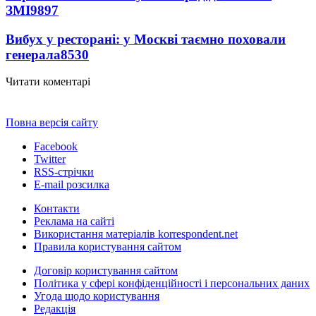
ЗМІ
9897
Вибух у ресторані: у Москві таємно поховали
генерала
8530
Читати коментарі
Повна версія сайту
Facebook
Twitter
RSS-стрічки
E-mail розсилка
Контакти
Реклама на сайті
Використання матеріалів korrespondent.net
Правила користування сайтом
Договір користування сайтом
Політика у сфері конфіденційності і персональних даних
Угода щодо користування
Редакція