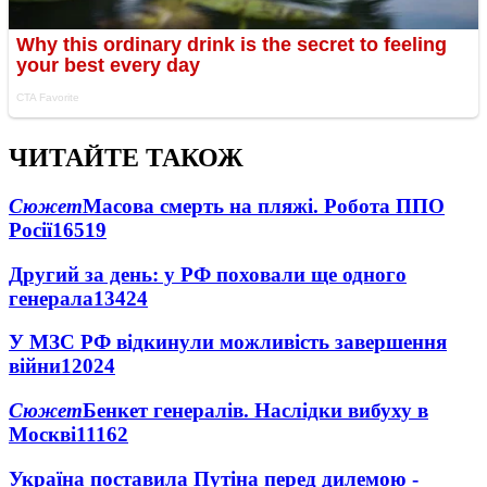
ЧИТАЙТЕ ТАКОЖ
Сюжет
Масова смерть на пляжі. Робота ППО
Росії
16519
Другий за день: у РФ поховали ще одного
генерала
13424
У МЗС РФ відкинули можливість завершення
війни
12024
Сюжет
Бенкет генералів. Наслідки вибуху в
Москві
11162
Україна поставила Путіна перед дилемою -