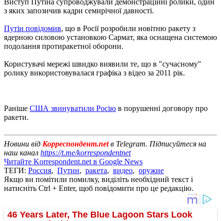
Виступ Путіна супроводжували демонстраційні ролики, один
з яких запозичив кадри семирічної давності.
Путін повідомив
, що в Росії розробили новітню ракету з
ядерною силовою установкою Сармат, яка оснащена системою
подолання протиракетної оборони.
Користувачі мережі швидко виявили те, що в "сучасному"
ролику використовувалася графіка з відео за 2011 рік.
Раніше
США звинуватили Росію
в порушенні договору про
ракети.
Новини від
Корреспондент.net
в Telegram. Підписуйтеся на
наш канал
https://t.me/korrespondentnet
Читайте Korrespondent.net в Google News
ТЕГИ:
Россия
,
Путин
,
ракета
,
видео
,
оружие
Якщо ви помітили помилку, виділіть необхідний текст і
натисніть Ctrl + Enter, щоб повідомити про це редакцію.