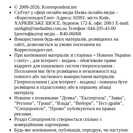
© 2000-2026, Korrespondent.net
Суб'єкт у сфері онлайн-медіа Назва онлайн-медіа –
«КореспонденТ.net» Адреса: 02091, місто Київ,
ХАРКІВСЬКЕ ШОСЕ, будинок 172-Б, офіс 208/1 E-mail:
sunlight@mediadim.com.ua
Телефон: 044-205-43-00
Ідентифікатор медіа – R40-06068
Використання будь-яких матеріалів, розміщених на
сайті, дозволяється за умови посилання на
Корреспондент.net.
При копіюванні матеріалів зі сторінки « Новини України
і світу» , для інтернет - видань - обов'язкове пряме
відкрите для пошукових систем гіперпосилання .
Посилання має бути розміщена в незалежності від
повного або часткового використання матеріалів.
Гіперпосилання ( для інтернет - видань) - повинна бути
розміщена в підзаголовку або в першому абзаці
матеріалу.
Новини з позначками "Думка", "Експертиза", "Заява",
"Регіони", "Гроші", "Влада", "Вибори", "Тест-драйв",
"Спецпроекти", "Промо" публікуються на правах
реклами.
Розділ Спецпроекти створюється спільно з
комерційними партнерами.
Будь яке копіювання, публікація, передрук, чи наступне