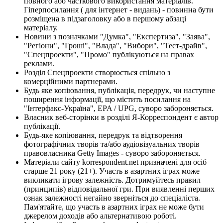
повного або часткового використання матеріалів.
Гіперпосилання ( для інтернет - видань) - повинна бути
розміщена в підзаголовку або в першому абзаці
матеріалу.
Новини з позначками "Думка", "Експертиза", "Заява",
"Регіони", "Гроші", "Влада", "Вибори", "Тест-драйв",
"Спецпроекти", "Промо" публікуються на правах
реклами.
Розділ Спецпроекти створюється спільно з
комерційними партнерами.
Будь яке копіювання, публікація, передрук, чи наступне
поширення інформації, що містить посилання на
"Інтерфакс-Україна", EPA / UPG, суворо забороняється.
Власник веб-сторінки в розділі Я-Корреспондент є автор
публікації.
Будь-яке копіювання, передрук та відтворення
фотографічних творів та/або аудіовізуальних творів
правовласника Getty Images - суворо забороняється.
Матеріали сайту korrespondent.net призначені для осіб
старше 21 року (21+). Участь в азартних іграх може
викликати ігрову залежність. Дотримуйтесь правил
(принципів) відповідальної гри. При виявленні перших
ознак залежності негайно зверніться до спеціаліста.
Пам'ятайте, що участь в азартних іграх не може бути
джерелом доходів або альтернативою роботі.