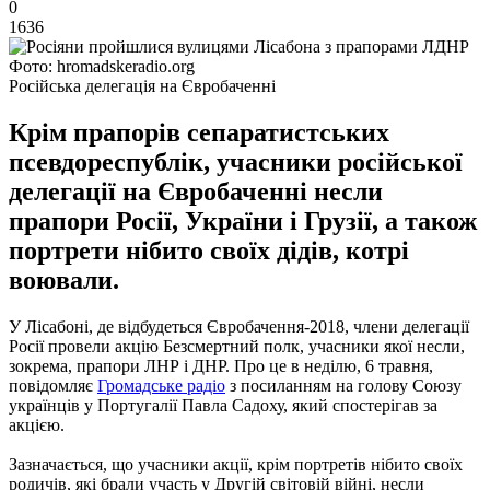
0
1636
Фото: hromadskeradio.org
Російська делегація на Євробаченні
Крім прапорів сепаратистських
псевдореспублік, учасники російської
делегації на Євробаченні несли
прапори Росії, України і Грузії, а також
портрети нібито своїх дідів, котрі
воювали.
У Лісабоні, де відбудеться Євробачення-2018, члени делегації
Росії провели акцію Безсмертний полк, учасники якої несли,
зокрема, прапори ЛНР і ДНР.
Про це в неділю, 6 травня,
повідомляє
Громадське радіо
з посиланням на голову Союзу
українців у Португалії Павла Садоху, який спостерігав за
акцією.
Зазначається, що учасники акції, крім портретів нібито своїх
родичів, які брали участь у Другій світовій війні, несли