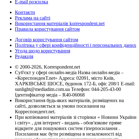
E-mail розсилка
Контакти
Реклама на сайті
Використання матеріалів korrespondent.net
Правила користування сайтом
Договір користування сайтом
Політика у сфері конфіденційності і персональних даних
Угода щодо користування
Редакція
© 2000-2026, Korrespondent.net
Суб'єкт у сфері онлайн-медіа Назва онлайн-медіа –
«КореспонденТ.net» Адреса: 02091, місто Київ,
ХАРКІВСЬКЕ ШОСЕ, будинок 172-Б, офіс 208/1 E-mail:
sunlight@mediadim.com.ua
Телефон: 044-205-43-00
Ідентифікатор медіа – R40-06068
Використання будь-яких матеріалів, розміщених на
сайті, дозволяється за умови посилання на
Корреспондент.net.
При копіюванні матеріалів зі сторінки « Новини України
і світу» , для інтернет - видань - обов'язкове пряме
відкрите для пошукових систем гіперпосилання .
Посилання має бути розміщена в незалежності від