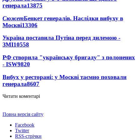
генерала
13875
Сюжет
Бенкет генералів. Наслідки вибуху в
Москві
13306
Україна поставила Путіна перед дилемою -
ЗМІ
10558
РФ створила "українську бригаду" з полонених
- ISW
9820
Вибух у ресторані: у Москві таємно поховали
генерала
8607
Читати коментарі
Повна версія сайту
Facebook
Twitter
RSS-стрічки