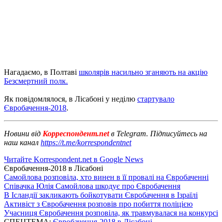
Нагадаємо, в Полтаві
школярів насильно зганяють на акцію
Безсмертний полк.
Як повідомлялося, в Лісабоні у неділю
стартувало
Євробачення-2018
.
Новини від
Корреспондент.net
в Telegram. Підписуйтесь на
наш канал
https://t.me/korrespondentnet
Читайте Korrespondent.net в Google News
Євробачення-2018 в Лісабоні
Самойлова розповіла, хто винен в її провалі на Євробаченні
Співачка Юлія Самойлова шкодує про Євробачення
В Ісландії закликають бойкотувати Євробачення в Ізраїлі
Активіст з Євробачення розповів про побиття поліцією
Учасниця Євробачення розповіла, як травмувалася на конкурсі
СПЕЦТЕМА:
Євробачення-2018 в Лісабоні