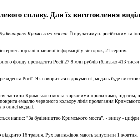
евого сплаву. Для їх виготовлення виділ
 будівництво Кримського моста
. Її вручатимуть російським та і
нтернет-порталі правової інформації у вівторок, 21 серпня.
ного фонду президента Росії 27,8 млн рублів (близько 413 тися
резидента Росії. Як говориться в документі, медаль буде виготов
ення частини Кримського моста з арковими прольотами, під ним, 
а покрита емаллю червоного кольору лінія пролягання Кримського 
я в описі медалі.
ться напис: "За будівництво Кримського моста", - внизу - цифри 
 відкрито 16 травня. Рух вантажівок мають запустити 1 жовтня.