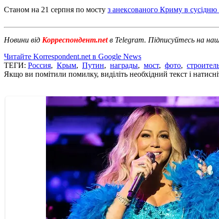
Станом на 21 серпня по мосту
з анексованого Криму в сусідню
Новини від
Корреспондент.net
в Telegram. Підписуйтесь на на
Читайте Korrespondent.net в Google News
ТЕГИ:
Россия
,
Крым
,
Путин
,
награды
,
мост
,
фото
,
строител
Якщо ви помітили помилку, виділіть необхідний текст і натисніт