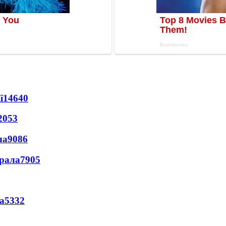
ї
14640
2053
ла
9086
ерала
7905
а
5332