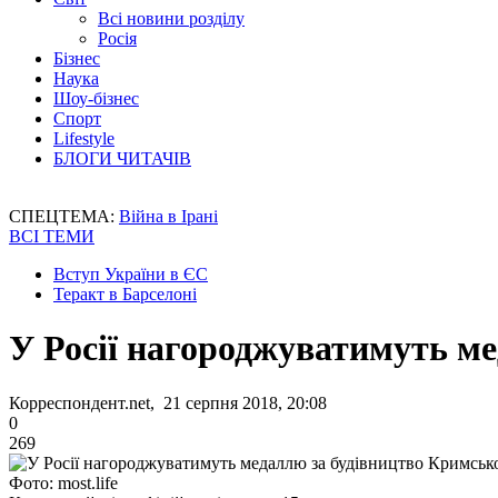
Всі новини розділу
Росія
Бізнес
Наука
Шоу-бізнес
Спорт
Lifestyle
БЛОГИ ЧИТАЧІВ
СПЕЦТЕМА:
Війна в Ірані
ВСІ ТЕМИ
Вступ України в ЄС
Теракт в Барселоні
У Росії нагороджуватимуть м
Корреспондент.net, 21 серпня 2018, 20:08
0
269
Фото: most.life