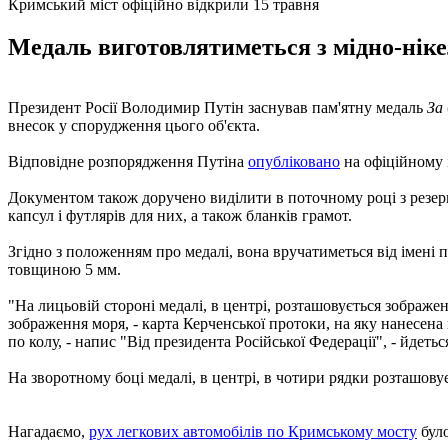
Кримський міст офіційно відкрили 15 травня
Медаль виготовлятиметься з мідно-нікел
Президент Росії Володимир Путін заснував пам'ятну медаль
За
внесок у спорудження цього об'єкта.
Відповідне розпорядження Путіна
опубліковано
на офіційному і
Документом також доручено виділити в поточному році з резерв
капсул і футлярів для них, а також бланків грамот.
Згідно з положенням про медалі, вона вручатиметься від імені п
товщиною 5 мм.
"На лицьовій стороні медалі, в центрі, розташовується зображ
зображення моря, - карта Керченської протоки, на яку нанесен
по колу, - напис "Від президента Російської Федерації", - йдетьс
На зворотному боці медалі, в центрі, в чотири рядки розташовує
Нагадаємо,
рух легкових автомобілів по Кримському мосту
було