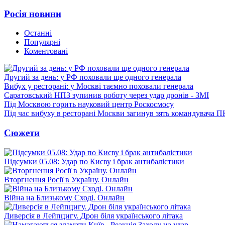
Росія новини
Останні
Популярні
Коментовані
Другий за день: у РФ поховали ще одного генерала
Вибух у ресторані: у Москві таємно поховали генерала
Саратовський НПЗ зупинив роботу через удар дронів - ЗМІ
Під Москвою горить науковий центр Роскосмосу
Під час вибуху в ресторані Москви загинув зять командувача 
Сюжети
Підсумки 05.08: Удар по Києву і брак антибалістики
Вторгнення Росії в Україну. Онлайн
Війна на Близькому Сході. Онлайн
Диверсія в Лейпцигу. Дрон біля українського літака