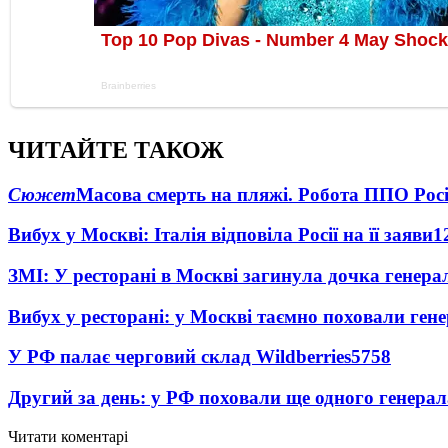
ЧИТАЙТЕ ТАКОЖ
Сюжет
Масова смерть на пляжі. Робота ППО Росі
Вибух у Москві: Італія відповіла Росії на її заяви
1
ЗМІ: У ресторані в Москві загинула дочка генера
Вибух у ресторані: у Москві таємно поховали ген
У РФ палає черговий склад Wildberries
5758
Другий за день: у РФ поховали ще одного генерал
Читати коментарі