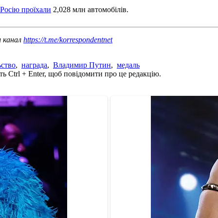
 Росію проїхали
2,028 млн автомобілів.
ш канал
https://t.me/korrespondentnet
ьство
,
награда
,
Владимир Путин
,
медаль
ь Ctrl + Enter, щоб повідомити про це редакцію.