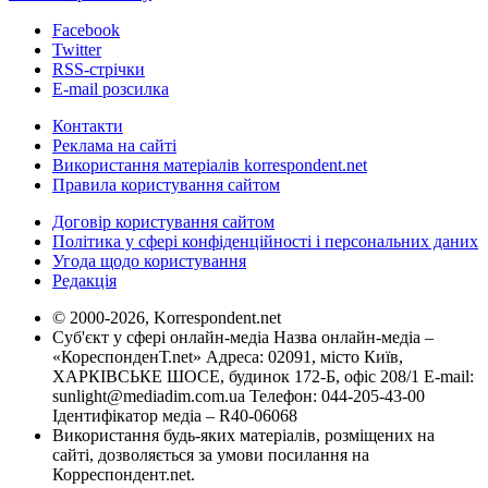
Facebook
Twitter
RSS-стрічки
E-mail розсилка
Контакти
Реклама на сайті
Використання матеріалів korrespondent.net
Правила користування сайтом
Договір користування сайтом
Політика у сфері конфіденційності і персональних даних
Угода щодо користування
Редакція
© 2000-2026, Korrespondent.net
Суб'єкт у сфері онлайн-медіа Назва онлайн-медіа –
«КореспонденТ.net» Адреса: 02091, місто Київ,
ХАРКІВСЬКЕ ШОСЕ, будинок 172-Б, офіс 208/1 E-mail:
sunlight@mediadim.com.ua
Телефон: 044-205-43-00
Ідентифікатор медіа – R40-06068
Використання будь-яких матеріалів, розміщених на
сайті, дозволяється за умови посилання на
Корреспондент.net.