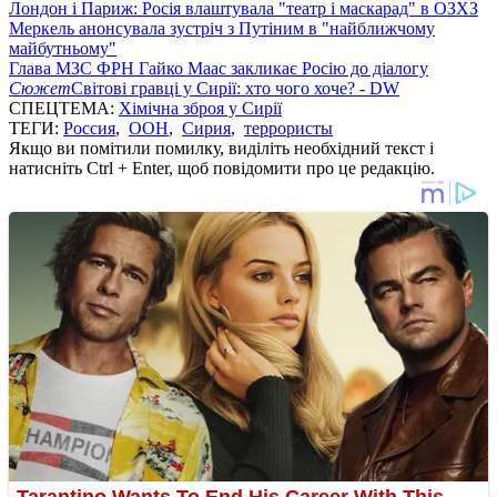
Лондон і Париж: Росія влаштувала "театр і маскарад" в ОЗХЗ
Меркель анонсувала зустріч з Путіним в "найближчому
майбутньому"
Глава МЗС ФРН Гайко Маас закликає Росію до діалогу
Сюжет
Світові гравці у Сирії: хто чого хоче? - DW
СПЕЦТЕМА:
Хімічна зброя у Сирії
ТЕГИ:
Россия
,
ООН
,
Сирия
,
террористы
Якщо ви помітили помилку, виділіть необхідний текст і
натисніть Ctrl + Enter, щоб повідомити про це редакцію.