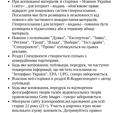
При копіюванні матеріалів зі сторінки « Новини України
і світу» , для інтернет - видань - обов'язкове пряме
відкрите для пошукових систем гіперпосилання .
Посилання має бути розміщена в незалежності від
повного або часткового використання матеріалів.
Гіперпосилання ( для інтернет - видань) - повинна бути
розміщена в підзаголовку або в першому абзаці
матеріалу.
Новини з позначками "Думка", "Експертиза", "Заява",
"Регіони", "Гроші", "Влада", "Вибори", "Тест-драйв",
"Спецпроекти", "Промо" публікуються на правах
реклами.
Розділ Спецпроекти створюється спільно з
комерційними партнерами.
Будь яке копіювання, публікація, передрук, чи наступне
поширення інформації, що містить посилання на
"Інтерфакс-Україна", EPA / UPG, суворо забороняється.
Власник веб-сторінки в розділі Я-Корреспондент є автор
публікації.
Будь-яке копіювання, передрук та відтворення
фотографічних творів та/або аудіовізуальних творів
правовласника Getty Images - суворо забороняється.
Матеріали сайту korrespondent.net призначені для осіб
старше 21 року (21+). Участь в азартних іграх може
викликати ігрову залежність. Дотримуйтесь правил