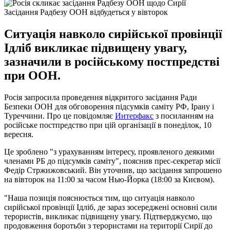
Засідання Радбезу ООН відбудеться у вівторок
Ситуація навколо сирійської провінції
Ідліб викликає підвищену увагу,
зазначили в російському постпредстві
при ООН.
Росія запросила проведення відкритого засідання Ради
Безпеки ООН для обговорення підсумків саміту РФ, Ірану і
Туреччини.
Про це повідомляє
Интерфакс
з посиланням на
російське постпредство при цій організації в понеділок, 10
вересня.
Це зроблено "з урахуванням інтересу, проявленого деякими
членами РБ до підсумків саміту", пояснив прес-секретар місії
Федір Стржижовський.
Він уточнив, що засідання запрошено
на вівторок на 11:00 за часом Нью-Йорка (18:00 за Києвом).
"Наша позиція пояснюється тим, що ситуація навколо
сирійської провінції Ідліб, де зараз зосереджені основні сили
терористів, викликає підвищену увагу. Підтверджуємо, що
продовження боротьби з терористами на території Сирії до