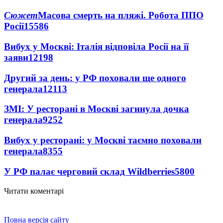
Сюжет
Масова смерть на пляжі. Робота ППО
Росії
15586
Вибух у Москві: Італія відповіла Росії на її
заяви
12198
Другий за день: у РФ поховали ще одного
генерала
12113
ЗМІ: У ресторані в Москві загинула дочка
генерала
9252
Вибух у ресторані: у Москві таємно поховали
генерала
8355
У РФ палає черговий склад Wildberries
5800
Читати коментарі
Повна версія сайту