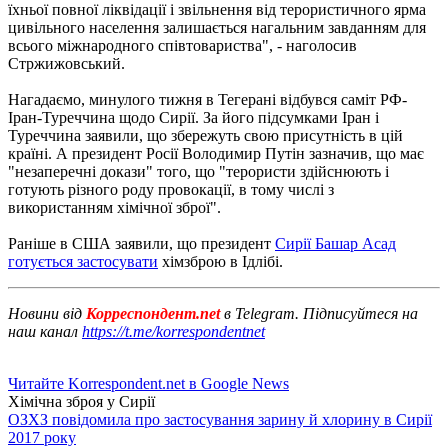
їхньої повної ліквідації і звільнення від терористичного ярма
цивільного населення залишається нагальним завданням для
всього
міжнародного співтовариства", - наголосив
Стржижовський.
Нагадаємо, минулого тижня в Тегерані відбувся саміт РФ-
Іран-Туреччина щодо Сирії.
За його підсумками Іран і
Туреччина заявили, що збережуть свою присутність в цій
країні.
А президент Росії Володимир Путін зазначив, що має
"незаперечні докази" того, що "терористи здійснюють і
готують різного роду провокації, в тому числі з
використанням хімічної зброї".
Раніше в США заявили, що президент
Сирії Башар Асад
готується застосувати
хімзброю в Ідлібі.
Новини від
Корреспондент.net
в Telegram. Підписуйтеся на
наш канал
https://t.me/korrespondentnet
Читайте Korrespondent.net в Google News
Хімічна зброя у Сирії
ОЗХЗ повідомила про застосування зарину й хлорину в Сирії
2017 року