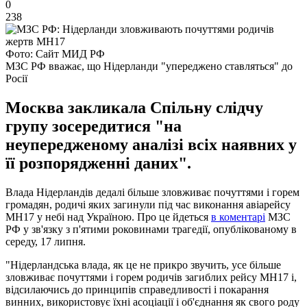
0
238
Фото: Сайт МИД РФ
МЗС РФ вважає, що Нідерланди "упереджено ставляться" до
Росії
Москва закликала Спільну слідчу
групу зосередитися "на
неупередженому аналізі всіх наявних у
її розпорядженні даних".
Влада Нідерландів дедалі більше зловживає почуттями і горем
громадян, родичі яких загинули під час виконання авіарейсу
MH17 у небі над Україною. Про це йдеться
в коментарі
МЗС
РФ у зв'язку з п'ятими роковинами трагедії, опублікованому в
середу, 17 липня.
"Нідерландська влада, як це не прикро звучить, усе більше
зловживає почуттями і горем родичів загиблих рейсу МН17 і,
відсилаючись до принципів справедливості і покарання
винних, використовує їхні асоціації і об'єднання як свого роду