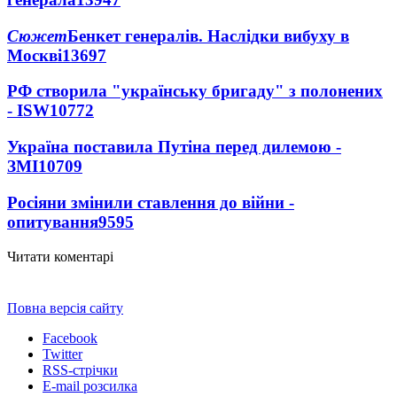
Сюжет
Бенкет генералів. Наслідки вибуху в
Москві
13697
РФ створила "українську бригаду" з полонених
- ISW
10772
Україна поставила Путіна перед дилемою -
ЗМІ
10709
Росіяни змінили ставлення до війни -
опитування
9595
Читати коментарі
Повна версія сайту
Facebook
Twitter
RSS-стрічки
E-mail розсилка