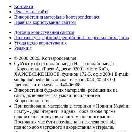
Контакти
Реклама на сайті
Використання матеріалів korrespondent.net
Правила користування сайтом
Договір користування сайтом
Політика у сфері конфіденційності і персональних даних
Угода щодо користування
Редакція
© 2000-2026, Korrespondent.net
Суб'єкт у сфері онлайн-медіа Назва онлайн-медіа –
«КореспонденТ.net» Адреса: 02091, місто Київ,
ХАРКІВСЬКЕ ШОСЕ, будинок 172-Б, офіс 208/1 E-mail:
sunlight@mediadim.com.ua
Телефон: 044-205-43-00
Ідентифікатор медіа – R40-06068
Використання будь-яких матеріалів, розміщених на
сайті, дозволяється за умови посилання на
Корреспондент.net.
При копіюванні матеріалів зі сторінки « Новини України
і світу» , для інтернет - видань - обов'язкове пряме
відкрите для пошукових систем гіперпосилання .
Посилання має бути розміщена в незалежності від
повного або часткового використання матеріалів.