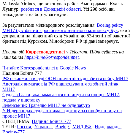
Malaysia Airlines, що виконував рейс з Амстердама в Куала-
Лумпур,
розбився в Донецькій області
. Усі 298 осіб, які
знаходилися на борту, загинули.
За результатами міжнародного розслідування,
Boeing рейсу
МН17 був збитий з російського зенітного комплексу Бук
, який
доправили на південний схід України до 53-ї зенітної ракетної
бригади під Курськом. Міноборони РФ ці дані заперечує.
Новини від
Корреспондент.net
у Telegram. Підписуйтесь на
наш канал
https://t.me/korrespondentnet
.
Читайте Korrespondent.net в Google News
Падіння Боїнга-777
РФ оскаржила в суді ООН причетність до збиття рейсу MH17
Австралія вимагає від РФ відшкодування за збитий літак
MH17
Суддя з Гааги, яка намагалася вплинути на процес МН17,
подала у відставку
Зеленський: Трагедію MH17 не буде забуто
У Нідерландах суддя отримала догану за спробу впливу на
процес MH17
СПЕЦТЕМА:
Падіння Боїнга-777
ТЕГИ:
Россия
,
Украина
,
Boeing
,
МИД РФ
,
Нидерланды
,
Boeing-777