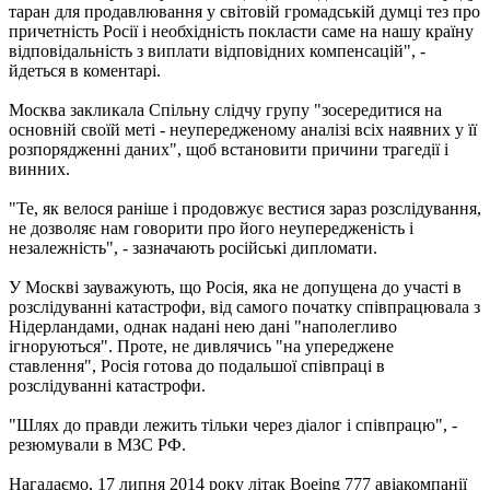
таран для продавлювання у світовій громадській думці тез про
причетність Росії і необхідність покласти саме на нашу країну
відповідальність з виплати відповідних компенсацій", -
йдеться в коментарі.
Москва закликала Спільну слідчу групу "зосередитися на
основній своїй меті - неупередженому аналізі всіх наявних у її
розпорядженні даних", щоб встановити причини трагедії і
винних.
"Те, як велося раніше і продовжує вестися зараз розслідування,
не дозволяє нам говорити про його неупередженість і
незалежність", - зазначають російські дипломати.
У Москві зауважують, що Росія, яка не допущена до участі в
розслідуванні катастрофи, від самого початку співпрацювала з
Нідерландами, однак надані нею дані "наполегливо
ігноруються". Проте, не дивлячись "на упереджене
ставлення", Росія готова до подальшої співпраці в
розслідуванні катастрофи.
"Шлях до правди лежить тільки через діалог і співпрацю", -
резюмували в МЗС РФ.
Нагадаємо, 17 липня 2014 року літак Boeing 777 авіакомпанії