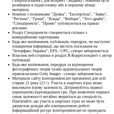
Гіперпосилання ( для інтернет - видань) - повинна бути
розміщена в підзаголовку або в першому абзаці
матеріалу.
Новини з позначками "Думка", "Експертиза", "Заява",
"Регіони", "Гроші", "Влада", "Вибори", "Тест-драйв",
"Спецпроекти", "Промо" публікуються на правах
реклами.
Розділ Спецпроекти створюється спільно з
комерційними партнерами.
Будь яке копіювання, публікація, передрук, чи наступне
поширення інформації, що містить посилання на
"Інтерфакс-Україна", EPA / UPG, суворо забороняється.
Власник веб-сторінки в розділі Я-Корреспондент є автор
публікації.
Будь-яке копіювання, передрук та відтворення
фотографічних творів та/або аудіовізуальних творів
правовласника Getty Images - суворо забороняється.
Матеріали сайту korrespondent.net призначені для осіб
старше 21 року (21+). Участь в азартних іграх може
викликати ігрову залежність. Дотримуйтесь правил
(принципів) відповідальної гри. При виявленні перших
ознак залежності негайно зверніться до спеціаліста.
Пам'ятайте, що участь в азартних іграх не може бути
джерелом доходів або альтернативою роботі.
Інформаційний ресурс korrespondent.net не проводить