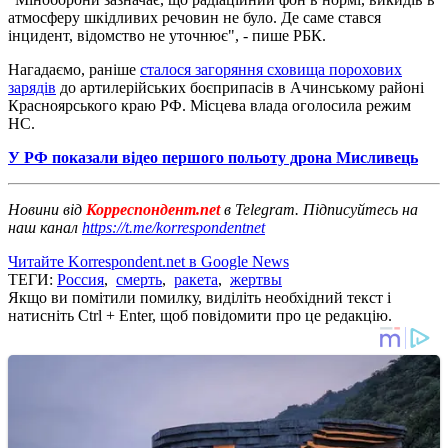
атмосферу шкідливих речовин не було. Де саме стався
інцидент, відомство не уточнює", - пише РБК.
Нагадаємо, раніше
сталося загоряння сховища порохових
зарядів
до артилерійських боєприпасів в Ачинському районі
Красноярського краю РФ. Місцева влада оголосила режим
НС.
У РФ показали відео першого польоту дрона Мисливець
Новини від
Корреспондент.net
в Telegram. Підписуйтесь на
наш канал
https://t.me/korrespondentnet
Читайте Korrespondent.net в Google News
ТЕГИ:
Россия
,
смерть
,
ракета
,
жертвы
Якщо ви помітили помилку, виділіть необхідний текст і
натисніть Ctrl + Enter, щоб повідомити про це редакцію.