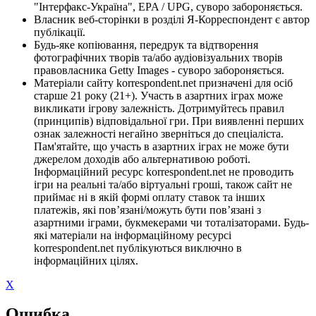
"Інтерфакс-Україна", EPA / UPG, суворо забороняється.
Власник веб-сторінки в розділі Я-Корреспондент є автор
публікації.
Будь-яке копіювання, передрук та відтворення
фотографічних творів та/або аудіовізуальних творів
правовласника Getty Images - суворо забороняється.
Матеріали сайту korrespondent.net призначені для осіб
старше 21 року (21+). Участь в азартних іграх може
викликати ігрову залежність. Дотримуйтесь правил
(принципів) відповідальної гри. При виявленні перших
ознак залежності негайно зверніться до спеціаліста.
Пам'ятайте, що участь в азартних іграх не може бути
джерелом доходів або альтернативою роботі.
Інформаційний ресурс korrespondent.net не проводить
ігри на реальні та/або віртуальні гроші, також сайт не
приймає ні в якій формі оплату ставок та інших
платежів, які пов’язані/можуть бути пов’язані з
азартними іграми, букмекерами чи тоталізаторами. Будь-
які матеріали на інформаційному ресурсі
korrespondent.net публікуються виключно в
інформаційних цілях.
X
Ошибка