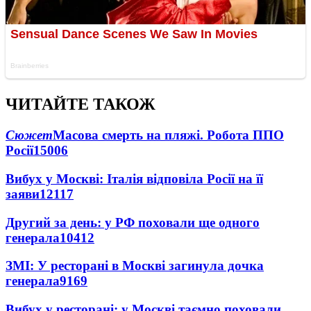
ЧИТАЙТЕ ТАКОЖ
Сюжет
Масова смерть на пляжі. Робота ППО
Росії
15006
Вибух у Москві: Італія відповіла Росії на її
заяви
12117
Другий за день: у РФ поховали ще одного
генерала
10412
ЗМІ: У ресторані в Москві загинула дочка
генерала
9169
Вибух у ресторані: у Москві таємно поховали