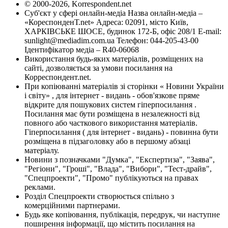
© 2000-2026, Korrespondent.net
Суб'єкт у сфері онлайн-медіа Назва онлайн-медіа –
«КореспонденТ.net» Адреса: 02091, місто Київ,
ХАРКІВСЬКЕ ШОСЕ, будинок 172-Б, офіс 208/1 E-mail:
sunlight@mediadim.com.ua
Телефон: 044-205-43-00
Ідентифікатор медіа – R40-06068
Використання будь-яких матеріалів, розміщених на
сайті, дозволяється за умови посилання на
Корреспондент.net.
При копіюванні матеріалів зі сторінки « Новини України
і світу» , для інтернет - видань - обов'язкове пряме
відкрите для пошукових систем гіперпосилання .
Посилання має бути розміщена в незалежності від
повного або часткового використання матеріалів.
Гіперпосилання ( для інтернет - видань) - повинна бути
розміщена в підзаголовку або в першому абзаці
матеріалу.
Новини з позначками "Думка", "Експертиза", "Заява",
"Регіони", "Гроші", "Влада", "Вибори", "Тест-драйв",
"Спецпроекти", "Промо" публікуються на правах
реклами.
Розділ Спецпроекти створюється спільно з
комерційними партнерами.
Будь яке копіювання, публікація, передрук, чи наступне
поширення інформації, що містить посилання на