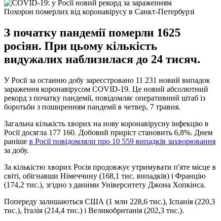
Похорон померлих від коронавірусу в Санкт-Петербурзі
З початку пандемії померли 1625
росіян. При цьому кількість
видужалих наблизилася до 24 тисяч.
У Росії за останню добу зареєстровано 11 231 новий випадок
зараження коронавірусом COVID-19. Це новий абсолютний
рекорд з початку пандемії, повідомляє оперативний штаб із
боротьби з поширенням пандемії в четвер, 7 травня.
Загальна кількість хворих на нову коронавірусну інфекцію в
Росії досягла 177 160. Добовий приріст становить 6,8%. Днем
раніше
в Росії повідомляли про 10 559 випадків захворювання
за добу.
За кількістю хворих Росія продовжує утримувати п'яте місце в
світі, обігнавши Німеччину (168,1 тис. випадків) і Францію
(174,2 тис.), згідно з даними Університету Джона Хопкінса.
Попереду залишаються США (1 млн 228,6 тис.), Іспанія (220,3
тис.), Італія (214,4 тис.) і Великобританія (202,3 тис.).