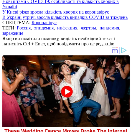
Нові штами COVID-19: особливості та кількість хворих в
Україні
У Києві різко зросла кількість хворих на коронавірус
В Україні утричі зросла кількість випадків COVID за тиждень
СПЕЦТЕМА:
Коронавірус
ТЕГИ:
Россия
,
эпидемия
,
инфекция
,
жертвы
,
пандемия
,
заражение
Якщо ви помітили помилку, виділіть необхідний текст і
натисніть Ctrl + Enter, щоб повідомити про це редакцію.