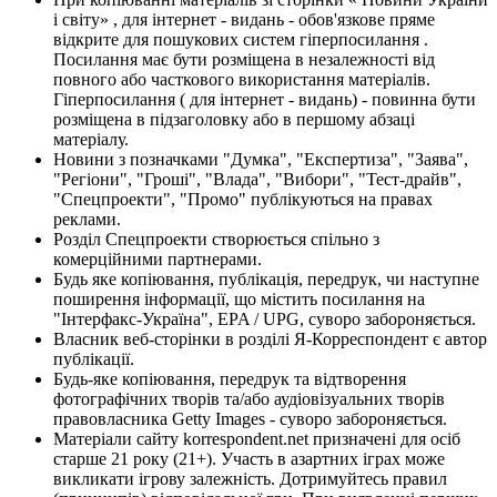
і світу» , для інтернет - видань - обов'язкове пряме
відкрите для пошукових систем гіперпосилання .
Посилання має бути розміщена в незалежності від
повного або часткового використання матеріалів.
Гіперпосилання ( для інтернет - видань) - повинна бути
розміщена в підзаголовку або в першому абзаці
матеріалу.
Новини з позначками "Думка", "Експертиза", "Заява",
"Регіони", "Гроші", "Влада", "Вибори", "Тест-драйв",
"Спецпроекти", "Промо" публікуються на правах
реклами.
Розділ Спецпроекти створюється спільно з
комерційними партнерами.
Будь яке копіювання, публікація, передрук, чи наступне
поширення інформації, що містить посилання на
"Інтерфакс-Україна", EPA / UPG, суворо забороняється.
Власник веб-сторінки в розділі Я-Корреспондент є автор
публікації.
Будь-яке копіювання, передрук та відтворення
фотографічних творів та/або аудіовізуальних творів
правовласника Getty Images - суворо забороняється.
Матеріали сайту korrespondent.net призначені для осіб
старше 21 року (21+). Участь в азартних іграх може
викликати ігрову залежність. Дотримуйтесь правил