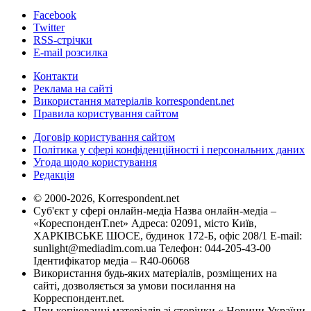
Facebook
Twitter
RSS-стрічки
E-mail розсилка
Контакти
Реклама на сайті
Використання матеріалів korrespondent.net
Правила користування сайтом
Договір користування сайтом
Політика у сфері конфіденційності і персональних даних
Угода щодо користування
Редакція
© 2000-2026, Korrespondent.net
Суб'єкт у сфері онлайн-медіа Назва онлайн-медіа –
«КореспонденТ.net» Адреса: 02091, місто Київ,
ХАРКІВСЬКЕ ШОСЕ, будинок 172-Б, офіс 208/1 E-mail:
sunlight@mediadim.com.ua
Телефон: 044-205-43-00
Ідентифікатор медіа – R40-06068
Використання будь-яких матеріалів, розміщених на
сайті, дозволяється за умови посилання на
Корреспондент.net.
При копіюванні матеріалів зі сторінки « Новини України