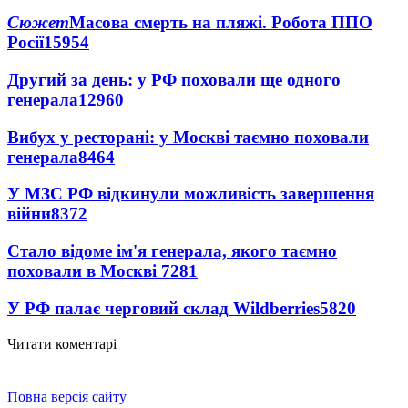
Сюжет
Масова смерть на пляжі. Робота ППО
Росії
15954
Другий за день: у РФ поховали ще одного
генерала
12960
Вибух у ресторані: у Москві таємно поховали
генерала
8464
У МЗС РФ відкинули можливість завершення
війни
8372
Стало відоме ім'я генерала, якого таємно
поховали в Москві
7281
У РФ палає черговий склад Wildberries
5820
Читати коментарі
Повна версія сайту