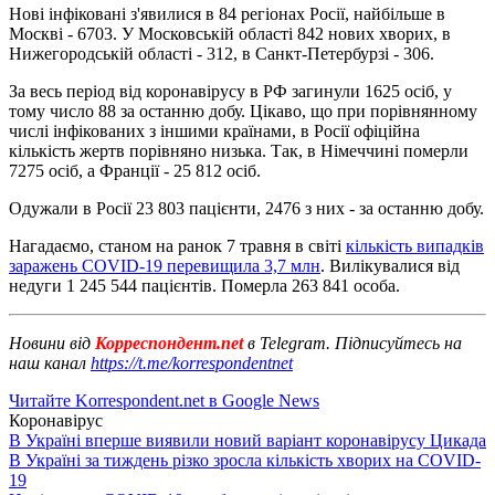
Нові інфіковані з'явилися в 84 регіонах Росії, найбільше в
Москві - 6703. У Московській області 842 нових хворих, в
Нижегородській області - 312, в Санкт-Петербурзі - 306.
За весь період від коронавірусу в РФ загинули 1625 осіб, у
тому число 88 за останню добу. Цікаво, що при порівнянному
числі інфікованих з іншими країнами, в Росії офіційна
кількість жертв порівняно низька. Так, в Німеччині померли
7275 осіб, а Франції - 25 812 осіб.
Одужали в Росії 23 803 пацієнти, 2476 з них - за останню добу.
Нагадаємо, станом на ранок 7 травня в світі
кількість випадків
заражень COVID-19 перевищила 3,7 млн
. Вилікувалися від
недуги 1 245 544 пацієнтів. Померла 263 841 особа.
Новини від
Корреспондент.net
в Telegram. Підписуйтесь на
наш канал
https://t.me/korrespondentnet
Читайте Korrespondent.net в Google News
Коронавірус
В Україні вперше виявили новий варіант коронавірусу Цикада
В Україні за тиждень різко зросла кількість хворих на COVID-
19