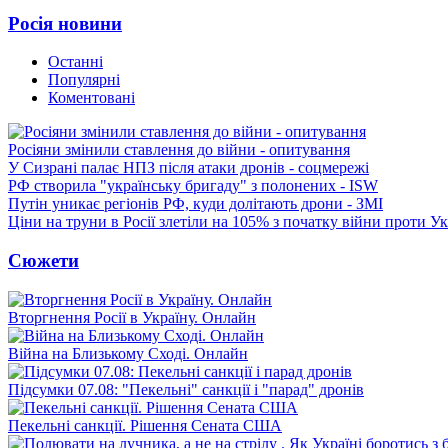
Росія новини
Останні
Популярні
Коментовані
Росіяни змінили ставлення до війни - опитування
У Сизрані палає НПЗ після атаки дронів - соцмережі
РФ створила "українську бригаду" з полонених - ISW
Путін уникає регіонів РФ, куди долітають дрони - ЗМІ
Ціни на труни в Росії злетіли на 105% з початку війни проти У
Сюжети
Вторгнення Росії в Україну. Онлайн
Війна на Близькому Сході. Онлайн
Підсумки 07.08: "Пекельні" санкції і "парад" дронів
Пекельні санкції. Рішення Сената США