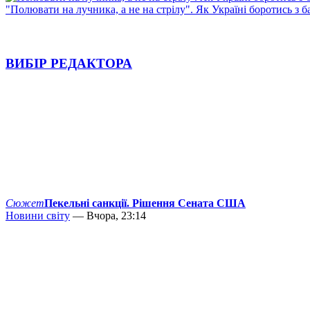
"Полювати на лучника, а не на стрілу". Як Україні боротись з 
ВИБІР РЕДАКТОРА
Сюжет
Пекельні санкції. Рішення Сената США
Новини світу
— Вчора, 23:14