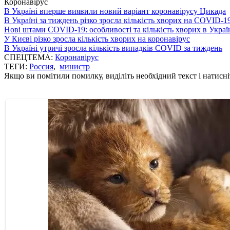
Коронавірус
В Україні вперше виявили новий варіант коронавірусу Цикада
В Україні за тиждень різко зросла кількість хворих на COVID-1
Нові штами COVID-19: особливості та кількість хворих в Украї
У Києві різко зросла кількість хворих на коронавірус
В Україні утричі зросла кількість випадків COVID за тиждень
СПЕЦТЕМА:
Коронавірус
ТЕГИ:
Россия
,
министр
Якщо ви помітили помилку, виділіть необхідний текст і натисніт