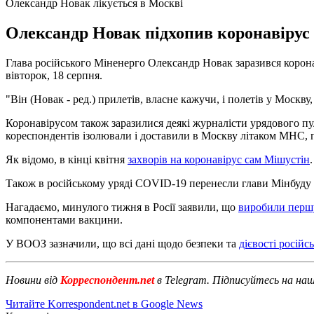
Олександр Новак лікується в Москві
Олександр Новак підхопив коронавірус п
Глава російського Міненерго Олександр Новак заразився корон
вівторок, 18 серпня.
"Він (Новак - ред.) прилетів, власне кажучи, і полетів у Москву,
Коронавірусом також заразилися деякі журналісти урядового п
кореспондентів ізолювали і доставили в Москву літаком МНС, п
Як відомо, в кінці квітня
захворів на коронавірус сам Мішустін
Також в російському уряді COVID-19 перенесли глави Мінбуду 
Нагадаємо, минулого тижня в Росії заявили, що
виробили першу
компонентами вакцини.
У ВООЗ зазначили, що всі дані щодо безпеки та
дієвості російс
Новини від
Корреспондент.net
в Telegram. Підписуйтесь на на
Читайте Korrespondent.net в Google News