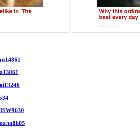
ни
14861
а
13861
ві
13246
534
 ISW
9630
ерала
8605