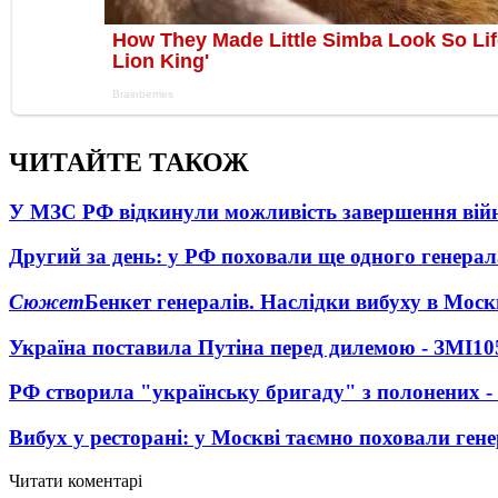
ЧИТАЙТЕ ТАКОЖ
У МЗС РФ відкинули можливість завершення вій
Другий за день: у РФ поховали ще одного генерал
Сюжет
Бенкет генералів. Наслідки вибуху в Моск
Україна поставила Путіна перед дилемою - ЗМІ
10
РФ створила "українську бригаду" з полонених -
Вибух у ресторані: у Москві таємно поховали ген
Читати коментарі