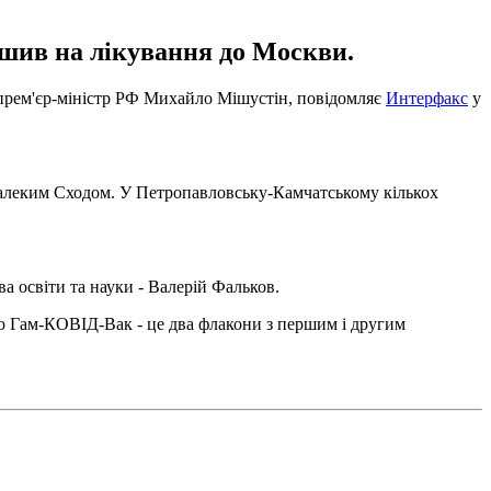
рушив на лікування до Москви.
 прем'єр-міністр РФ Михайло Мішустін, повідомляє
Интерфакс
у
 Далеким Сходом. У Петропавловську-Камчатському кількох
 освіти та науки - Валерій Фальков.
ю Гам-КОВІД-Вак - це два флакони з першим і другим