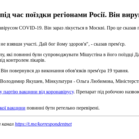
ід час поїздки регіонами Росії. Він ви
авірусом COVID-19. Він зараз лікується в Москві. Про це сказав
 не взявши участі. Дай бог йому здоров'я", - сказав прем'єр.
улу, які повинні були супроводжувати Мішустіна в його поїздці
ід контролем лікарів.
. Він повернувся до виконання обов'язків прем'єра 19 травня.
Володимир Якушев, Мінкультури - Ольга Любимова, Міністерства
 партію вакцини від коронавірусу
. Препарат під робочою назво
ької вакцини
повинні бути ретельно перевірені.
ш канал
https://t.me/korrespondentnet