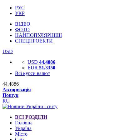
РУС
УКР
ВІДЕО
ФОТО
НАЙПОПУЛЯРНІШІ
СПЕЦПРОЕКТИ
USD
USD
44.4886
EUR
51.3350
Всі курси валют
44.4886
Авторизація
Пошук
RU
ВСІ РОЗДІЛИ
Головна
Україна
Місто
Світ