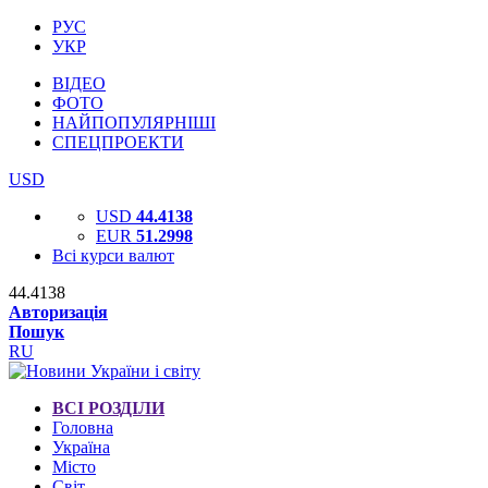
РУС
УКР
ВІДЕО
ФОТО
НАЙПОПУЛЯРНІШІ
СПЕЦПРОЕКТИ
USD
USD
44.4138
EUR
51.2998
Всі курси валют
44.4138
Авторизація
Пошук
RU
ВСІ РОЗДІЛИ
Головна
Україна
Місто
Світ