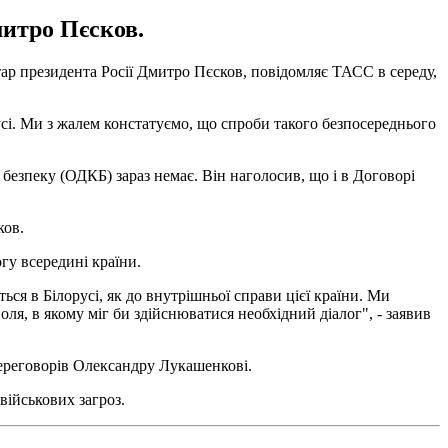
митро Пєсков.
тар президента Росії Дмитро Пєсков, повідомляє ТАСС в середу,
русі. Ми з жалем констатуємо, що спроби такого безпосереднього
безпеку (ОДКБ) зараз немає. Він наголосив, що і в Договорі
ков.
гу всередині країни.
ься в Білорусі, як до внутрішньої справи цієї країни. Ми
ля, в якому міг би здійснюватися необхідний діалог", - заявив
переговорів Олександру Лукашенкові.
військових загроз.