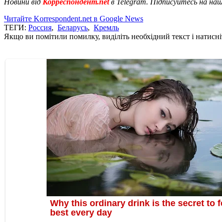
Новини від
Корреспондент.net
в Telegram. Підписуйтесь на на
Читайте Korrespondent.net в Google News
ТЕГИ:
Россия
,
Беларусь
,
Кремль
Якщо ви помітили помилку, виділіть необхідний текст і натисніт