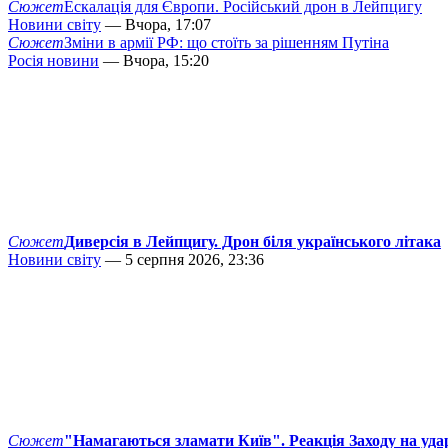
Сюжет
Ескалація для Європи. Російський дрон в Лейпцигу
Новини світу
— Вчора, 17:07
Сюжет
Зміни в армії РФ: що стоїть за рішенням Путіна
Росія новини
— Вчора, 15:20
Сюжет
Диверсія в Лейпцигу. Дрон біля українського літака
Новини світу
— 5 серпня 2026, 23:36
Сюжет
"Намагаються зламати Київ". Реакція Заходу на уда