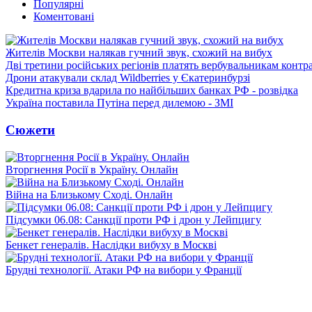
Популярні
Коментовані
Жителів Москви налякав гучний звук, схожий на вибух
Дві третини російських регіонів платять вербувальникам контр
Дрони атакували склад Wildberries у Єкатеринбурзі
Кредитна криза вдарила по найбільших банках РФ - розвідка
Україна поставила Путіна перед дилемою - ЗМІ
Сюжети
Вторгнення Росії в Україну. Онлайн
Війна на Близькому Сході. Онлайн
Підсумки 06.08: Санкції проти РФ і дрон у Лейпцигу
Бенкет генералів. Наслідки вибуху в Москві
Брудні технології. Атаки РФ на вибори у Франції