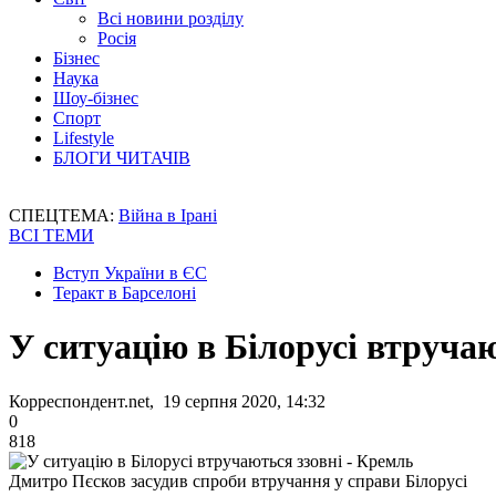
Всі новини розділу
Росія
Бізнес
Наука
Шоу-бізнес
Спорт
Lifestyle
БЛОГИ ЧИТАЧІВ
СПЕЦТЕМА:
Війна в Ірані
ВСІ ТЕМИ
Вступ України в ЄС
Теракт в Барселоні
У ситуацію в Білорусі втручаю
Корреспондент.net, 19 серпня 2020, 14:32
0
818
Дмитро Пєсков засудив спроби втручання у справи Білорусі