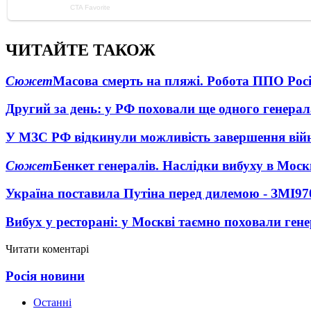
ЧИТАЙТЕ ТАКОЖ
Сюжет
Масова смерть на пляжі. Робота ППО Росі
Другий за день: у РФ поховали ще одного генерал
У МЗС РФ відкинули можливість завершення вій
Сюжет
Бенкет генералів. Наслідки вибуху в Моск
Україна поставила Путіна перед дилемою - ЗМІ
97
Вибух у ресторані: у Москві таємно поховали ген
Читати коментарі
Росія новини
Останні