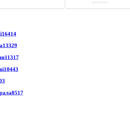
ї
16414
а
13329
ни
11317
ві
10443
03
ерала
8517