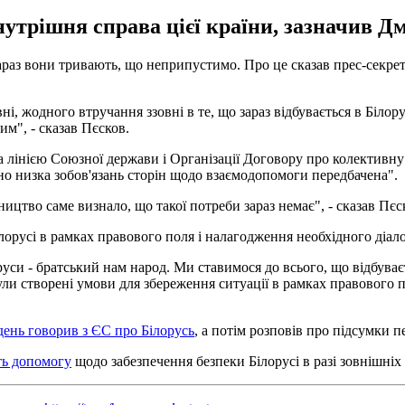
 внутрішня справа цієї країни, зазначив Д
зараз вони тривають, що неприпустимо. Про це сказав прес-секре
ні, жодного втручання ззовні в те, що зараз відбувається в Біло
м", - сказав Пєсков.
а лінією Союзної держави і Організації Договору про колективну 
но низка зобов'язань сторін щодо взаємодопомоги передбачена".
вництво саме визнало, що такої потреби зараз немає", - сказав Пєс
лорусі в рамках правового поля і налагодження необхідного діало
руси - братський нам народ. Ми ставимося до всього, що відбуваєт
ли створені умови для збереження ситуації в рамках правового по
день говорив з ЄС про Білорусь
, а потім розповів про підсумки 
ть допомогу
щодо забезпечення безпеки Білорусі в разі зовнішніх 