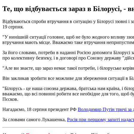
Те, що відбувається зараз в Білорусі, -
Відбуваються спроби втручання в ситуацію у Білорусі ззовні і 
19 серпня.
"У нинішній ситуації головне, щоб не було жодного впливу ззов
втручання мають місце. Вважаємо таке втручання неприпустими
За його словами, потреби в наданні Росією допомоги Білорусі з
про колективну безпеку, і в договорі про Союзну державу "дійс
"Але ви знаєте, що зараз немає такої потреби, і білоруське кері
Він закликав зробити все можливе для збереження ситуації в Бі
"Білорусь - це наша союзна держава, братська нам країна, і біло
вважаємо, що всі повинні робити все необхідне для того, щоб бу
Пєсков.
Нагадаємо, 18 серпня президент РФ
Володимир Путін тричі за 
За словами самого Лукашенка,
Росія при першому запиті надас