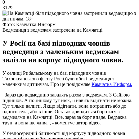
0
3129
Фото: Камчатка-Информ
Ведмедиця з ведмежам застрелена на Камчатці
У Росії на базі підводних човнів
ведмедиця з маленьким ведмежам
залізла на корпус підводного човна.
У селищі Рибальському на базі підводних човнів
Тихоокеанського флоту Росії були вбиті ведмедиця з
маленьким дитинчам. Про це повідомляє
Камчатка-Информ.
"Зараз цю ведмедицю завалять разом з ведмежам. З Сайгою
підійшов. А по-іншому тут ніяк, її навіть відігнати не можна.
Тут тільки валити. Якщо відігнати, вона потрапить або до
одного села, або в інше. Ось так доводиться боротися з
ведмедями на Камчатці. Все, зараз за борт впаде. Ведмежа
труп, а вона ще жива", - коментує автор відео.
У безпосередній близькості від корпусу підводного човна
прогриміло щонайменше три постріли.