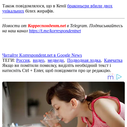
Також повідомлялося, що в Кенії
браконьєри вбили двох
унікальних
білих жирафів.
Новости от
Корреспондент.net
в Telegram. Подписывайтесь
на наш канал
https://t.me/korrespondentnet
Читайте Korrespondent.net в Google News
ТЕГИ:
Россия
,
видео
,
медведи
,
Подводная лодка
,
Камчатка
Якщо ви помітили помилку, виділіть необхідний текст і
натисніть Ctrl + Enter, щоб повідомити про це редакцію.