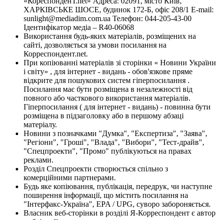
«КореспонденТ.net» Адреса: 02091, місто Київ,
ХАРКІВСЬКЕ ШОСЕ, будинок 172-Б, офіс 208/1 E-mail:
sunlight@mediadim.com.ua
Телефон: 044-205-43-00
Ідентифікатор медіа – R40-06068
Використання будь-яких матеріалів, розміщених на
сайті, дозволяється за умови посилання на
Корреспондент.net.
При копіюванні матеріалів зі сторінки « Новини України
і світу» , для інтернет - видань - обов'язкове пряме
відкрите для пошукових систем гіперпосилання .
Посилання має бути розміщена в незалежності від
повного або часткового використання матеріалів.
Гіперпосилання ( для інтернет - видань) - повинна бути
розміщена в підзаголовку або в першому абзаці
матеріалу.
Новини з позначками "Думка", "Експертиза", "Заява",
"Регіони", "Гроші", "Влада", "Вибори", "Тест-драйв",
"Спецпроекти", "Промо" публікуються на правах
реклами.
Розділ Спецпроекти створюється спільно з
комерційними партнерами.
Будь яке копіювання, публікація, передрук, чи наступне
поширення інформації, що містить посилання на
"Інтерфакс-Україна", EPA / UPG, суворо забороняється.
Власник веб-сторінки в розділі Я-Корреспондент є автор