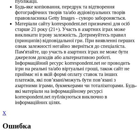
публікації.
Будь-яке копіювання, передрук та відтворення
фотографічних творів та/або аудіовізуальних творів
правовласника Getty Images - суворо забороняється.
Матеріали сайту korrespondent.net призначені для осіб
старше 21 року (21+). Участь в азартних іграх може
викликати ігрову залежність. Дотримуйтесь правил
(принципів) відповідальної гри. При виявленні перших
ознак залежності негайно зверніться до спеціаліста.
Пам'ятайте, що участь в азартних іграх не може бути
джерелом доходів або альтернативою роботі.
Інформаційний ресурс korrespondent.net не проводить
ігри на реальні та/або віртуальні гроші, також сайт не
приймає ні в якій формі оплату ставок та інших
платежів, які пов’язані/можуть бути пов’язані з
азартними іграми, букмекерами чи тоталізаторами. Будь-
які матеріали на інформаційному ресурсі
korrespondent.net публікуються виключно в
інформаційних цілях.
X
Ошибка