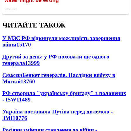
ЧИТАЙТЕ ТАКОЖ
У МЗС РФ відкинули можливість завершення
війни
15170
Другий за день: у РФ поховали ще одного
генерала
13999
Сюжет
Бенкет генералів. Наслідки вибуху в
Москві
13760
РФ створила "українську бригаду" з полонених
- ISW
11489
Україна поставила Путіна перед дилемою -
ЗМІ
10776
Росіяни змінили ставлення до війни -