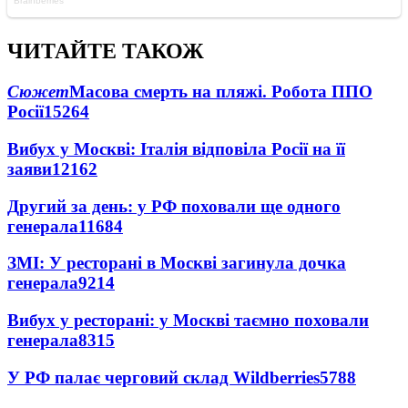
ЧИТАЙТЕ ТАКОЖ
Сюжет
Масова смерть на пляжі. Робота ППО
Росії
15264
Вибух у Москві: Італія відповіла Росії на її
заяви
12162
Другий за день: у РФ поховали ще одного
генерала
11684
ЗМІ: У ресторані в Москві загинула дочка
генерала
9214
Вибух у ресторані: у Москві таємно поховали
генерала
8315
У РФ палає черговий склад Wildberries
5788