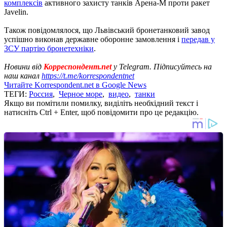
комплексів
активного захисту танків Арена-М проти ракет
Javelin.
Також повідомлялося, що Львівський бронетанковий завод
успішно виконав державне оборонне замовлення і
передав у
ЗСУ партію бронетехніки
.
Новини від
Корреспондент.net
у Telegram. Підписуйтесь на
наш канал
https://t.me/korrespondentnet
Читайте Korrespondent.net в Google News
ТЕГИ:
Россия
,
Черное море
,
видео
,
танки
Якщо ви помітили помилку, виділіть необхідний текст і
натисніть Ctrl + Enter, щоб повідомити про це редакцію.