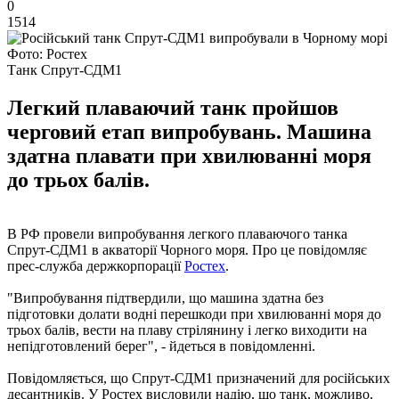
0
1514
Фото: Ростех
Танк Спрут-СДМ1
Легкий плаваючий танк пройшов
черговий етап випробувань. Машина
здатна плавати при хвилюванні моря
до трьох балів.
В РФ провели випробування легкого плаваючого танка
Спрут-СДМ1 в акваторії Чорного моря. Про це повідомляє
прес-служба держкорпорації
Ростех
.
"Випробування підтвердили, що машина здатна без
підготовки долати водні перешкоди при хвилюванні моря до
трьох балів, вести на плаву стрілянину і легко виходити на
непідготовлений берег", - йдеться в повідомленні.
Повідомляється, що Спрут-СДМ1 призначений для російських
десантників. У Ростех висловили надію, що танк, можливо,