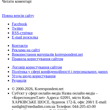
Читати коментарі
Повна версія сайту
Facebook
Twitter
RSS-стрічки
E-mail розсилка
Контакти
Реклама на сайті
Використання матеріалів korrespondent.net
Правила користування сайтом
Договір користування сайтом
Політика у сфері конфіденційності і персональних даних
Угода щодо користування
Редакція
© 2000-2026, Korrespondent.net
Суб'єкт у сфері онлайн-медіа Назва онлайн-медіа –
«КореспонденТ.net» Адреса: 02091, місто Київ,
ХАРКІВСЬКЕ ШОСЕ, будинок 172-Б, офіс 208/1 E-mail:
sunlight@mediadim.com.ua
Телефон: 044-205-43-00