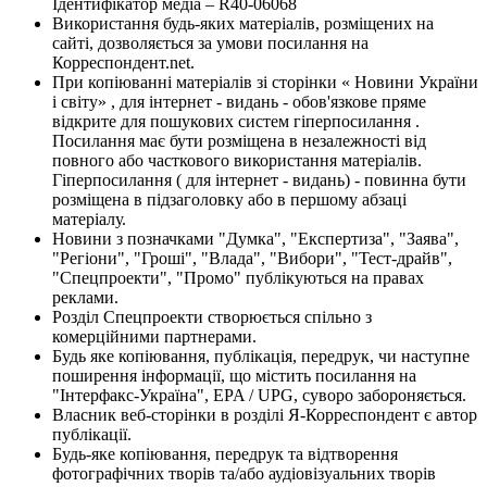
Ідентифікатор медіа – R40-06068
Використання будь-яких матеріалів, розміщених на
сайті, дозволяється за умови посилання на
Корреспондент.net.
При копіюванні матеріалів зі сторінки « Новини України
і світу» , для інтернет - видань - обов'язкове пряме
відкрите для пошукових систем гіперпосилання .
Посилання має бути розміщена в незалежності від
повного або часткового використання матеріалів.
Гіперпосилання ( для інтернет - видань) - повинна бути
розміщена в підзаголовку або в першому абзаці
матеріалу.
Новини з позначками "Думка", "Експертиза", "Заява",
"Регіони", "Гроші", "Влада", "Вибори", "Тест-драйв",
"Спецпроекти", "Промо" публікуються на правах
реклами.
Розділ Спецпроекти створюється спільно з
комерційними партнерами.
Будь яке копіювання, публікація, передрук, чи наступне
поширення інформації, що містить посилання на
"Інтерфакс-Україна", EPA / UPG, суворо забороняється.
Власник веб-сторінки в розділі Я-Корреспондент є автор
публікації.
Будь-яке копіювання, передрук та відтворення
фотографічних творів та/або аудіовізуальних творів