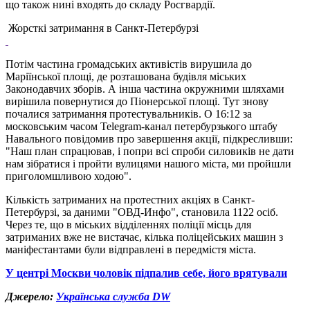
що також нині входять до складу Росгвардії.
Жорсткі затримання в Санкт-Петербурзі
Потім частина громадських активістів вирушила до
Маріїнської площі, де розташована будівля міських
Законодавчих зборів. А інша частина окружними шляхами
вирішила повернутися до Піонерської площі. Тут знову
почалися затримання протестувальників. О 16:12 за
московським часом Telegram-канал петербурзького штабу
Навального повідомив про завершення акції, підкресливши:
"Наш план спрацював, і попри всі спроби силовиків не дати
нам зібратися і пройти вулицями нашого міста, ми пройшли
приголомшливою ходою".
Кількість затриманих на протестних акціях в Санкт-
Петербурзі, за даними "ОВД-Инфо", становила 1122 осіб.
Через те, що в міських відділеннях поліції місць для
затриманих вже не вистачає, кілька поліцейських машин з
маніфестантами були відправлені в передмістя міста.
У центрі Москви чоловік підпалив себе, його врятували
Джерело:
Українська служба DW