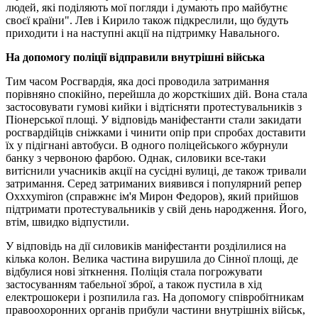
людей, які поділяють мої погляди і думають про майбутнє
своєї країни". Лев і Кирило також підкреслили, що будуть
приходити і на наступні акції на підтримку Навального.
На допомогу поліції відправили внутрішні війська
Тим часом Росгвардія, яка досі проводила затримання
порівняно спокійно, перейшла до жорсткіших дій. Вона стала
застосовувати гумові кийки і відтісняти протестувальників з
Піонерської площі. У відповідь маніфестанти стали закидати
росгвардійців сніжками і чинити опір при спробах доставити
їх у підігнані автобуси. В одного поліцейського жбурнули
банку з червоною фарбою. Однак, силовики все-таки
витіснили учасників акції на сусідні вулиці, де також тривали
затримання. Серед затриманих виявився і популярний репер
Oxxxymiron (справжнє ім'я Мирон Федоров), який прийшов
підтримати протестувальників у свій день народження. Його,
втім, швидко відпустили.
У відповідь на дії силовиків маніфестанти розділилися на
кілька колон. Велика частина вирушила до Сінної площі, де
відбулися нові зіткнення. Поліція стала погрожувати
застосуванням табельної зброї, а також пустила в хід
електрошокери і розпилила газ. На допомогу співробітникам
правоохоронних органів прибули частини внутрішніх військ,