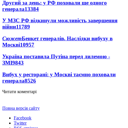
Другий за день: у РФ поховали ще одного
генерала
13384
У МЗС РФ відкинули можливість завершення
війни
11789
Сюжет
Бенкет генералів. Наслідки вибуху в
Москві
10957
Україна поставила Путіна перед дилемою -
ЗМІ
9843
Вибух у ресторані: у Москві таємно поховали
генерала
8526
Читати коментарі
Повна версія сайту
Facebook
Twitter