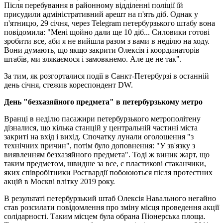
Після перебування в районному відділенні поліції їй
присудили адміністративний арешт на п'ять діб. Однак у
п'ятницю, 29 січня, через Telegram петербурзького штабу вона
повідомила: "Мені щойно дали ще 10 діб... Силовики готові
зробити все, аби я не вийшла разом з вами в неділю на ходу.
Вони думають, що якщо закрити Олексія і координаторів
штабів, ми злякаємося і замовкнемо. Але це не так".
За тим, як розгорталися події в Санкт-Петербурзі в останній
день січня, стежив кореспондент DW.
День "безхазяйного предмета" в петербурзькому метро
Вранці в неділю пасажири петербурзького метрополітену
дізналися, що кілька станцій у центральній частині міста
закриті на вхід і вихід. Спочатку лунали оголошення "з
технічних причин", потім було доповнення: "У зв'язку з
виявленням безхазяйного предмета". Тоді ж виник жарт, що
таким предметом, швидше за все, є пластикові стаканчики,
яких співробітники Росгвардії побоюються після протестних
акцій в Москві влітку 2019 року.
В результаті петербурзький штаб Олексія Навального негайно
став розсилати повідомлення про зміну місця проведення акції
солідарності. Таким місцем була обрана Піонерська площа.