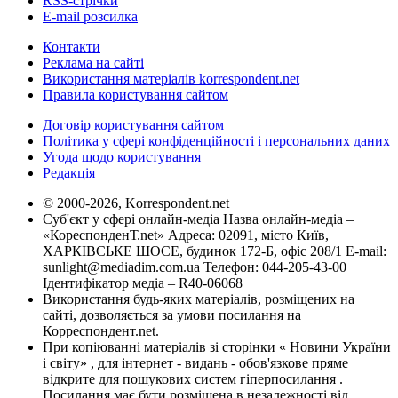
RSS-стрічки
E-mail розсилка
Контакти
Реклама на сайті
Використання матеріалів korrespondent.net
Правила користування сайтом
Договір користування сайтом
Політика у сфері конфіденційності і персональних даних
Угода щодо користування
Редакція
© 2000-2026, Korrespondent.net
Суб'єкт у сфері онлайн-медіа Назва онлайн-медіа –
«КореспонденТ.net» Адреса: 02091, місто Київ,
ХАРКІВСЬКЕ ШОСЕ, будинок 172-Б, офіс 208/1 E-mail:
sunlight@mediadim.com.ua
Телефон: 044-205-43-00
Ідентифікатор медіа – R40-06068
Використання будь-яких матеріалів, розміщених на
сайті, дозволяється за умови посилання на
Корреспондент.net.
При копіюванні матеріалів зі сторінки « Новини України
і світу» , для інтернет - видань - обов'язкове пряме
відкрите для пошукових систем гіперпосилання .
Посилання має бути розміщена в незалежності від