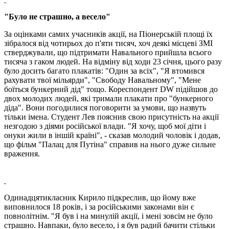
"Було не страшно, а весело"
За оцінками самих учасників акції, на Піонерській площі їх
зібралося від чотирьох до п'яти тисяч, хоч деякі місцеві ЗМІ
стверджували, що підтримати Навального прийшла всього
тисяча з гаком людей. На відміну від ходи 23 січня, цього разу
було досить багато плакатів: "Один за всіх", "Я втомився
рахувати твої мільярди", "Свободу Навальному", "Мене
боїться бункерний дід" тощо. Кореспондент DW підійшов до
двох молодих людей, які тримали плакати про "бункерного
діда". Вони погодилися поговорити за умови, що назвуть
тільки імена. Студент Лев пояснив свою присутність на акції
незгодою з діями російської влади. "Я хочу, щоб мої діти і
онуки жили в іншій країні", - сказав молодий чоловік і додав,
що фільм "Палац для Путіна" справив на нього дуже сильне
враження.
Одинадцятикласник Кирило підкреслив, що йому вже
виповнилося 18 років, і за російськими законами він є
повнолітнім. "Я був і на минулій акції, і мені зовсім не було
страшно. Навпаки, було весело, і я був радий бачити стільки