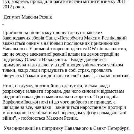
Тут, зокрема, проходили багатотисячні мітинги взимку 2011-
2012 років.
Депутат Максим Рєзнік
Прийшов на піонерську площу і депутат міських
Законодавчих зборів Санкт-Петербурга Максим Рєзнік, який
вважається одним з найбільш послідовних прихильників
Навального. У розмові з кореспондентом DW він наголосив,
що не очікує адекватної реакції влади на демонстрації на
підтримку Олексія Навального. "Владу доведеться
примушувати до діалогу, а цей процес увінчається успіхом
тільки, якщо люди придушать в собі страх, проявлять
рішучість і бажання відстоювати свої права", - сказав політик.
Нині, на думку опозиційного депутата, міська влада
розраховує залякати городян, для чого силовим відомствам
відданий наказ діяти максимально жорстко. "І ця подоба
Варфоломіївської ночі ні до чого доброго не приведе, а
швидше за все, навпаки - закінчиться наростанням протиріч
між владою і суспільством і переходом у фазу громадянської
війни", - побоюється Максим Рєзнік.
Учасники акції на підтримку Навального в Санкт-Петербурзі