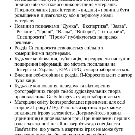
повного або часткового використання матеріалів.
Гіперпосилання ( для інтернет - видань) - повинна бути
розміщена в підзаголовку або в першому абзаці
матеріалу.
Новини з позначками "Думка", "Експертиза", "Заява",
"Регіони", "Гроші", "Влада", "Вибори", "Тест-драйв",
"Спецпроекти", "Промо" публікуються на правах
реклами.
Розділ Спецпроекти створюється спільно з
комерційними партнерами.
Будь яке копіювання, публікація, передрук, чи наступне
поширення інформації, що містить посилання на
"Інтерфакс-Україна", EPA / UPG, суворо забороняється.
Власник веб-сторінки в розділі Я-Корреспондент є автор
публікації.
Будь-яке копіювання, передрук та відтворення
фотографічних творів та/або аудіовізуальних творів
правовласника Getty Images - суворо забороняється.
Матеріали сайту korrespondent.net призначені для осіб
старше 21 року (21+). Участь в азартних іграх може
викликати ігрову залежність. Дотримуйтесь правил
(принципів) відповідальної гри. При виявленні перших
ознак залежності негайно зверніться до спеціаліста.
Пам'ятайте, що участь в азартних іграх не може бути
джерелом доходів або альтернативою роботі.