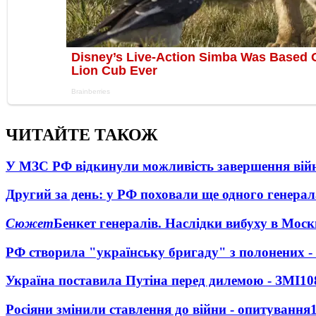
ЧИТАЙТЕ ТАКОЖ
У МЗС РФ відкинули можливість завершення вій
Другий за день: у РФ поховали ще одного генерал
Сюжет
Бенкет генералів. Наслідки вибуху в Моск
РФ створила "українську бригаду" з полонених -
Україна поставила Путіна перед дилемою - ЗМІ
10
Росіяни змінили ставлення до війни - опитування