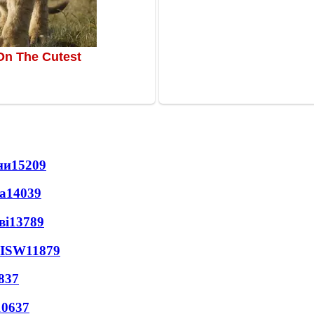
ни
15209
а
14039
ві
13789
 ISW
11879
837
10637