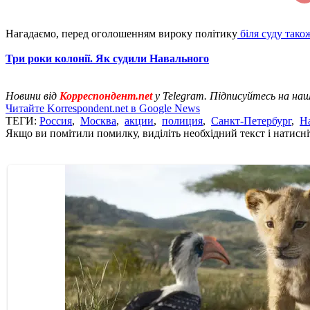
Нагадаємо, перед оголошенням вироку політику
біля суду тако
Три роки колонії. Як судили Навального
Новини від
Корреспондент.net
у Telegram. Підписуйтесь на на
Читайте Korrespondent.net в Google News
ТЕГИ:
Россия
,
Москва
,
акции
,
полиция
,
Санкт-Петербург
,
Н
Якщо ви помітили помилку, виділіть необхідний текст і натисніт