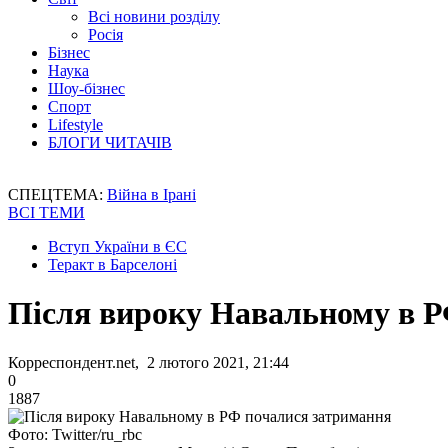
Всі новини розділу
Росія
Бізнес
Наука
Шоу-бізнес
Спорт
Lifestyle
БЛОГИ ЧИТАЧІВ
СПЕЦТЕМА:
Війна в Ірані
ВСІ ТЕМИ
Вступ України в ЄС
Теракт в Барселоні
Після вироку Навальному в Р
Корреспондент.net, 2 лютого 2021, 21:44
0
1887
Фото: Twitter/ru_rbc