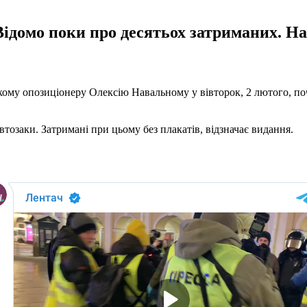
ідомо поки про десятьох затриманих. На
ому опозиціонеру Олексію Навальному у вівторок, 2 лютого, поч
втозаки. Затримані при цьому без плакатів, відзначає видання.