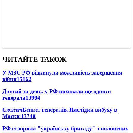
ЧИТАЙТЕ ТАКОЖ
У МЗС РФ відкинули можливість завершення
війни
15162
Другий за день: у РФ поховали ще одного
генерала
13994
Сюжет
Бенкет генералів. Наслідки вибуху в
Москві
13748
РФ створила "українську бригаду" з полонених