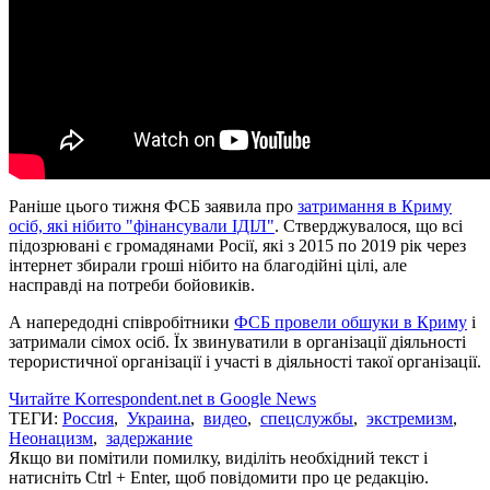
Раніше цього тижня ФСБ заявила про
затримання в Криму
осіб, які нібито "фінансували ІДІЛ"
. Стверджувалося, що всі
підозрювані є громадянами Росії, які з 2015 по 2019 рік через
інтернет збирали гроші нібито на благодійні цілі, але
насправді на потреби бойовиків.
А напередодні співробітники
ФСБ провели обшуки в Криму
і
затримали сімох осіб. Їх звинуватили в організації діяльності
терористичної організації і участі в діяльності такої організації.
Читайте Korrespondent.net в Google News
ТЕГИ:
Россия
,
Украина
,
видео
,
спецслужбы
,
экстремизм
,
Неонацизм
,
задержание
Якщо ви помітили помилку, виділіть необхідний текст і
натисніть Ctrl + Enter, щоб повідомити про це редакцію.