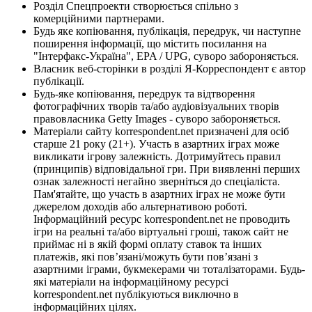
Розділ Спецпроекти створюється спільно з
комерційними партнерами.
Будь яке копіювання, публікація, передрук, чи наступне
поширення інформації, що містить посилання на
"Інтерфакс-Україна", EPA / UPG, суворо забороняється.
Власник веб-сторінки в розділі Я-Корреспондент є автор
публікації.
Будь-яке копіювання, передрук та відтворення
фотографічних творів та/або аудіовізуальних творів
правовласника Getty Images - суворо забороняється.
Матеріали сайту korrespondent.net призначені для осіб
старше 21 року (21+). Участь в азартних іграх може
викликати ігрову залежність. Дотримуйтесь правил
(принципів) відповідальної гри. При виявленні перших
ознак залежності негайно зверніться до спеціаліста.
Пам'ятайте, що участь в азартних іграх не може бути
джерелом доходів або альтернативою роботі.
Інформаційний ресурс korrespondent.net не проводить
ігри на реальні та/або віртуальні гроші, також сайт не
приймає ні в якій формі оплату ставок та інших
платежів, які пов’язані/можуть бути пов’язані з
азартними іграми, букмекерами чи тоталізаторами. Будь-
які матеріали на інформаційному ресурсі
korrespondent.net публікуються виключно в
інформаційних цілях.