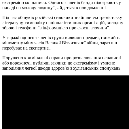
екстремістські написи. Одного з членів банди підозрюють у
нападі на молоду людину", - йдеться в повідомленні.
Під час обшуків російські силовики знайшли екстремістську
літературу, символіку націоналістичних організацій, холодну
зброю і телефони "з інформацією про скоєні злочини".
У гаражі одного з членів групи виявили предмет, схожий на
мінометну міну часів Великої Вітчизняної війни, зараз він
перебуває на експертизі.
Порушено кримінальні справи про розпалювання ненависті
або ворожнечі, публічні заклики до екстремізму і умисне
заподіяння легкої шкоди здоров'ю з хуліганських спонукань.