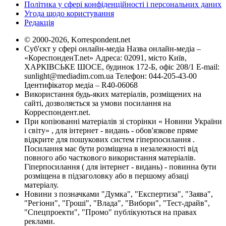
Політика у сфері конфіденційності і персональних даних
Угода щодо користування
Редакція
© 2000-2026, Korrespondent.net
Суб'єкт у сфері онлайн-медіа Назва онлайн-медіа –
«КореспонденТ.net» Адреса: 02091, місто Київ,
ХАРКІВСЬКЕ ШОСЕ, будинок 172-Б, офіс 208/1 E-mail:
sunlight@mediadim.com.ua
Телефон: 044-205-43-00
Ідентифікатор медіа – R40-06068
Використання будь-яких матеріалів, розміщених на
сайті, дозволяється за умови посилання на
Корреспондент.net.
При копіюванні матеріалів зі сторінки « Новини України
і світу» , для інтернет - видань - обов'язкове пряме
відкрите для пошукових систем гіперпосилання .
Посилання має бути розміщена в незалежності від
повного або часткового використання матеріалів.
Гіперпосилання ( для інтернет - видань) - повинна бути
розміщена в підзаголовку або в першому абзаці
матеріалу.
Новини з позначками "Думка", "Експертиза", "Заява",
"Регіони", "Гроші", "Влада", "Вибори", "Тест-драйв",
"Спецпроекти", "Промо" публікуються на правах
реклами.