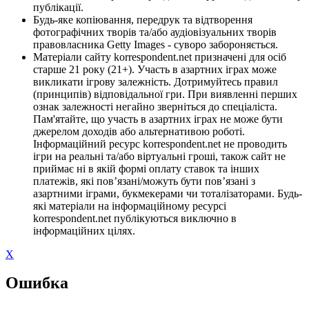
публікації.
Будь-яке копіювання, передрук та відтворення
фотографічних творів та/або аудіовізуальних творів
правовласника Getty Images - суворо забороняється.
Матеріали сайту korrespondent.net призначені для осіб
старше 21 року (21+). Участь в азартних іграх може
викликати ігрову залежність. Дотримуйтесь правил
(принципів) відповідальної гри. При виявленні перших
ознак залежності негайно зверніться до спеціаліста.
Пам'ятайте, що участь в азартних іграх не може бути
джерелом доходів або альтернативою роботі.
Інформаційний ресурс korrespondent.net не проводить
ігри на реальні та/або віртуальні гроші, також сайт не
приймає ні в якій формі оплату ставок та інших
платежів, які пов’язані/можуть бути пов’язані з
азартними іграми, букмекерами чи тоталізаторами. Будь-
які матеріали на інформаційному ресурсі
korrespondent.net публікуються виключно в
інформаційних цілях.
X
Ошибка