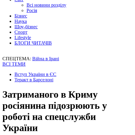
Всі новини розділу
Росія
Бізнес
Наука
Шоу-бізнес
Спорт
Lifestyle
БЛОГИ ЧИТАЧІВ
СПЕЦТЕМА:
Війна в Ірані
ВСІ ТЕМИ
Вступ України в ЄС
Теракт в Барселоні
Затриманого в Криму
росіянина підозрюють у
роботі на спецслужби
України