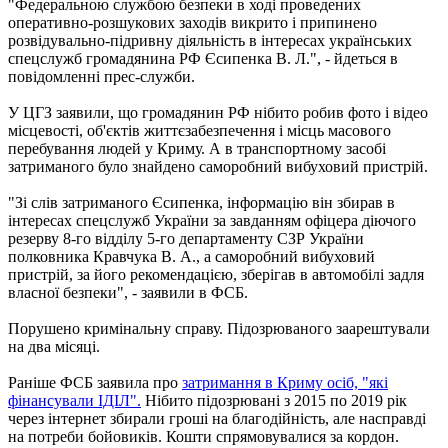
"Федеральною службою безпеки в ході проведених
оперативно-розшукових заходів викрито і припинено
розвідувально-підривну діяльність в інтересах українських
спецслужб громадянина РФ Єсипенка В. Л.", - йдеться в
повідомленні прес-служби.
У ЦГЗ заявили, що громадянин РФ нібито робив фото і відео
місцевості, об'єктів життєзабезпечення і місць масового
перебування людей у Криму. А в транспортному засобі
затриманого було знайдено саморобний вибуховий пристрій.
"Зі слів затриманого Єсипенка, інформацію він збирав в
інтересах спецслужб України за завданням офіцера діючого
резерву 8-го відділу 5-го департаменту СЗР України
полковника Кравчука В. А., а саморобний вибуховий
пристрій, за його рекомендацією, зберігав в автомобілі задля
власної безпеки", - заявили в ФСБ.
Порушено кримінальну справу. Підозрюваного заарештували
на два місяці.
Раніше ФСБ заявила про
затримання в Криму осіб, "які
фінансували ІДІЛ".
Нібито підозрювані з 2015 по 2019 рік
через інтернет збирали гроші на благодійність, але насправді
на потреби бойовиків. Кошти спрямовувалися за кордон.