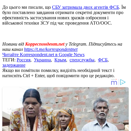
До цього ми писали, що
СБУ затримала двох агентів ФСБ
. Їм
було поставлено завдання отримати секретні документи про
ефективність застосування нових зразків озброєння і
військової техніки ЗСУ під час проведення АТО/ООС.
Новини від
Корреспондент.net
у Telegram. Підписуйтесь на
наш канал
https://t.me/korrespondentnet
Читайте Korrespondent.net в Google News
ТЕГИ:
Россия
,
Украина
,
Крым
,
спецслужбы
,
ФСБ
,
задержание
Якщо ви помітили помилку, виділіть необхідний текст і
натисніть Ctrl + Enter, щоб повідомити про це редакцію.