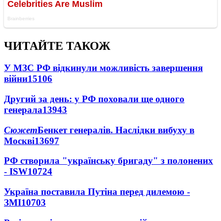
ЧИТАЙТЕ ТАКОЖ
У МЗС РФ відкинули можливість завершення
війни
15106
Другий за день: у РФ поховали ще одного
генерала
13943
Сюжет
Бенкет генералів. Наслідки вибуху в
Москві
13697
РФ створила "українську бригаду" з полонених
- ISW
10724
Україна поставила Путіна перед дилемою -
ЗМІ
10703