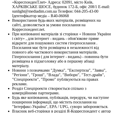
«КореспонденТ.net» Адреса: 02091, місто Київ,
ХАРКІВСЬКЕ ШОСЕ, будинок 172-Б, офіс 208/1 E-mail:
sunlight@mediadim.com.ua
Телефон: 044-205-43-00
Ідентифікатор медіа – R40-06068
Використання будь-яких матеріалів, розміщених на
сайті, дозволяється за умови посилання на
Корреспондент.net.
При копіюванні матеріалів зі сторінки « Новини України
і світу» , для інтернет - видань - обов'язкове пряме
відкрите для пошукових систем гіперпосилання .
Посилання має бути розміщена в незалежності від
повного або часткового використання матеріалів.
Гіперпосилання ( для інтернет - видань) - повинна бути
розміщена в підзаголовку або в першому абзаці
матеріалу.
Новини з позначками "Думка", "Експертиза", "Заява",
"Регіони", "Гроші", "Влада", "Вибори", "Тест-драйв",
"Спецпроекти", "Промо" публікуються на правах
реклами.
Розділ Спецпроекти створюється спільно з
комерційними партнерами.
Будь яке копіювання, публікація, передрук, чи наступне
поширення інформації, що містить посилання на
"Інтерфакс-Україна", EPA / UPG, суворо забороняється.
Власник веб-сторінки в розділі Я-Корреспондент є автор