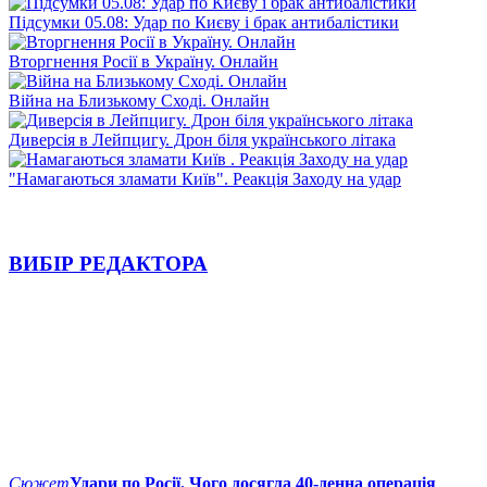
Підсумки 05.08: Удар по Києву і брак антибалістики
Вторгнення Росії в Україну. Онлайн
Війна на Близькому Сході. Онлайн
Диверсія в Лейпцигу. Дрон біля українського літака
"Намагаються зламати Київ". Реакція Заходу на удар
ВИБІР РЕДАКТОРА
Сюжет
Удари по Росії. Чого досягла 40-денна операція