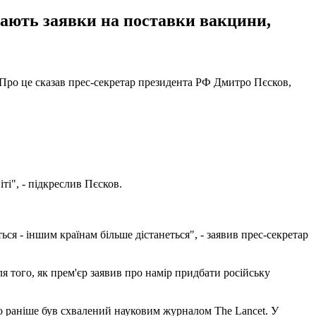
мають заявки на поставки вакцини,
 Про це сказав прес-секретар президента РФ Дмитро Пєсков,
ті", - підкреслив Пєсков.
ся - іншим країнам більше дістанеться", - заявив прес-секретар
я того, як прем'єр заявив про намір придбати російську
о раніше був схвалений науковим журналом The Lancet. У