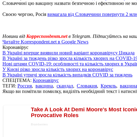
Словаччині цю вакцину назвати безпечною і ефективною не мо
Своєю чергою, Росія
вимагала від Словаччини повернути 2 мл
Новини від
Корреспондент.net
в Telegram. Підписуйтесь на на
Читайте Korrespondent.net в Google News
Коронавірус
В Україні вперше виявили новий варіант коронавірусу Цикада
В Україні за тиждень різко зросла кількість хворих на COVID-1
Нові штами COVID-19: особливості та кількість хворих в Украї
У Києві різко зросла кількість хворих на коронавірус
В Україні утричі зросла кількість випадків COVID за тиждень
СПЕЦТЕМА:
Коронавірус
ТЕГИ:
Россия
,
вакцина
,
скандал
,
Словакия
,
Кремль
,
вакцин
Якщо ви помітили помилку, виділіть необхідний текст і натисніт