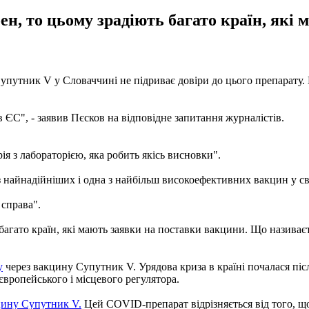
н, то цьому зрадіють багато країн, які 
упутник V у Словаччині не підриває довіри до цього препарату.
в ЄС", - заявив Пєсков на відповідне запитання журналістів.
ія з лабораторією, яка робить якісь висновки".
 з найнадійніших і одна з найбільш високоефективних вакцин у сві
 справа".
гато країн, які мають заявки на поставки вакцини. Що називаєть
у
через вакцину Супутник V. Урядова криза в країні почалася післ
європейського і місцевого регулятора.
цину Супутник V.
Цей COVID-препарат відрізняється від того, щ