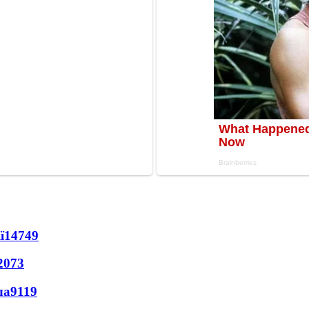
ї
14749
2073
ла
9119