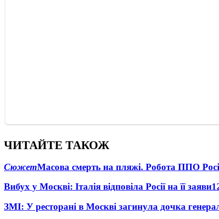
ЧИТАЙТЕ ТАКОЖ
Сюжет
Масова смерть на пляжі. Робота ППО Росі
Вибух у Москві: Італія відповіла Росії на її заяви
1
ЗМІ: У ресторані в Москві загинула дочка генера