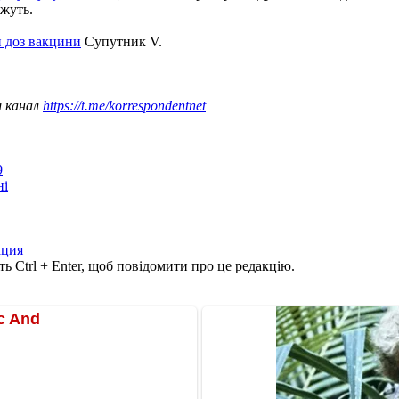
жуть.
н доз вакцини
Супутник V.
ш канал
https://t.me/korrespondentnet
9
ні
ация
ь Ctrl + Enter, щоб повідомити про це редакцію.