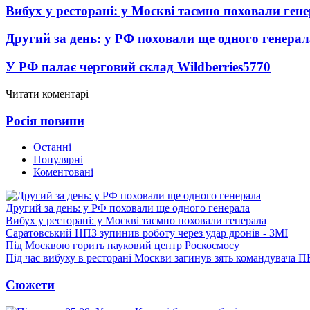
Вибух у ресторані: у Москві таємно поховали ген
Другий за день: у РФ поховали ще одного генерал
У РФ палає черговий склад Wildberries
5770
Читати коментарі
Росія новини
Останні
Популярні
Коментовані
Другий за день: у РФ поховали ще одного генерала
Вибух у ресторані: у Москві таємно поховали генерала
Саратовський НПЗ зупинив роботу через удар дронів - ЗМІ
Під Москвою горить науковий центр Роскосмосу
Під час вибуху в ресторані Москви загинув зять командувача 
Сюжети