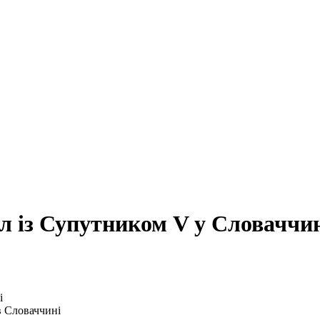
л із Супутником V у Словаччи
в Словаччині