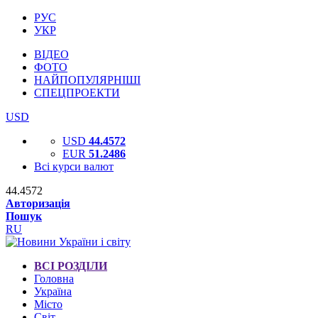
РУС
УКР
ВІДЕО
ФОТО
НАЙПОПУЛЯРНІШІ
СПЕЦПРОЕКТИ
USD
USD
44.4572
EUR
51.2486
Всі курси валют
44.4572
Авторизація
Пошук
RU
ВСІ РОЗДІЛИ
Головна
Україна
Місто
Світ