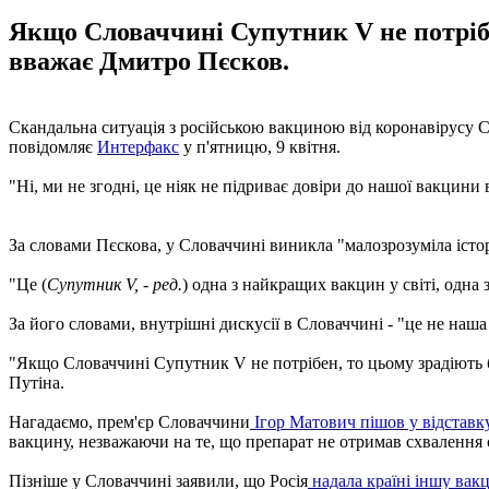
Якщо Словаччині Супутник V не потрібе
вважає Дмитро Пєсков.
Скандальна ситуація з російською вакциною від коронавірусу С
повідомляє
Интерфакс
у п'ятницю, 9 квітня.
"Ні, ми не згодні, це ніяк не підриває довіри до нашої вакцини 
За словами Пєскова, у Словаччині виникла "малозрозуміла істор
"Це (
Супутник V, - ред.
) одна з найкращих вакцин у світі, одна
За його словами, внутрішні дискусії в Словаччині - "це не наша
"Якщо Словаччині Супутник V не потрібен, то цьому зрадіють ба
Путіна.
Нагадаємо, прем'єр Словаччини
Ігор Матович пішов у відставк
вакцину, незважаючи на те, що препарат не отримав схвалення 
Пізніше у Словаччині заявили, що Росія
надала країні іншу вак