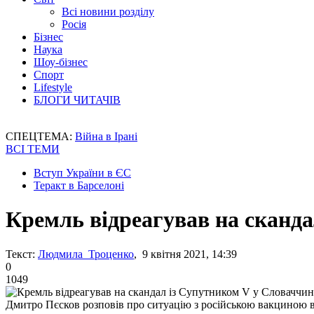
Всі новини розділу
Росія
Бізнес
Наука
Шоу-бізнес
Спорт
Lifestyle
БЛОГИ ЧИТАЧІВ
СПЕЦТЕМА:
Війна в Ірані
ВСІ ТЕМИ
Вступ України в ЄС
Теракт в Барселоні
Кремль відреагував на сканда
Текст:
Людмила Троценко
, 9 квітня 2021, 14:39
0
1049
Дмитро Пєсков розповів про ситуацію з російською вакциною 