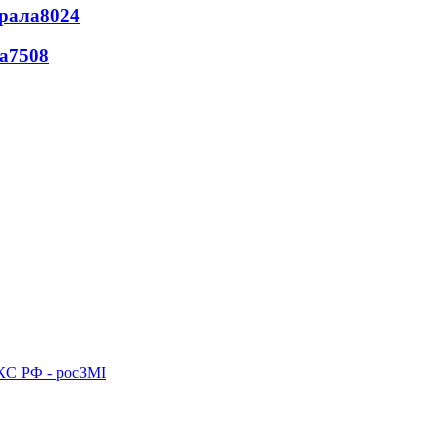
ерала
8024
а
7508
ПКС РФ - росЗМІ