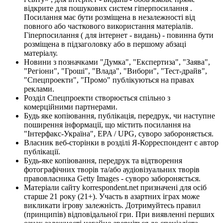
відкрите для пошукових систем гіперпосилання .
Посилання має бути розміщена в незалежності від
повного або часткового використання матеріалів.
Гіперпосилання ( для інтернет - видань) - повинна бути
розміщена в підзаголовку або в першому абзаці
матеріалу.
Новини з позначками "Думка", "Експертиза", "Заява",
"Регіони", "Гроші", "Влада", "Вибори", "Тест-драйв",
"Спецпроекти", "Промо" публікуються на правах
реклами.
Розділ Спецпроекти створюється спільно з
комерційними партнерами.
Будь яке копіювання, публікація, передрук, чи наступне
поширення інформації, що містить посилання на
"Інтерфакс-Україна", EPA / UPG, суворо забороняється.
Власник веб-сторінки в розділі Я-Корреспондент є автор
публікації.
Будь-яке копіювання, передрук та відтворення
фотографічних творів та/або аудіовізуальних творів
правовласника Getty Images - суворо забороняється.
Матеріали сайту korrespondent.net призначені для осіб
старше 21 року (21+). Участь в азартних іграх може
викликати ігрову залежність. Дотримуйтесь правил
(принципів) відповідальної гри. При виявленні перших