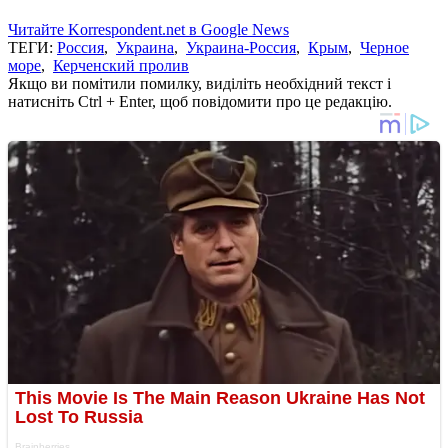
Читайте Korrespondent.net в Google News
ТЕГИ:
Россия
,
Украина
,
Украина-Россия
,
Крым
,
Черное
море
,
Керченский пролив
Якщо ви помітили помилку, виділіть необхідний текст і
натисніть Ctrl + Enter, щоб повідомити про це редакцію.