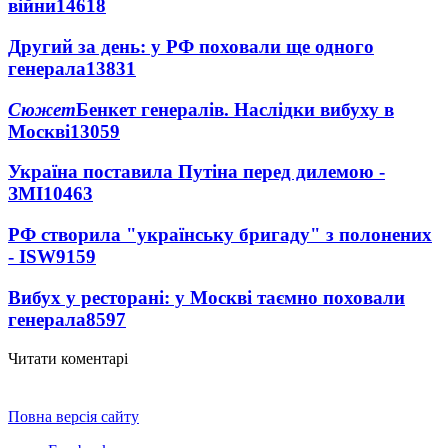
війни
14618
Другий за день: у РФ поховали ще одного
генерала
13831
Сюжет
Бенкет генералів. Наслідки вибуху в
Москві
13059
Україна поставила Путіна перед дилемою -
ЗМІ
10463
РФ створила "українську бригаду" з полонених
- ISW
9159
Вибух у ресторані: у Москві таємно поховали
генерала
8597
Читати коментарі
Повна версія сайту