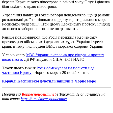
берегів Керченського півострова в районі мису Опук і ділянка
біля західного краю півострова.
Управління навігації і океанографії повідомляло, що ці райони
розташовані до "зовнішнього кордону територіального моря
Російської Федерації". При цьому Керченську протоку і підхід
до нього в заборонені зони не потрапляють.
Раніше повідомлялося, що Росія перекрила Керченську
протоку для військових і державних суден України і третіх
країн, в тому числі суден ВМС і морської охорони України.
У свою чергу
МЗС України висловив про рішучий протест
щодо цього.
Дії РФ засудили США, ЄС і НАТО.
Також цього тижня
Росія обмежувала на польоти над
частиною Криму
і Чорного моря з 20 по 24 квітня.
Кораблі Каспійської флотилії зайшли в Чорне море
Новини від
Корреспондент.net
в Telegram. Підписуйтесь на
наш канал
https://t.me/korrespondentnet