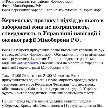
Фото: Минобороны РФ
Росія перекинула кораблі Каспійської флотилії в Чорне море
Керченську протоку і підхід до нього в
заборонені зони не потрапляють,
стверджують в Управлінні навігації і
океанографії Міноборони РФ.
Росія на півроку призупиняє право іноземних кораблів на рух
в трьох районах Чорного моря. Обмеження почнуть діяти вже
ввечері у четвер, 14 квітня. Про це повідомляє російське
видання
Коммерсантъ
з посиланням на бюлетень Управління
навігації і океанографії Міноборони РФ.
Так, з 21:00 24 квітня по 21:00 31 жовтня Росія
призупиняється здійснення права мирного проходу через
територіальне море Російської Федерації "для іноземних
військових кораблів та інших державних суден". У цей час
будуть нібито проводитися навчання російського флоту.
На цей період будуть закриті ділянка акваторії уздовж
узбережжя Криму між Севастополем і Гурзуфом, ділянка біля