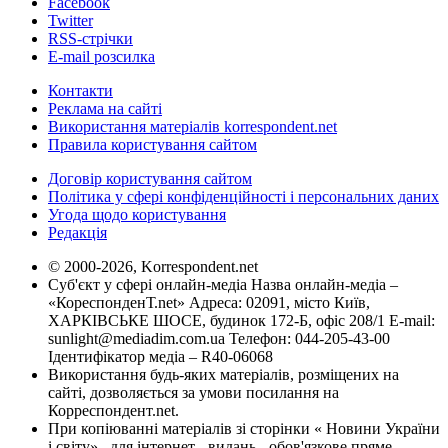
Facebook
Twitter
RSS-стрічки
E-mail розсилка
Контакти
Реклама на сайті
Використання матеріалів korrespondent.net
Правила користування сайтом
Договір користування сайтом
Політика у сфері конфіденційності і персональних даних
Угода щодо користування
Редакція
© 2000-2026, Korrespondent.net
Суб'єкт у сфері онлайн-медіа Назва онлайн-медіа –
«КореспонденТ.net» Адреса: 02091, місто Київ,
ХАРКІВСЬКЕ ШОСЕ, будинок 172-Б, офіс 208/1 E-mail:
sunlight@mediadim.com.ua
Телефон: 044-205-43-00
Ідентифікатор медіа – R40-06068
Використання будь-яких матеріалів, розміщених на
сайті, дозволяється за умови посилання на
Корреспондент.net.
При копіюванні матеріалів зі сторінки « Новини України
і світу» , для інтернет - видань - обов'язкове пряме