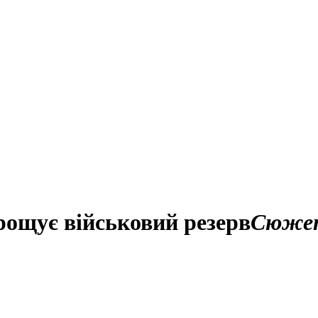
рощує військовий резерв
Сюже