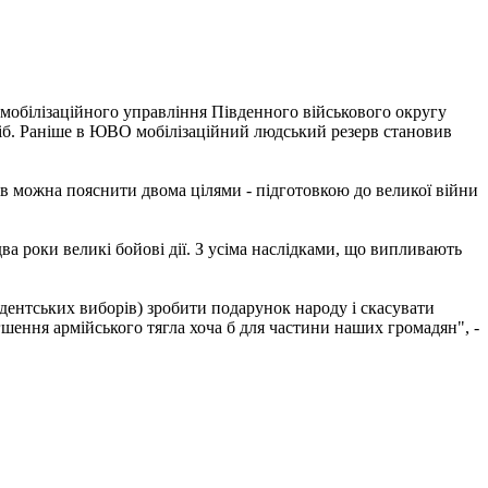
о-мобілізаційного управління Південного військового округу
сіб. Раніше в ЮВО мобілізаційний людський резерв становив
тів можна пояснити двома цілями - підготовкою до великої війни
а роки великі бойові дії. З усіма наслідками, що випливають
идентських виборів) зробити подарунок народу і скасувати
гшення армійського тягла хоча б для частини наших громадян", -