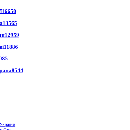
ї
16650
а
13565
ни
12959
ві
11886
085
ерала
8544
країни