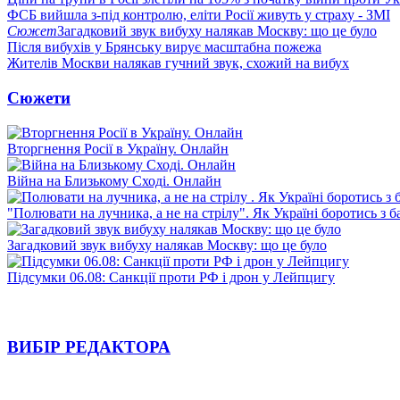
ФСБ вийшла з-під контролю, еліти Росії живуть у страху - ЗМІ
Сюжет
Загадковий звук вибуху налякав Москву: що це було
Після вибухів у Брянську вирує масштабна пожежа
Жителів Москви налякав гучний звук, схожий на вибух
Сюжети
Вторгнення Росії в Україну. Онлайн
Війна на Близькому Сході. Онлайн
"Полювати на лучника, а не на стрілу". Як Україні боротись з 
Загадковий звук вибуху налякав Москву: що це було
Підсумки 06.08: Санкції проти РФ і дрон у Лейпцигу
ВИБІР РЕДАКТОРА