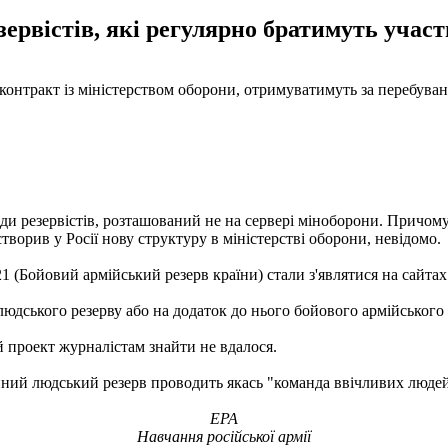
ервістів, які регулярно братимуть участ
контракт із міністерством оборони, отримуватимуть за перебуванн
ряди резервістів, розташований не на сервері міноборони. Причо
створив у Росії нову структуру в міністерстві оборони, невідомо.
(Бойовий армійський резерв країни) стали з'являтися на сайтах м
юдського резерву або на додаток до нього бойового армійського р
й проект журналістам знайти не вдалося.
ційний людський резерв проводить якась "команда ввічливих людей
EPA
Навчання російської армії