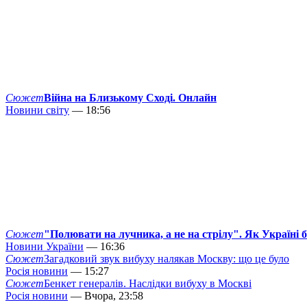
Сюжет
Війна на Близькому Сході. Онлайн
Новини світу
— 18:56
Сюжет
"Полювати на лучника, а не на стрілу". Як Україні 
Новини України
— 16:36
Сюжет
Загадковий звук вибуху налякав Москву: що це було
Росія новини
— 15:27
Сюжет
Бенкет генералів. Наслідки вибуху в Москві
Росія новини
— Вчора, 23:58