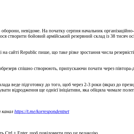
во оборони, невідоме. На початку серпня начальник організаційн
ся створити бойовий армійський резервний склад із 38 тисяч о
 на сайті Republic пише, що таке різке зростання числа резервіс
брезерв спішно створюють, припускаючи почати через півтора-дв
ада веде підготовку до того, щоб через 2-3 роки (якраз до през
вати відродження ще однієї ініціативи, яка обіцяла чимале поле
ш канал
https://t.me/korrespondentnet
ь Ctrl + Enter, щоб повідомити про це редакцію.