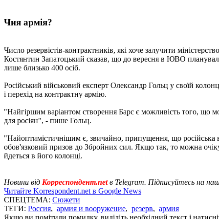
Чия армія?
Число резервістів-контрактників, які хоче залучити міністерст
Костянтин Запатоцький сказав, що до вересня в ЮВО планувало
лише близько 400 осіб.
Російський військовий експерт Олександр Гольц у своїй колонці
і перехід на контрактну армію.
"Найгіршим варіантом створення Барс є можливість того, що мо
для росіян", - пише Гольц.
"Найоптимістичнішим є, звичайно, припущення, що російська вл
обов'язковий призов до Збройних сил. Якщо так, то можна очіку
йдеться в його колонці.
Новини від
Корреспондент.net
в Telegram. Підписуйтесь на на
Читайте Korrespondent.net в Google News
СПЕЦТЕМА:
Сюжети
ТЕГИ:
Россия
,
армия и вооружение
,
резерв
,
армия
Якщо ви помітили помилку, виділіть необхідний текст і натисніт