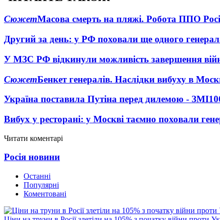
Сюжет
Масова смерть на пляжі. Робота ППО Росі
Другий за день: у РФ поховали ще одного генерал
У МЗС РФ відкинули можливість завершення вій
Сюжет
Бенкет генералів. Наслідки вибуху в Моск
Україна поставила Путіна перед дилемою - ЗМІ
10
Вибух у ресторані: у Москві таємно поховали ген
Читати коментарі
Росія новини
Останні
Популярні
Коментовані
Ціни на труни в Росії злетіли на 105% з початку війни проти У