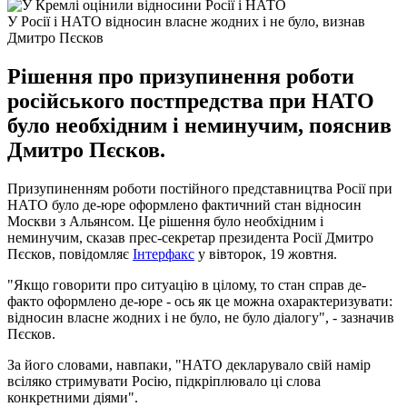
У Росії і НАТО відносин власне жодних і не було, визнав
Дмитро Пєсков
Рішення про призупинення роботи
російського постпредства при НАТО
було необхідним і неминучим, пояснив
Дмитро Пєсков.
Призупиненням роботи постійного представництва Росії при
НАТО було де-юре оформлено фактичний стан відносин
Москви з Альянсом. Це рішення було необхідним і
неминучим, сказав прес-секретар президента Росії Дмитро
Пєсков, повідомляє
Інтерфакс
у вівторок, 19 жовтня.
"Якщо говорити про ситуацію в цілому, то стан справ де-
факто оформлено де-юре - ось як це можна охарактеризувати:
відносин власне жодних і не було, не було діалогу", - зазначив
Пєсков.
За його словами, навпаки, "НАТО декларувало свій намір
всіляко стримувати Росію, підкріплювало ці слова
конкретними діями".