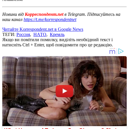
Новини від
Корреспондент.net
в Telegram. Підписуйтесь на
наш канал
https://t.me/korrespondentnet
Читайте Korrespondent.net в Google News
ТЕГИ:
Россия
,
НАТО
,
Кремль
Якщо ви помітили помилку, виділіть необхідний текст і
натисніть Ctrl + Enter, щоб повідомити про це редакцію.