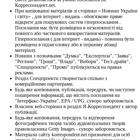
Корреспондент.net.
При копіюванні матеріалів зі сторінки « Новини України
і світу» , для інтернет - видань - обов'язкове пряме
відкрите для пошукових систем гіперпосилання .
Посилання має бути розміщена в незалежності від
повного або часткового використання матеріалів.
Гіперпосилання ( для інтернет - видань) - повинна бути
розміщена в підзаголовку або в першому абзаці
матеріалу.
Новини з позначками "Думка", "Експертиза", "Заява",
"Регіони", "Гроші", "Влада", "Вибори", "Тест-драйв",
"Спецпроекти", "Промо" публікуються на правах
реклами.
Розділ Спецпроекти створюється спільно з
комерційними партнерами.
Будь яке копіювання, публікація, передрук, чи наступне
поширення інформації, що містить посилання на
"Інтерфакс-Україна", EPA / UPG, суворо забороняється.
Власник веб-сторінки в розділі Я-Корреспондент є автор
публікації.
Будь-яке копіювання, передрук та відтворення
фотографічних творів та/або аудіовізуальних творів
правовласника Getty Images - суворо забороняється.
Матеріали сайту korrespondent.net призначені для осіб