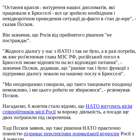
"Остання крапля - витурення наших дипломатів, які
працювали в Брюсселі - все це зробило необхідним і
невідворотним приведення ситуації де-факто в стан де-юре", -
сказав Пєсков.
Він зазначив, що Росія від прийнятого рішення "не
постраждає".
"Жодного діалогу у нас з НАТО і так не було, а в разі потреби,
як вже роз'яснював глава МЗС РФ, російський посол в
Брюсселі зможе відповісти на всі відповідні питання", -
зазначив Пєсков, додавши, що "раніше так і було: функції з
підтримки діалогу лежали на нашому послу в Брюсселі".
"Ми неодноразово говорили, що танго танцювати поодинці
неможливо, і ми цього робити не збираємося", - резюмував
Пєсков.
Нагадаємо, 6 жовтня стало відомо, що
НАТО витурить вісім
співробітників місії Росії
за ворожу діяльність, а посади ще
двох потрапили під скорочення.
Тоді Пєсков заявив, що таке рішення НАТО практично
повністю
підриває перспективи нормалізації відносин
Росії з
Альянсом.