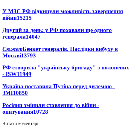
У МЗС РФ відкинули можливість завершення
війни
15215
Другий за день: у РФ поховали ще одного
генерала
14047
Сюжет
Бенкет генералів. Наслідки вибуху в
Москві
13793
РФ створила "українську бригаду" з полонених
- ISW
11949
Україна поставила Путіна перед дилемою -
ЗМІ
10850
Росіяни змінили ставлення до війни -
опитування
10728
Читати коментарі