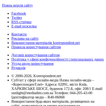
Повна версія сайту
Facebook
Twitter
RSS-стрічки
E-mail розсилка
Контакти
Реклама на сайті
Використання матеріалів korrespondent.net
Правила користування сайтом
Договір користування сайтом
Політика у сфері конфіденційності і персональних даних
Угода щодо користування
Редакція
© 2000-2026, Korrespondent.net
Суб'єкт у сфері онлайн-медіа Назва онлайн-медіа –
«КореспонденТ.net» Адреса: 02091, місто Київ,
ХАРКІВСЬКЕ ШОСЕ, будинок 172-Б, офіс 208/1 E-mail:
sunlight@mediadim.com.ua
Телефон: 044-205-43-00
Ідентифікатор медіа – R40-06068
Використання будь-яких матеріалів, розміщених на
сайті, дозволяється за умови посилання на