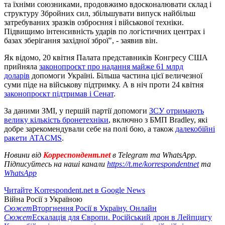
та їхніми союзниками, продовжимо вдосконалювати склад і
структуру Збройних сил, збільшувати випуск найбільш
затребуваних зразків озброєння і військової техніки.
Підвищимо інтенсивність ударів по логістичних центрах і
базах зберігання західної зброї", - заявив він.
Як відомо, 20 квітня Палата представників Конгресу США
прийняла
законопроєкт про надання майже 61 млрд
доларів
допомоги Україні. Більша частина цієї величезної
суми піде на військову підтримку. А в ніч проти 24 квітня
законопроєкт підтримав і Сенат
.
За даними ЗМІ, у першій партії допомоги
ЗСУ отримають
велику кількість бронетехніки
, включно з БМП Bradley, які
добре зарекомендували себе на полі бою, а також
далекобійні
ракети ATACMS
.
Новини від
Корреспондент.net
в Telegram та WhatsApp.
Підписуйтесь на наші канали
https://t.me/korrespondentnet
та
WhatsApp
Читайте Korrespondent.net в Google News
Війна Росії з Україною
Сюжет
Вторгнення Росії в Україну. Онлайн
Сюжет
Ескалація для Європи. Російський дрон в Лейпцигу