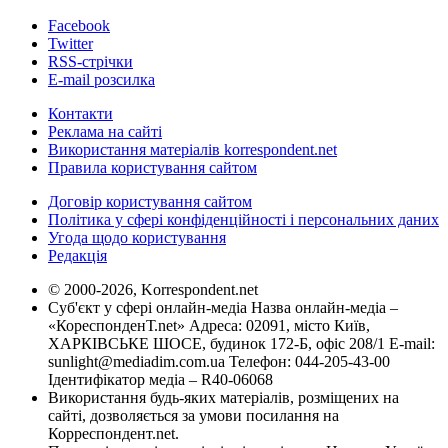
Facebook
Twitter
RSS-стрічки
E-mail розсилка
Контакти
Реклама на сайті
Використання матеріалів korrespondent.net
Правила користування сайтом
Договір користування сайтом
Політика у сфері конфіденційності і персональних даних
Угода щодо користування
Редакція
© 2000-2026, Korrespondent.net
Суб'єкт у сфері онлайн-медіа Назва онлайн-медіа –
«КореспонденТ.net» Адреса: 02091, місто Київ,
ХАРКІВСЬКЕ ШОСЕ, будинок 172-Б, офіс 208/1 E-mail:
sunlight@mediadim.com.ua
Телефон: 044-205-43-00
Ідентифікатор медіа – R40-06068
Використання будь-яких матеріалів, розміщених на
сайті, дозволяється за умови посилання на
Корреспондент.net.