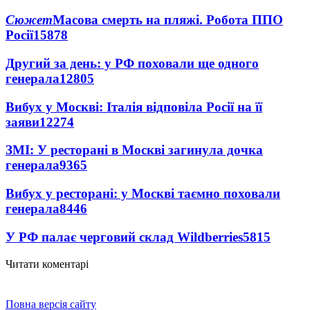
Сюжет
Масова смерть на пляжі. Робота ППО
Росії
15878
Другий за день: у РФ поховали ще одного
генерала
12805
Вибух у Москві: Італія відповіла Росії на її
заяви
12274
ЗМІ: У ресторані в Москві загинула дочка
генерала
9365
Вибух у ресторані: у Москві таємно поховали
генерала
8446
У РФ палає черговий склад Wildberries
5815
Читати коментарі
Повна версія сайту