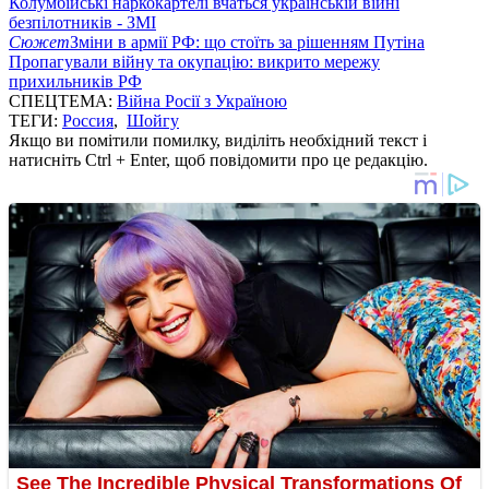
Колумбійські наркокартелі вчаться українській війні
безпілотників - ЗМІ
Сюжет
Зміни в армії РФ: що стоїть за рішенням Путіна
Пропагували війну та окупацію: викрито мережу
прихильників РФ
СПЕЦТЕМА:
Війна Росії з Україною
ТЕГИ:
Россия
,
Шойгу
Якщо ви помітили помилку, виділіть необхідний текст і
натисніть Ctrl + Enter, щоб повідомити про це редакцію.