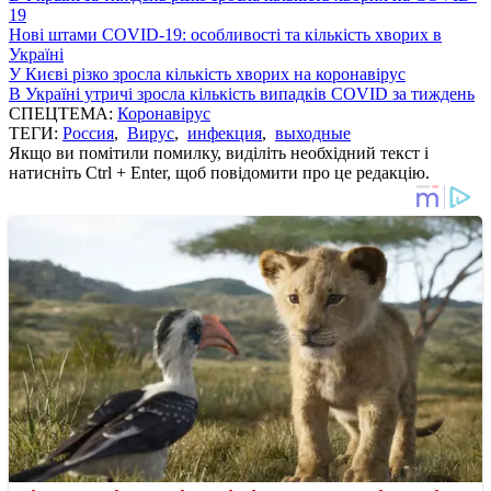
19
Нові штами COVID-19: особливості та кількість хворих в
Україні
У Києві різко зросла кількість хворих на коронавірус
В Україні утричі зросла кількість випадків COVID за тиждень
СПЕЦТЕМА:
Коронавірус
ТЕГИ:
Россия
,
Вирус
,
инфекция
,
выходные
Якщо ви помітили помилку, виділіть необхідний текст і
натисніть Ctrl + Enter, щоб повідомити про це редакцію.