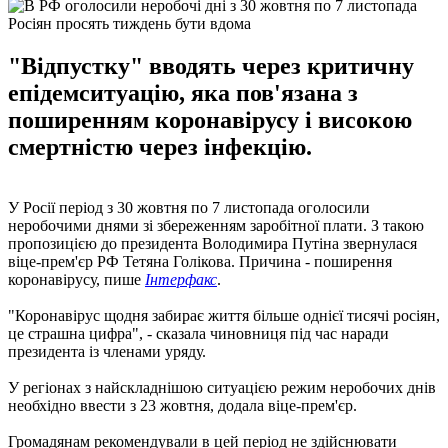
Росіян просять тиждень бути вдома
"Відпустку" вводять через критичну
епідемситуацію, яка пов'язана з
поширенням коронавірусу і високою
смертністю через інфекцію.
У Росії період з 30 жовтня по 7 листопада оголосили
неробочими днями зі збереженням заробітної плати. З такою
пропозицією до президента Володимира Путіна звернулася
віце-прем'єр РФ Тетяна Голікова. Причина - поширення
коронавірусу, пише
Інтерфакс
.
"Коронавірус щодня забирає життя більше однієї тисячі росіян,
це страшна цифра", - сказала чиновниця під час наради
президента із членами уряду.
У регіонах з найскладнішою ситуацією режим неробочих днів
необхідно ввести з 23 жовтня, додала віце-прем'єр.
Громадянам рекомендували в цей період не здійснювати