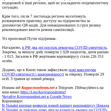
подорожей в інші регіони, щоб не ускладнити епідеміологічну
ситуацію.
Крім того, після 7 листопада регіони муситимуть
розширювати практику доступу на підприємства за
допомогою QR-кодів. Для невакцинованих із груп ризику
рекомендовано ввести режим самоізоляції.
Усі пропозиції Путін підтримав.
Нагадаємо,
в РФ два дні поспіль рекордна COVID-смертність
.
Зокрема, за минулу добу померли 1 028 пацієнтів, днем ​​раніше
- 1 015. Загалом в РФ жертвами коронавірусу стали 226 353
особи.
Додамо, що в Києві також зафіксували
нові максимуми
COVID-смертності і захворюваності
за півроку. Померли 29
осіб. З травня це новий рекорд.
Новини від
Корреспондент.net
в Telegram. Підписуйтесь на
наш канал
https://t.me/korrespondentnet
Читайте Korrespondent.net в Google News
Коронавірус
В Україні вперше виявили новий варіант коронавірусу Цикада
В Україні за тиждень різко зросла кількість хворих на COVID-