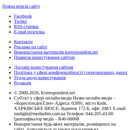
Повна версія сайту
Facebook
Twitter
RSS-стрічки
E-mail розсилка
Контакти
Реклама на сайті
Використання матеріалів korrespondent.net
Правила користування сайтом
Договір користування сайтом
Політика у сфері конфіденційності і персональних даних
Угода щодо користування
Редакція
© 2000-2026, Korrespondent.net
Суб'єкт у сфері онлайн-медіа Назва онлайн-медіа –
«КореспонденТ.net» Адреса: 02091, місто Київ,
ХАРКІВСЬКЕ ШОСЕ, будинок 172-Б, офіс 208/1 E-mail:
sunlight@mediadim.com.ua
Телефон: 044-205-43-00
Ідентифікатор медіа – R40-06068
Використання будь-яких матеріалів, розміщених на
сайті, дозволяється за умови посилання на