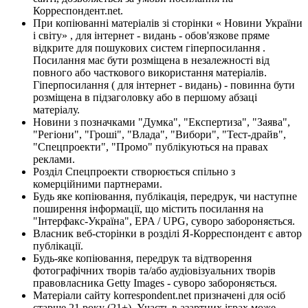
Корреспондент.net.
При копіюванні матеріалів зі сторінки « Новини України
і світу» , для інтернет - видань - обов'язкове пряме
відкрите для пошукових систем гіперпосилання .
Посилання має бути розміщена в незалежності від
повного або часткового використання матеріалів.
Гіперпосилання ( для інтернет - видань) - повинна бути
розміщена в підзаголовку або в першому абзаці
матеріалу.
Новини з позначками "Думка", "Експертиза", "Заява",
"Регіони", "Гроші", "Влада", "Вибори", "Тест-драйв",
"Спецпроекти", "Промо" публікуються на правах
реклами.
Розділ Спецпроекти створюється спільно з
комерційними партнерами.
Будь яке копіювання, публікація, передрук, чи наступне
поширення інформації, що містить посилання на
"Інтерфакс-Україна", EPA / UPG, суворо забороняється.
Власник веб-сторінки в розділі Я-Корреспондент є автор
публікації.
Будь-яке копіювання, передрук та відтворення
фотографічних творів та/або аудіовізуальних творів
правовласника Getty Images - суворо забороняється.
Матеріали сайту korrespondent.net призначені для осіб
старше 21 року (21+). Участь в азартних іграх може