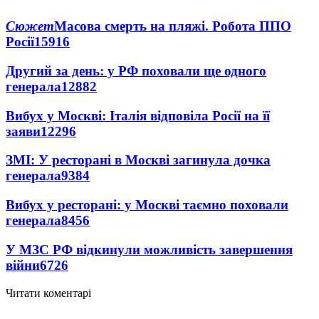
Сюжет
Масова смерть на пляжі. Робота ППО
Росії
15916
Другий за день: у РФ поховали ще одного
генерала
12882
Вибух у Москві: Італія відповіла Росії на її
заяви
12296
ЗМІ: У ресторані в Москві загинула дочка
генерала
9384
Вибух у ресторані: у Москві таємно поховали
генерала
8456
У МЗС РФ відкинули можливість завершення
війни
6726
Читати коментарі