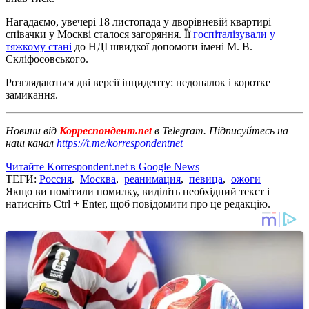
Нагадаємо, увечері 18 листопада у дворівневій квартирі
співачки у Москві сталося загоряння. Її
госпіталізували у
тяжкому стані
до НДІ швидкої допомоги імені М. В.
Скліфосовського.
Розглядаються дві версії інциденту: недопалок і коротке
замикання.
Новини від
Корреспондент.net
в Telegram. Підписуйтесь на
наш канал
https://t.me/korrespondentnet
Читайте Korrespondent.net в Google News
ТЕГИ:
Россия
,
Москва
,
реанимация
,
певица
,
ожоги
Якщо ви помітили помилку, виділіть необхідний текст і
натисніть Ctrl + Enter, щоб повідомити про це редакцію.