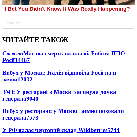
ЧИТАЙТЕ ТАКОЖ
Сюжет
Масова смерть на пляжі. Робота ППО
Росії
14467
Вибух у Москві: Італія відповіла Росії на її
заяви
12032
ЗМІ: У ресторані в Москві загинула дочка
генерала
9040
Вибух у ресторані: у Москві таємно поховали
генерала
7573
У РФ палає черговий склад Wildberries
5744