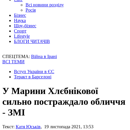
Всі новини розділу
Росія
Бізнес
Наука
Шоу-бізнес
Спорт
Lifestyle
БЛОГИ ЧИТАЧІВ
СПЕЦТЕМА:
Війна в Ірані
ВСІ ТЕМИ
Вступ України в ЄС
Теракт в Барселоні
У Марини Хлєбнікової
сильно постраждало обличчя
- ЗМІ
Текст:
Катя Юськів
, 19 листопада 2021, 13:53