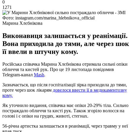
0
1271
Фото: instagram.com/marina_hlebnikova_official
Марина Хлєбнікова
Виконавиця залишається у реанімації.
Вона приходила до тями, але через шок
її ввели в штучну кому.
Російська співачка Марина Хлєбнікова отримала сильні опіки
обличчя та кистей рук. Про це 19 листопада повідомив
Telegram-канал
Mash
.
Зазначається, що після госпіталізації зірка приходила до тями,
проте через шок лікарям
довелося ввести її в медикаментозну
кому.
Як уточнило видання, співачка має опіки 20-29% тіла. Сильно
постраждало обличчя та кисті рук. Також згоріло волосся на
голові і є опіки на грудях, животі, стегнах.
56-річна артистка залишається в реанімації, через травму у неї
впав тиск.