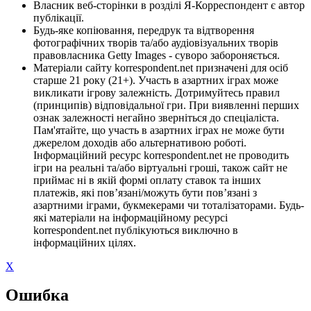
Власник веб-сторінки в розділі Я-Корреспондент є автор
публікації.
Будь-яке копіювання, передрук та відтворення
фотографічних творів та/або аудіовізуальних творів
правовласника Getty Images - суворо забороняється.
Матеріали сайту korrespondent.net призначені для осіб
старше 21 року (21+). Участь в азартних іграх може
викликати ігрову залежність. Дотримуйтесь правил
(принципів) відповідальної гри. При виявленні перших
ознак залежності негайно зверніться до спеціаліста.
Пам'ятайте, що участь в азартних іграх не може бути
джерелом доходів або альтернативою роботі.
Інформаційний ресурс korrespondent.net не проводить
ігри на реальні та/або віртуальні гроші, також сайт не
приймає ні в якій формі оплату ставок та інших
платежів, які пов’язані/можуть бути пов’язані з
азартними іграми, букмекерами чи тоталізаторами. Будь-
які матеріали на інформаційному ресурсі
korrespondent.net публікуються виключно в
інформаційних цілях.
X
Ошибка