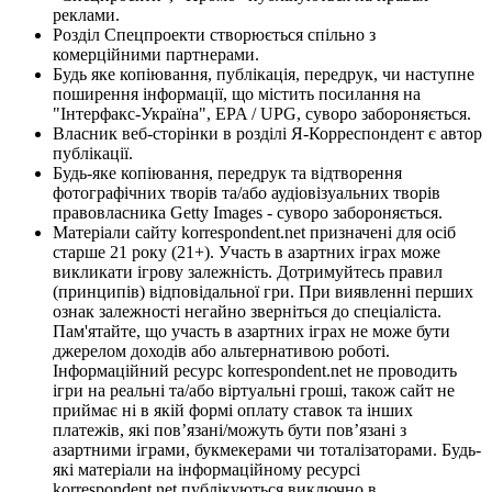
реклами.
Розділ Спецпроекти створюється спільно з
комерційними партнерами.
Будь яке копіювання, публікація, передрук, чи наступне
поширення інформації, що містить посилання на
"Інтерфакс-Україна", EPA / UPG, суворо забороняється.
Власник веб-сторінки в розділі Я-Корреспондент є автор
публікації.
Будь-яке копіювання, передрук та відтворення
фотографічних творів та/або аудіовізуальних творів
правовласника Getty Images - суворо забороняється.
Матеріали сайту korrespondent.net призначені для осіб
старше 21 року (21+). Участь в азартних іграх може
викликати ігрову залежність. Дотримуйтесь правил
(принципів) відповідальної гри. При виявленні перших
ознак залежності негайно зверніться до спеціаліста.
Пам'ятайте, що участь в азартних іграх не може бути
джерелом доходів або альтернативою роботі.
Інформаційний ресурс korrespondent.net не проводить
ігри на реальні та/або віртуальні гроші, також сайт не
приймає ні в якій формі оплату ставок та інших
платежів, які пов’язані/можуть бути пов’язані з
азартними іграми, букмекерами чи тоталізаторами. Будь-
які матеріали на інформаційному ресурсі
korrespondent.net публікуються виключно в