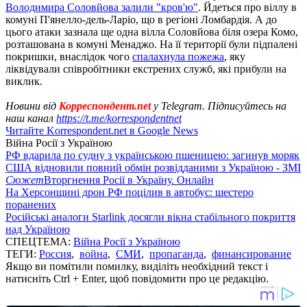
Володимира Соловйова залили "кров'ю"
. Йдеться про віллу в
комуні П'янелло-дель-Ларіо, що в регіоні Ломбардія. А до
цього атаки зазнала ще одна вілла Соловйова біля озера Комо,
розташована в комуні Менаджо. На її території були підпалені
покришки, внаслідок чого
спалахнула пожежа
, яку
ліквідували співробітники екстрених служб, які прибули на
виклик.
Новини від
Корреспондент.net
у Telegram. Підписуйтесь на
наш канал
https://t.me/korrespondentnet
Читайте Korrespondent.net в Google News
Війна Росії з Україною
РФ вдарила по судну з українською пшеницею: загинув моряк
США відновили повний обмін розвідданими з Україною - ЗМІ
Сюжет
Вторгнення Росії в Україну. Онлайн
На Херсонщині дрон РФ поцілив в автобус: шестеро
поранених
Російські аналоги Starlink досягли вікна стабільного покриття
над Україною
СПЕЦТЕМА:
Війна Росії з Україною
ТЕГИ:
Россия
,
война
,
СМИ
,
пропаганда
,
финансирование
Якщо ви помітили помилку, виділіть необхідний текст і
натисніть Ctrl + Enter, щоб повідомити про це редакцію.