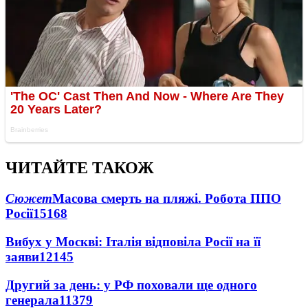
ЧИТАЙТЕ ТАКОЖ
Сюжет
Масова смерть на пляжі. Робота ППО
Росії
15168
Вибух у Москві: Італія відповіла Росії на її
заяви
12145
Другий за день: у РФ поховали ще одного
генерала
11379