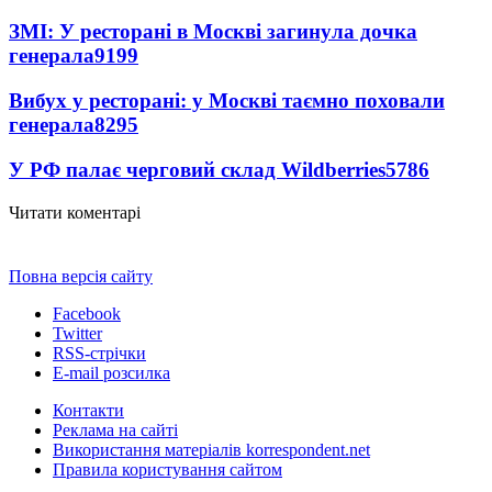
ЗМІ: У ресторані в Москві загинула дочка
генерала
9199
Вибух у ресторані: у Москві таємно поховали
генерала
8295
У РФ палає черговий склад Wildberries
5786
Читати коментарі
Повна версія сайту
Facebook
Twitter
RSS-стрічки
E-mail розсилка
Контакти
Реклама на сайті
Використання матеріалів korrespondent.net
Правила користування сайтом