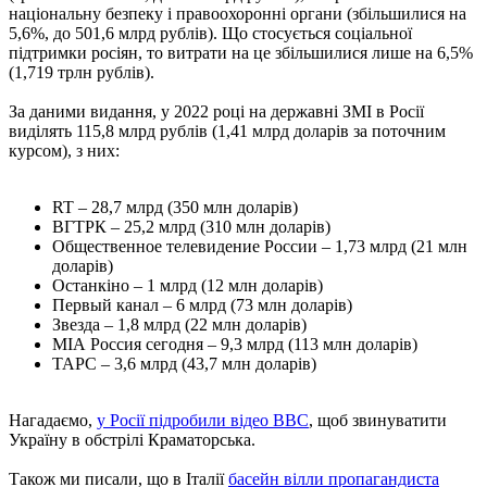
національну безпеку і правоохоронні органи (збільшилися на
5,6%, до 501,6 млрд рублів). Що стосується соціальної
підтримки росіян, то витрати на це збільшилися лише на 6,5%
(1,719 трлн рублів).
За даними видання, у 2022 році на державні ЗМІ в Росії
виділять 115,8 млрд рублів (1,41 млрд доларів за поточним
курсом), з них:
RT – 28,7 млрд (350 млн доларів)
ВГТРК – 25,2 млрд (310 млн доларів)
Общественное телевидение России – 1,73 млрд (21 млн
доларів)
Останкіно – 1 млрд (12 млн доларів)
Первый канал – 6 млрд (73 млн доларів)
Звезда – 1,8 млрд (22 млн доларів)
МІА Россия сегодня – 9,3 млрд (113 млн доларів)
ТАРС – 3,6 млрд (43,7 млн ​​доларів)
Нагадаємо,
у Росії підробили відео ВВС
, щоб звинуватити
Україну в обстрілі Краматорська.
Також ми писали, що в Італії
басейн вілли пропагандиста