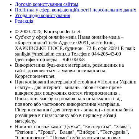
Договір користування сайтом
Політика у сфері конфіденційності і персональних даних
Угода щодо користування
Редакція
© 2000-2026, Korrespondent.net
Суб'єкт у сфері онлайн-медіа Назва онлайн-медіа –
«КореспонденТ.net» Адреса: 02091, місто Київ,
ХАРКІВСЬКЕ ШОСЕ, будинок 172-Б, офіс 208/1 E-mail:
sunlight@mediadim.com.ua
Телефон: 044-205-43-00
Ідентифікатор медіа – R40-06068
Використання будь-яких матеріалів, розміщених на
сайті, дозволяється за умови посилання на
Корреспондент.net.
При копіюванні матеріалів зі сторінки « Новини України
і світу» , для інтернет - видань - обов'язкове пряме
відкрите для пошукових систем гіперпосилання .
Посилання має бути розміщена в незалежності від
повного або часткового використання матеріалів.
Гіперпосилання ( для інтернет - видань) - повинна бути
розміщена в підзаголовку або в першому абзаці
матеріалу.
Новини з позначками "Думка", "Експертиза", "Заява",
"Регіони", "Гроші", "Влада", "Вибори", "Тест-драйв",
"Спецпроекти", "Промо" публікуються на правах