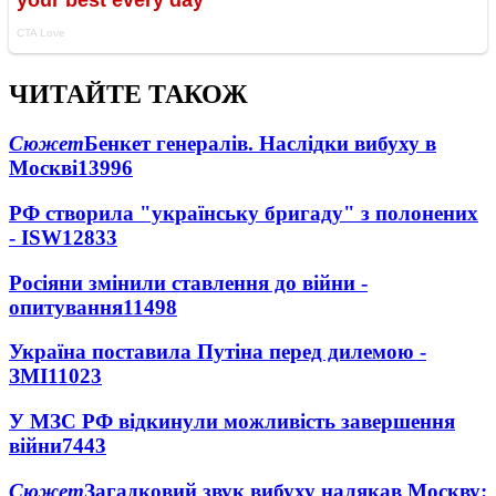
ЧИТАЙТЕ ТАКОЖ
Сюжет
Бенкет генералів. Наслідки вибуху в
Москві
13996
РФ створила "українську бригаду" з полонених
- ISW
12833
Росіяни змінили ставлення до війни -
опитування
11498
Україна поставила Путіна перед дилемою -
ЗМІ
11023
У МЗС РФ відкинули можливість завершення
війни
7443
Сюжет
Загадковий звук вибуху налякав Москву: