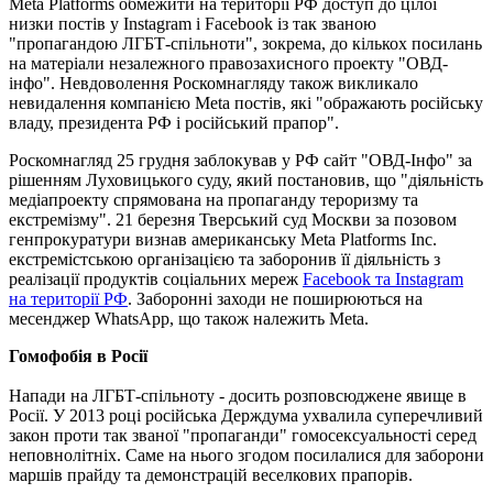
Meta Platforms обмежити на території РФ доступ до цілої
низки постів у Instagram і Facebook із так званою
"пропагандою ЛГБТ-спільноти", зокрема, до кількох посилань
на матеріали незалежного правозахисного проекту "ОВД-
інфо". Невдоволення Роскомнагляду також викликало
невидалення компанією Meta постів, які "ображають російську
владу, президента РФ і російський прапор".
Роскомнагляд 25 грудня заблокував у РФ сайт "ОВД-Інфо" за
рішенням Луховицького суду, який постановив, що "діяльність
медіапроекту спрямована на пропаганду тероризму та
екстремізму". 21 березня Тверський суд Москви за позовом
генпрокуратури визнав американську Meta Platforms Inc.
екстремістською організацією та заборонив її діяльність з
реалізації продуктів соціальних мереж
Facebook та Instagram
на території РФ
. Заборонні заходи не поширюються на
месенджер WhatsApp, що також належить Meta.
Гомофобія в Росії
Напади на ЛГБТ-спільноту - досить розповсюджене явище в
Росії. У 2013 році російська Держдума ухвалила суперечливий
закон проти так званої "пропаганди" гомосексуальності серед
неповнолітніх. Саме на нього згодом посилалися для заборони
маршів прайду та демонстрацій веселкових прапорів.