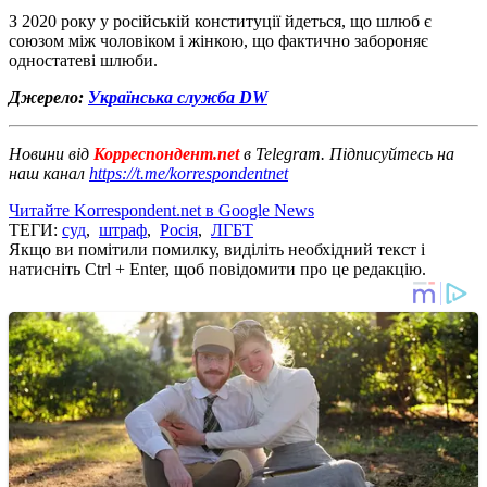
З 2020 року у російській конституції йдеться, що шлюб є ​​
союзом між чоловіком і жінкою, що фактично забороняє
одностатеві шлюби.
Джерело:
Українська служба DW
Новини від
Корреспондент.net
в Telegram. Підписуйтесь на
наш канал
https://t.me/korrespondentnet
Читайте Korrespondent.net в Google News
ТЕГИ:
суд
,
штраф
,
Росія
,
ЛГБТ
Якщо ви помітили помилку, виділіть необхідний текст і
натисніть Ctrl + Enter, щоб повідомити про це редакцію.