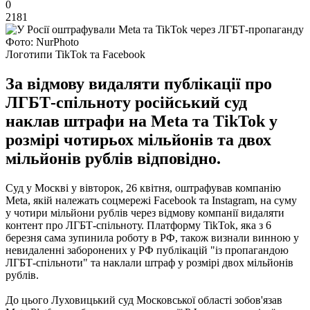
0
2181
Фото: NurPhoto
Логотипи TikTok та Facebook
За відмову видаляти публікації про
ЛГБТ-спільноту російський суд
наклав штрафи на Meta та TikTok у
розмірі чотирьох мільйонів та двох
мільйонів рублів відповідно.
Суд у Москві у вівторок, 26 квітня, оштрафував компанію
Meta, якій належать соцмережі Facebook та Instagram, на суму
у чотири мільйони рублів через відмову компанії видаляти
контент про ЛГБТ-спільноту. Платформу TikTok, яка з 6
березня сама зупинила роботу в РФ, також визнали винною у
невидаленні заборонених у РФ публікацій "із пропагандою
ЛГБТ-спільноти" та наклали штраф у розмірі двох мільйонів
рублів.
До цього Луховицький суд Московської області зобов'язав