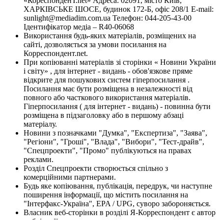
«КореспонденТ.net» Адреса: 02091, місто Київ,
ХАРКІВСЬКЕ ШОСЕ, будинок 172-Б, офіс 208/1 E-mail:
sunlight@mediadim.com.ua
Телефон: 044-205-43-00
Ідентифікатор медіа – R40-06068
Використання будь-яких матеріалів, розміщених на
сайті, дозволяється за умови посилання на
Корреспондент.net.
При копіюванні матеріалів зі сторінки « Новини України
і світу» , для інтернет - видань - обов'язкове пряме
відкрите для пошукових систем гіперпосилання .
Посилання має бути розміщена в незалежності від
повного або часткового використання матеріалів.
Гіперпосилання ( для інтернет - видань) - повинна бути
розміщена в підзаголовку або в першому абзаці
матеріалу.
Новини з позначками "Думка", "Експертиза", "Заява",
"Регіони", "Гроші", "Влада", "Вибори", "Тест-драйв",
"Спецпроекти", "Промо" публікуються на правах
реклами.
Розділ Спецпроекти створюється спільно з
комерційними партнерами.
Будь яке копіювання, публікація, передрук, чи наступне
поширення інформації, що містить посилання на
"Інтерфакс-Україна", EPA / UPG, суворо забороняється.
Власник веб-сторінки в розділі Я-Корреспондент є автор