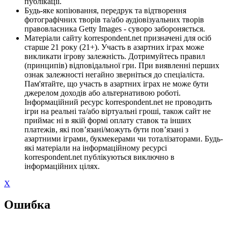
публікації.
Будь-яке копіювання, передрук та відтворення
фотографічних творів та/або аудіовізуальних творів
правовласника Getty Images - суворо забороняється.
Матеріали сайту korrespondent.net призначені для осіб
старше 21 року (21+). Участь в азартних іграх може
викликати ігрову залежність. Дотримуйтесь правил
(принципів) відповідальної гри. При виявленні перших
ознак залежності негайно зверніться до спеціаліста.
Пам'ятайте, що участь в азартних іграх не може бути
джерелом доходів або альтернативою роботі.
Інформаційний ресурс korrespondent.net не проводить
ігри на реальні та/або віртуальні гроші, також сайт не
приймає ні в якій формі оплату ставок та інших
платежів, які пов’язані/можуть бути пов’язані з
азартними іграми, букмекерами чи тоталізаторами. Будь-
які матеріали на інформаційному ресурсі
korrespondent.net публікуються виключно в
інформаційних цілях.
X
Ошибка