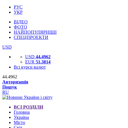
РУС
УКР
ВІДЕО
ФОТО
НАЙПОПУЛЯРНІШІ
СПЕЦПРОЕКТИ
USD
USD
44.4962
EUR
51.3814
Всі курси валют
44.4962
Авторизація
Пошук
RU
ВСІ РОЗДІЛИ
Головна
Україна
Місто
Світ