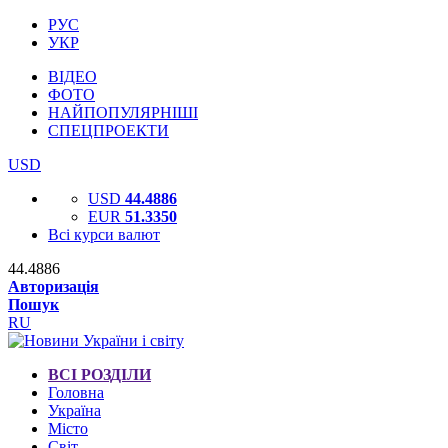
РУС
УКР
ВІДЕО
ФОТО
НАЙПОПУЛЯРНІШІ
СПЕЦПРОЕКТИ
USD
USD
44.4886
EUR
51.3350
Всі курси валют
44.4886
Авторизація
Пошук
RU
ВСІ РОЗДІЛИ
Головна
Україна
Місто
Світ