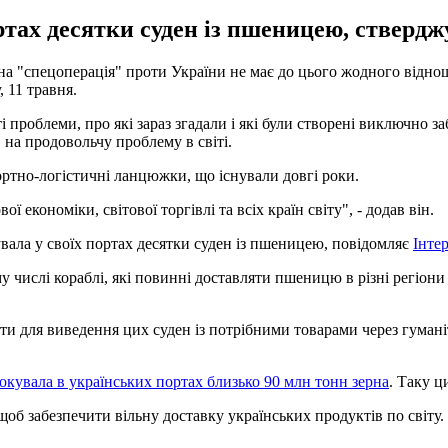
ртах десятки суден із пшеницею, стверджу
звана "спецоперація" проти України не має до цього жодного відн
, 11 травня.
і проблеми, про які зараз згадали і які були створені виключно
Ф на продовольчу проблему в світі.
ортно-логістичні ланцюжки, що існували довгі роки.
економіки, світової торгівлі та всіх країн світу", - додав він.
вала у своїх портах десятки суден із пшеницею, повідомляє
Інте
му числі кораблі, які повинні доставляти пшеницю в різні регіони
и для виведення цих суден із потрібними товарами через гуманіта
локувала в українських портах близько 90 млн тонн зерна
. Таку 
 щоб забезпечити вільну доставку українських продуктів по світу