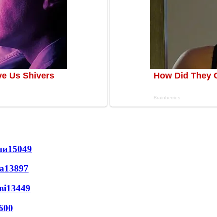
ни
15049
а
13897
ві
13449
600