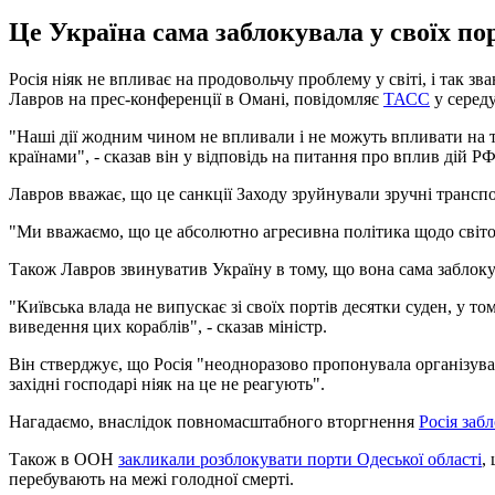
Це Україна сама заблокувала у своїх по
Росія ніяк не впливає на продовольчу проблему у світі, і так 
Лавров на прес-конференції в Омані, повідомляє
ТАСС
у середу
"Наші дії жодним чином не впливали і не можуть впливати на т
країнами", - сказав він у відповідь на питання про вплив дій Р
Лавров вважає, що це санкції Заходу зруйнували зручні трансп
"Ми вважаємо, що це абсолютно агресивна політика щодо світової 
Також Лавров звинуватив Україну в тому, що вона сама заблоку
"Київська влада не випускає зі своїх портів десятки суден, у то
виведення цих кораблів", - сказав міністр.
Він стверджує, що Росія "неодноразово пропонувала організуват
західні господарі ніяк на це не реагують".
Нагадаємо, внаслідок повномасштабного вторгнення
Росія заб
Також в ООН
закликали розблокувати порти Одеської області
,
перебувають на межі голодної смерті.