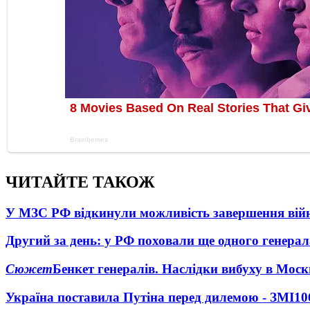
ЧИТАЙТЕ ТАКОЖ
У МЗС РФ відкинули можливість завершення вій
Другий за день: у РФ поховали ще одного генерал
Сюжет
Бенкет генералів. Наслідки вибуху в Моск
Україна поставила Путіна перед дилемою - ЗМІ
10