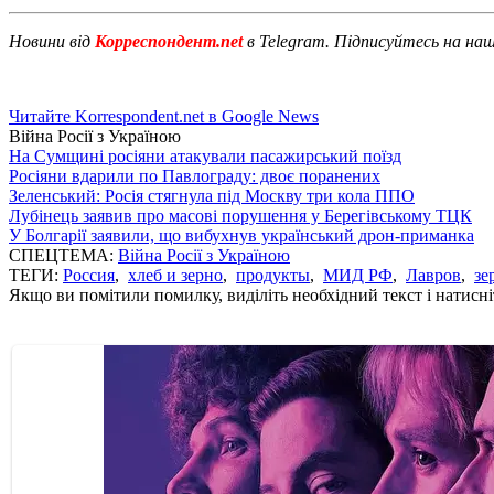
Новини від
Корреспондент.net
в Telegram. Підписуйтесь на на
Читайте Korrespondent.net в Google News
Війна Росії з Україною
На Сумщині росіяни атакували пасажирський поїзд
Росіяни вдарили по Павлограду: двоє поранених
Зеленський: Росія стягнула під Москву три кола ППО
Лубінець заявив про масові порушення у Берегівському ТЦК
У Болгарії заявили, що вибухнув український дрон-приманка
СПЕЦТЕМА:
Війна Росії з Україною
ТЕГИ:
Россия
,
хлеб и зерно
,
продукты
,
МИД РФ
,
Лавров
,
зе
Якщо ви помітили помилку, виділіть необхідний текст і натисніт