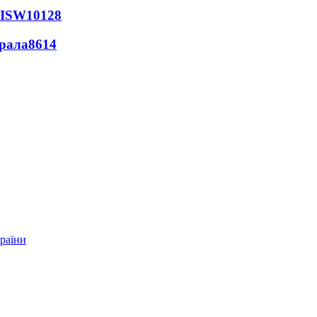
 ISW
10128
ерала
8614
країни