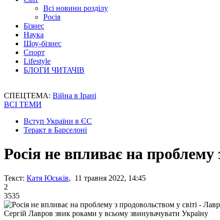
Всі новини розділу
Росія
Бізнес
Наука
Шоу-бізнес
Спорт
Lifestyle
БЛОГИ ЧИТАЧІВ
СПЕЦТЕМА:
Війна в Ірані
ВСІ ТЕМИ
Вступ України в ЄС
Теракт в Барселоні
Росія не впливає на проблему 
Текст:
Катя Юськів
, 11 травня 2022, 14:45
2
3535
Сергій Лавров звик роками у всьому звинувачувати Україну