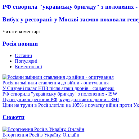
РФ створила "українську бригаду" з полонених -
Вибух у ресторані: у Москві таємно поховали ген
Читати коментарі
Росія новини
Останні
Популярні
Коментовані
Росіяни змінили ставлення до війни - опитування
У Сизрані палає НПЗ після атаки дронів - соцмережі
РФ створила "українську бригаду" з полонених - ISW
Путін уникає регіонів РФ, куди долітають дрони - ЗМІ
Ціни на труни в Росії злетіли на 105% з початку війни проти У
Сюжети
Вторгнення Росії в Україну. Онлайн