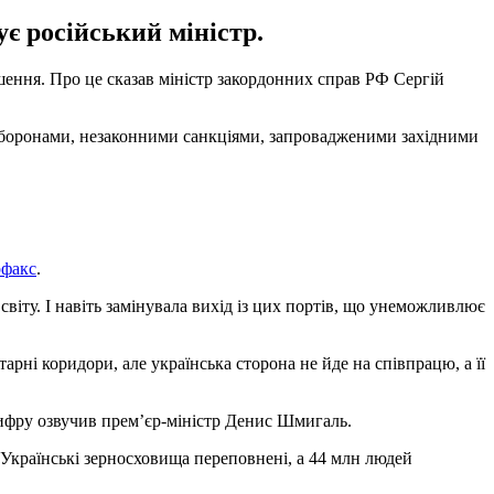
є російський міністр.
ошення. Про це сказав міністр закордонних справ РФ Сергій
 заборонами, незаконними санкціями, запровадженими західними
рфакс
.
 світу. І навіть замінувала вихід із цих портів, що унеможливлює
рні коридори, але українська сторона не йде на співпрацю, а її
цифру озвучив прем’єр-міністр Денис Шмигаль.
. Українські зерносховища переповнені, а 44 млн людей