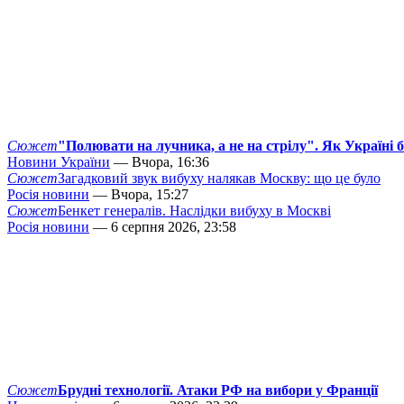
Сюжет
"Полювати на лучника, а не на стрілу". Як Україні 
Новини України
— Вчора, 16:36
Сюжет
Загадковий звук вибуху налякав Москву: що це було
Росія новини
— Вчора, 15:27
Сюжет
Бенкет генералів. Наслідки вибуху в Москві
Росія новини
— 6 серпня 2026, 23:58
Сюжет
Брудні технології. Атаки РФ на вибори у Франції