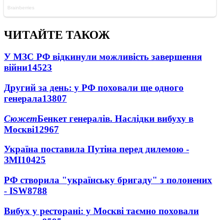
ЧИТАЙТЕ ТАКОЖ
У МЗС РФ відкинули можливість завершення
війни
14523
Другий за день: у РФ поховали ще одного
генерала
13807
Сюжет
Бенкет генералів. Наслідки вибуху в
Москві
12967
Україна поставила Путіна перед дилемою -
ЗМІ
10425
РФ створила "українську бригаду" з полонених
- ISW
8788
Вибух у ресторані: у Москві таємно поховали