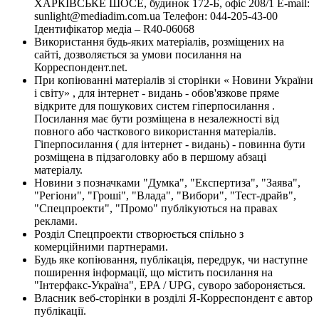
ХАРКІВСЬКЕ ШОСЕ, будинок 172-Б, офіс 208/1 E-mail:
sunlight@mediadim.com.ua
Телефон: 044-205-43-00
Ідентифікатор медіа – R40-06068
Використання будь-яких матеріалів, розміщених на
сайті, дозволяється за умови посилання на
Корреспондент.net.
При копіюванні матеріалів зі сторінки « Новини України
і світу» , для інтернет - видань - обов'язкове пряме
відкрите для пошукових систем гіперпосилання .
Посилання має бути розміщена в незалежності від
повного або часткового використання матеріалів.
Гіперпосилання ( для інтернет - видань) - повинна бути
розміщена в підзаголовку або в першому абзаці
матеріалу.
Новини з позначками "Думка", "Експертиза", "Заява",
"Регіони", "Гроші", "Влада", "Вибори", "Тест-драйв",
"Спецпроекти", "Промо" публікуються на правах
реклами.
Розділ Спецпроекти створюється спільно з
комерційними партнерами.
Будь яке копіювання, публікація, передрук, чи наступне
поширення інформації, що містить посилання на
"Інтерфакс-Україна", EPA / UPG, суворо забороняється.
Власник веб-сторінки в розділі Я-Корреспондент є автор
публікації.