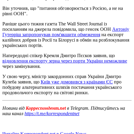
Він уточнив, що "питання обговорюється з Росією, а не на
рівні ООН".
Раніше цього тижня газета The Wall Street Journal із
посиланням на джерела повідомила, що генсек ООН
Антоніу
Гутерріш запропонував пом'якшити обмеження
на експорт
калійних добрив із Росії та Білорусі в обмін на розблокування
українських портів.
Напередодні спікер Кремля Дмитро Пєсков заявив, що
відновлення експорту зерна через порти України неможливе
через замінування.
У свою чергу, міністр закордонних справ України Дмитро
Кулеба заявив, що
Київ уже домовився з країнами ЄС
про
побудову альтернативних шляхів постачання українського
продовольчого експорту на світові ринки.
Новини від
Корреспондент.net
в Telegram. Підписуйтесь на
наш канал
https://t.me/korrespondentnet
Читайте Korrespondent.net в Google News