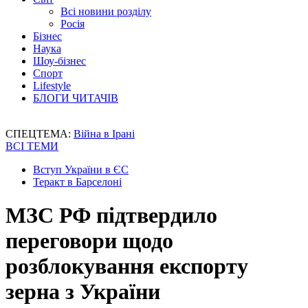
Всі новини розділу
Росія
Бізнес
Наука
Шоу-бізнес
Спорт
Lifestyle
БЛОГИ ЧИТАЧІВ
СПЕЦТЕМА:
Війна в Ірані
ВСІ ТЕМИ
Вступ України в ЄС
Теракт в Барселоні
МЗС РФ підтвердило
переговори щодо
розблокування експорту
зерна з України