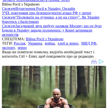
Війна Росії з Україною
Сюжет
Вторгнення Росії в Україну. Онлайн
УЧХ повідомив про безпрецедентні атаки РФ у липні
Сюжет
"Полювати на лучника, а не на стрілу". Як Україні
боротись з балістикою
Сюжет
Загадковий звук вибуху налякав Москву: що це було
Їздили в Україну заради полонених: у Кореї затримали
активістів
СПЕЦТЕМА:
Війна Росії з Україною
ТЕГИ:
Россия
,
Украина
,
война
,
хлеб и зерно
,
МИД РФ
,
экспорт
,
зерно
Якщо ви помітили помилку, виділіть необхідний текст і
натисніть Ctrl + Enter, щоб повідомити про це редакцію.