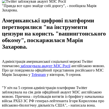
"Правда все одно знайде собі дорогу", - пообіцяла Марія
Захарова.
Американські цифрові платформи
перетворилися "на інструменти
цензури на користь "вашингтонського
обкому", поскаржилася Марія
Захарова.
Адміністрація американської соціальної мережі Twitter
тимчасово
заблокувала акаунт МЗС Росії
англійською мовою.
Про це повідомила офіційний представник російського МЗС
Марія Захарова у
Telegram
у вівторок, 9 серпня.
"У ніч на 5 серпня адміністрація платформи Twitter
заблокувала на сім днів офіційний акаунт МЗС англійською
мовою. Причина - публікація витягів із брифінгу начальника
військ РХБЗ ЗС РФ генерал-лейтенанта Ігоря Кириллова про
військово-біологічну діяльність США", - написала вона.