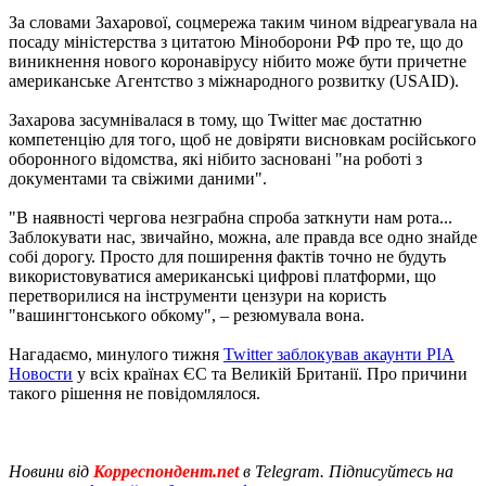
За словами Захарової, соцмережа таким чином відреагувала на
посаду міністерства з цитатою Міноборони РФ про те, що до
виникнення нового коронавірусу нібито може бути причетне
американське Агентство з міжнародного розвитку (USAID).
Захарова засумнівалася в тому, що Twitter має достатню
компетенцію для того, щоб не довіряти висновкам російського
оборонного відомства, які нібито засновані "на роботі з
документами та свіжими даними".
"В наявності чергова незграбна спроба заткнути нам рота...
Заблокувати нас, звичайно, можна, але правда все одно знайде
собі дорогу. Просто для поширення фактів точно не будуть
використовуватися американські цифрові платформи, що
перетворилися на інструменти цензури на користь
"вашингтонського обкому", – резюмувала вона.
Нагадаємо, минулого тижня
Twitter заблокував акаунти РІА
Новости
у всіх країнах ЄС та Великій Британії. Про причини
такого рішення не повідомлялося.
Новини від
Корреспондент.net
в Telegram. Підписуйтесь на