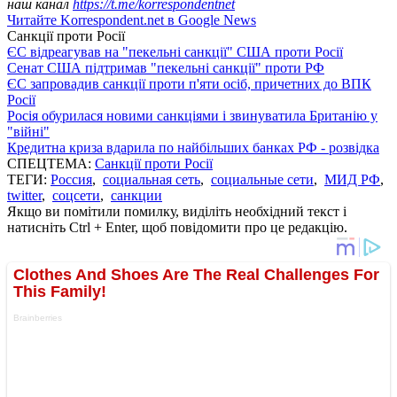
наш канал
https://t.me/korrespondentnet
Читайте Korrespondent.net в Google News
Санкції проти Росії
ЄС відреагував на "пекельні санкції" США проти Росії
Сенат США підтримав "пекельні санкції" проти РФ
ЄС запровадив санкції проти п'яти осіб, причетних до ВПК
Росії
Росія обурилася новими санкціями і звинуватила Британію у
"війні"
Кредитна криза вдарила по найбільших банках РФ - розвідка
СПЕЦТЕМА:
Санкції проти Росії
ТЕГИ:
Россия
,
социальная сеть
,
социальные сети
,
МИД РФ
,
twitter
,
соцсети
,
санкции
Якщо ви помітили помилку, виділіть необхідний текст і
натисніть Ctrl + Enter, щоб повідомити про це редакцію.