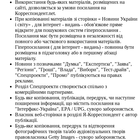
Використання будь-яких матеріалів, розміщених на
сайті, дозволяється за умови посилання на
Корреспондент.net.
При копіюванні матеріалів зі сторінки « Новини України
і світу» , для інтернет - видань - обов'язкове пряме
відкрите для пошукових систем гіперпосилання .
Посилання має бути розміщена в незалежності від
повного або часткового використання матеріалів.
Гіперпосилання ( для інтернет - видань) - повинна бути
розміщена в підзаголовку або в першому абзаці
матеріалу.
Новини з позначками "Думка", "Експертиза", "Заява",
"Регіони", "Гроші", "Влада", "Вибори", "Тест-драйв",
"Спецпроекти", "Промо" публікуються на правах
реклами.
Розділ Спецпроекти створюється спільно з
комерційними партнерами.
Будь яке копіювання, публікація, передрук, чи наступне
поширення інформації, що містить посилання на
"Інтерфакс-Україна", EPA / UPG, суворо забороняється.
Власник веб-сторінки в розділі Я-Корреспондент є автор
публікації.
Будь-яке копіювання, передрук та відтворення
фотографічних творів та/або аудіовізуальних творів
правовласника Getty Images - суворо забороняється.