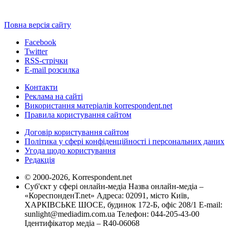
Повна версія сайту
Facebook
Twitter
RSS-стрічки
E-mail розсилка
Контакти
Реклама на сайті
Використання матеріалів korrespondent.net
Правила користування сайтом
Договір користування сайтом
Політика у сфері конфіденційності і персональних даних
Угода щодо користування
Редакція
© 2000-2026, Korrespondent.net
Суб'єкт у сфері онлайн-медіа Назва онлайн-медіа –
«КореспонденТ.net» Адреса: 02091, місто Київ,
ХАРКІВСЬКЕ ШОСЕ, будинок 172-Б, офіс 208/1 E-mail:
sunlight@mediadim.com.ua
Телефон: 044-205-43-00
Ідентифікатор медіа – R40-06068