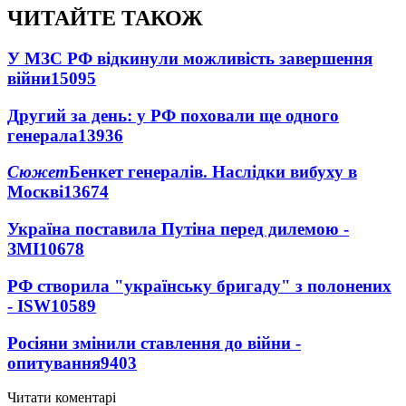
ЧИТАЙТЕ ТАКОЖ
У МЗС РФ відкинули можливість завершення
війни
15095
Другий за день: у РФ поховали ще одного
генерала
13936
Сюжет
Бенкет генералів. Наслідки вибуху в
Москві
13674
Україна поставила Путіна перед дилемою -
ЗМІ
10678
РФ створила "українську бригаду" з полонених
- ISW
10589
Росіяни змінили ставлення до війни -
опитування
9403
Читати коментарі