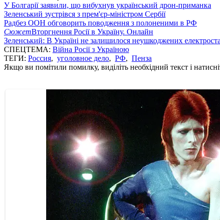
У Болгарії заявили, що вибухнув український дрон-приманка
Зеленський зустрівся з прем'єр-міністром Сербії
Радбез ООН обговорить поводження з полоненими в РФ
Сюжет
Вторгнення Росії в Україну. Онлайн
Зеленський: В Україні не залишилося неушкоджених електрост
СПЕЦТЕМА:
Війна Росії з Україною
ТЕГИ:
Россия
,
уголовное дело
,
РФ
,
Пенза
Якщо ви помітили помилку, виділіть необхідний текст і натисніт