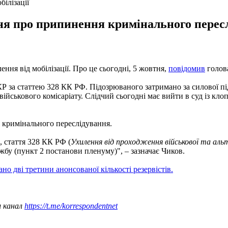
ілізації
ня про припинення кримінального пересл
ння від мобілізації. Про це сьогодні, 5 жовтня,
повідомив
голов
КР за статтею 328 КК РФ. Підозрюваного затримано за силової п
військового комісаріату. Слідчий сьогодні має вийти в суд із кл
кримінального переслідування.
, стаття 328 КК РФ (
Ухилення від проходження військової та альт
ужбу (пункт 2 постанови пленуму)", – зазначає Чиков.
но дві третини анонсованої кількості резервістів.
ш канал
https://t.me/korrespondentnet