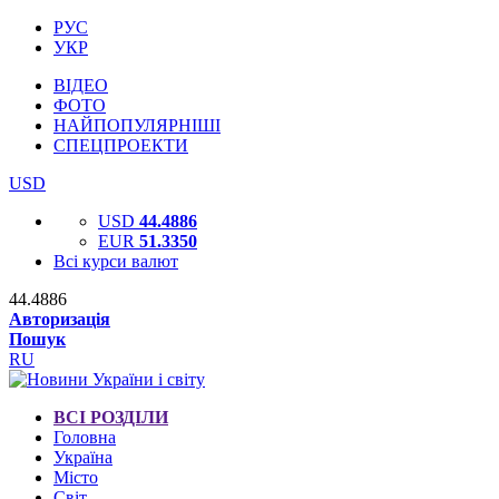
РУС
УКР
ВІДЕО
ФОТО
НАЙПОПУЛЯРНІШІ
СПЕЦПРОЕКТИ
USD
USD
44.4886
EUR
51.3350
Всі курси валют
44.4886
Авторизація
Пошук
RU
ВСІ РОЗДІЛИ
Головна
Україна
Місто
Світ