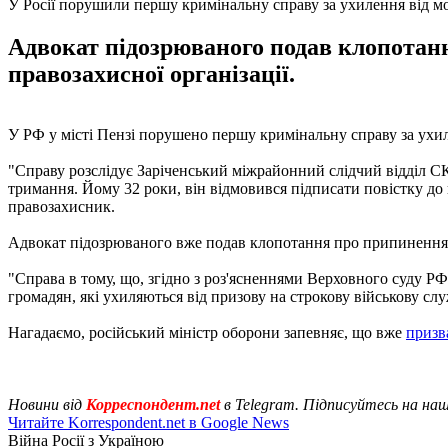
У Росії порушили першу кримінальну справу за ухилення від моб
Адвокат підозрюваного подав клопотан
правозахисної організації.
У РФ у місті Пензі порушено першу кримінальну справу за ухиле
"Справу розслідує Заріченський міжрайонний слідчий відділ С
тримання. Йому 32 роки, він відмовився підписати повістку до 
правозахисник.
Адвокат підозрюваного вже подав клопотання про припинення 
"Справа в тому, що, згідно з роз'ясненнями Верховного суду РФ
громадян, які ухиляються від призову на строкову військову сл
Нагадаємо, російський міністр оборони запевняє, що вже
призва
Новини від
Корреспондент.net
в Telegram. Підписуйтесь на на
Читайте Korrespondent.net в Google News
Війна Росії з Україною