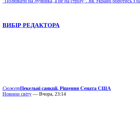
"Полювати на лучника, а не на стрілу". Як Україні боротись з 
ВИБІР РЕДАКТОРА
Сюжет
Пекельні санкції. Рішення Сената США
Новини світу
— Вчора, 23:14