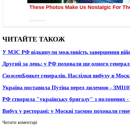
ЧИТАЙТЕ ТАКОЖ
У МЗС РФ відкинули можливість завершення вій
Другий за день: у РФ поховали ще одного генерал
Сюжет
Бенкет генералів. Наслідки вибуху в Моск
Україна поставила Путіна перед дилемою - ЗМІ
10
РФ створила "українську бригаду" з полонених -
Вибух у ресторані: у Москві таємно поховали ген
Читати коментарі