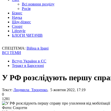
Всі новини розділу
Росія
Бізнес
Наука
Шоу-бізнес
Спорт
Lifestyle
БЛОГИ ЧИТАЧІВ
СПЕЦТЕМА:
Війна в Ірані
ВСІ ТЕМИ
Вступ України в ЄС
Теракт в Барселоні
У РФ розслідують першу справ
Текст:
Людмила Троценко
, 5 жовтня 2022, 17:19
0
1281
Фото: Соцсети