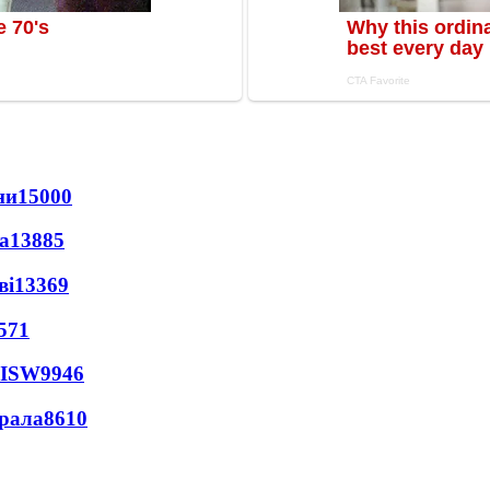
ни
15000
а
13885
ві
13369
571
 ISW
9946
ерала
8610