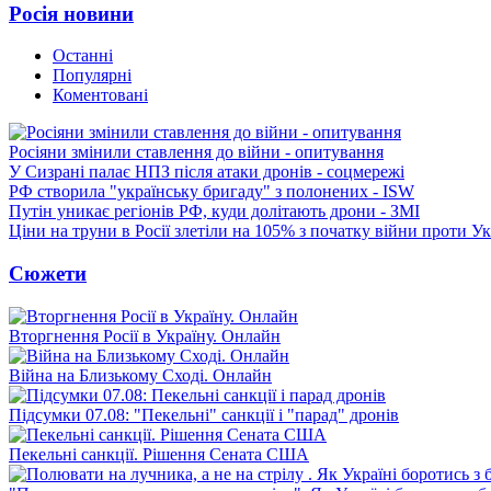
Росія новини
Останні
Популярні
Коментовані
Росіяни змінили ставлення до війни - опитування
У Сизрані палає НПЗ після атаки дронів - соцмережі
РФ створила "українську бригаду" з полонених - ISW
Путін уникає регіонів РФ, куди долітають дрони - ЗМІ
Ціни на труни в Росії злетіли на 105% з початку війни проти У
Сюжети
Вторгнення Росії в Україну. Онлайн
Війна на Близькому Сході. Онлайн
Підсумки 07.08: "Пекельні" санкції і "парад" дронів
Пекельні санкції. Рішення Сената США