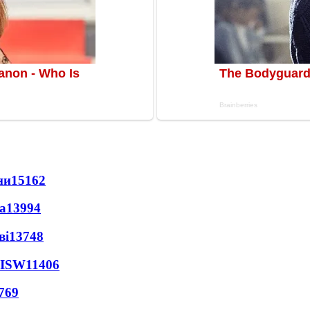
ни
15162
а
13994
ві
13748
 ISW
11406
769