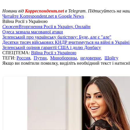
Новини від
Корреспондент.net
в Telegram. Підписуйтесь на на
Читайте Korrespondent.net в Google News
Війна Росії з Україною
Сюжет
Вторгнення Росії в Україну. Онлайн
Одеса зазнала масованої атаки
Зеленський про українську балістику: Буде, але є "але"
Десятки тисяч військових КНДР вчитимуться на війні в Україні
Зеленський оцінив гарантії США і долю Донбасу
СПЕЦТЕМА:
Війна Росії з Україною
ТЕГИ:
Россия
,
Путин
,
Минобороны
,
недоверие
,
Шойгу
Якщо ви помітили помилку, виділіть необхідний текст і натисніт