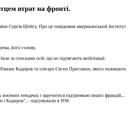
тцем втрат на фронті.
країни Сергія Шойгу. Про це повідомив американський Інститут
рема, його голову.
ази за списками осіб, що не підлягають мобілізації.
і Рамзан Кадиров та олігарх Євген Пригожин, якого називають
у воєнних невдачах і заручитися підтримкою інших фракцій...
 і Кадиров", - підсумували в ISW.