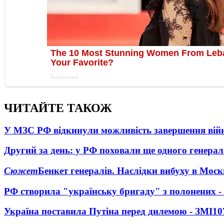
ЧИТАЙТЕ ТАКОЖ
У МЗС РФ відкинули можливість завершення вій
Другий за день: у РФ поховали ще одного генерал
Сюжет
Бенкет генералів. Наслідки вибуху в Моск
РФ створила "українську бригаду" з полонених -
Україна поставила Путіна перед дилемою - ЗМІ
10