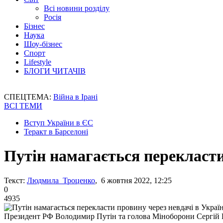
Всі новини розділу
Росія
Бізнес
Наука
Шоу-бізнес
Спорт
Lifestyle
БЛОГИ ЧИТАЧІВ
СПЕЦТЕМА:
Війна в Ірані
ВСІ ТЕМИ
Вступ України в ЄС
Теракт в Барселоні
Путін намагається перекласти
Текст:
Людмила Троценко
, 6 жовтня 2022, 12:25
0
4935
Президент РФ Володимир Путін та голова Міноборони Сергій