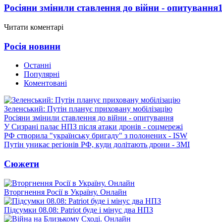
Росіяни змінили ставлення до війни - опитування
Читати коментарі
Росія новини
Останні
Популярні
Коментовані
Зеленський: Путін планує приховану мобілізацію
Росіяни змінили ставлення до війни - опитування
У Сизрані палає НПЗ після атаки дронів - соцмережі
РФ створила "українську бригаду" з полонених - ISW
Путін уникає регіонів РФ, куди долітають дрони - ЗМІ
Сюжети
Вторгнення Росії в Україну. Онлайн
Підсумки 08.08: Patriot буде і мінус два НПЗ