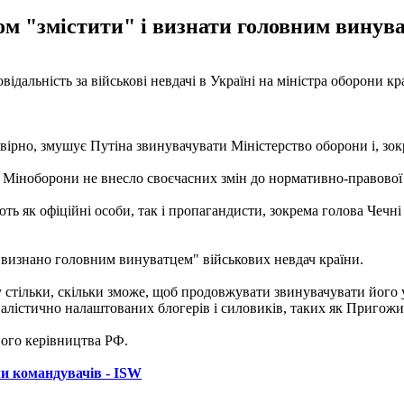
ом "змістити" і визнати головним винува
ідальність за військові невдачі в Україні на міністра оборони 
овірно, змушує Путіна звинувачувати Міністерство оборони і, зок
о Міноборони не внесло своєчасних змін до нормативно-правової б
ь як офіційні особи, так і пропагандисти, зокрема голова Чечн
"визнано головним винуватцем" військових невдач країни.
 стільки, скільки зможе, щоб продовжувати звинувачувати його 
лістично налаштованих блогерів і силовиків, таких як Пригожин
вого керівництва РФ.
ми командувачів - ISW