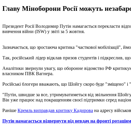
Главу Міноборони Росії можуть незабар
Президент Росії Володимир Путін намагається перекласти відпов
вивчення війни (ISW) у звіті за 5 жовтня.
Зазначається, що зростаюча критика "часткової мобілізації", йм
Так, російський лідер відклав призов студентів і підкреслив, щ
Аналітики звернули увагу, що оборонне відомство РФ критикуют
власником ПВК Вагнера.
Російські блогери вважають, що Шойгу скоро буде "зміщено" і 
"Путін, швидше за все, утримуватиметься від звільнення Шойгу
Він уже працює над покращенням своєї підтримки серед націона
Раніше
Кремль виправдав критику Кадирова
на адресу військо
Путін намагається відвернути від невдач на фронті ротація