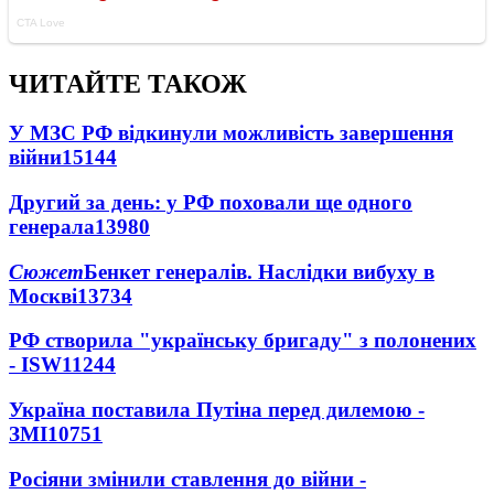
ЧИТАЙТЕ ТАКОЖ
У МЗС РФ відкинули можливість завершення
війни
15144
Другий за день: у РФ поховали ще одного
генерала
13980
Сюжет
Бенкет генералів. Наслідки вибуху в
Москві
13734
РФ створила "українську бригаду" з полонених
- ISW
11244
Україна поставила Путіна перед дилемою -
ЗМІ
10751
Росіяни змінили ставлення до війни -