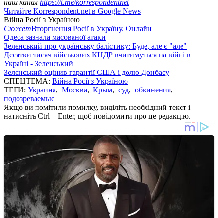
наш канал
https://t.me/korrespondentnet
Читайте Korrespondent.net в Google News
Війна Росії з Україною
Сюжет
Вторгнення Росії в Україну. Онлайн
Одеса зазнала масованої атаки
Зеленський про українську балістику: Буде, але є "але"
Десятки тисяч військових КНДР вчитимуться на війні в
Україні - Зеленський
Зеленський оцінив гарантії США і долю Донбасу
СПЕЦТЕМА:
Війна Росії з Україною
ТЕГИ:
Украина
,
Москва
,
Крым
,
суд
,
обвинения
,
подозреваемые
Якщо ви помітили помилку, виділіть необхідний текст і
натисніть Ctrl + Enter, щоб повідомити про це редакцію.