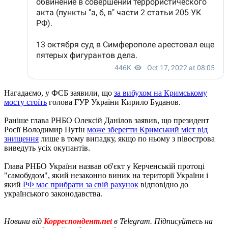
Нагадаємо, у ФСБ заявили, що
за вибухом на Кримському
мосту стоїть
голова ГУР України Кирило Буданов.
Раніше глава РНБО Олексій Данілов заявив, що президент
Росії Володимир Путін
може зберегти Кримський міст від
знищення
лише в тому випадку, якщо по ньому з півострова
виведуть усіх окупантів.
Глава РНБО України назвав об'єкт у Керченській протоці
"самобудом", який незаконно виник на території України і
який
РФ має прибрати за свій рахунок
відповідно до
українського законодавства.
Новини від
Корреспондент.net
в Telegram. Підписуйтесь на