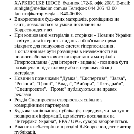
ХАРКІВСЬКЕ ШОСЕ, будинок 172-Б, офіс 208/1 E-mail:
sunlight@mediadim.com.ua
Телефон: 044-205-43-00
Ідентифікатор медіа – R40-06068
Використання будь-яких матеріалів, розміщених на
сайті, дозволяється за умови посилання на
Корреспондент.net.
При копіюванні матеріалів зі сторінки « Новини України
і світу» , для інтернет - видань - обов'язкове пряме
відкрите для пошукових систем гіперпосилання .
Посилання має бути розміщена в незалежності від
повного або часткового використання матеріалів.
Гіперпосилання ( для інтернет - видань) - повинна бути
розміщена в підзаголовку або в першому абзаці
матеріалу.
Новини з позначками "Думка", "Експертиза", "Заява",
"Регіони", "Гроші", "Влада", "Вибори", "Тест-драйв",
"Спецпроекти", "Промо" публікуються на правах
реклами.
Розділ Спецпроекти створюється спільно з
комерційними партнерами.
Будь яке копіювання, публікація, передрук, чи наступне
поширення інформації, що містить посилання на
"Інтерфакс-Україна", EPA / UPG, суворо забороняється.
Власник веб-сторінки в розділі Я-Корреспондент є автор
публікації.