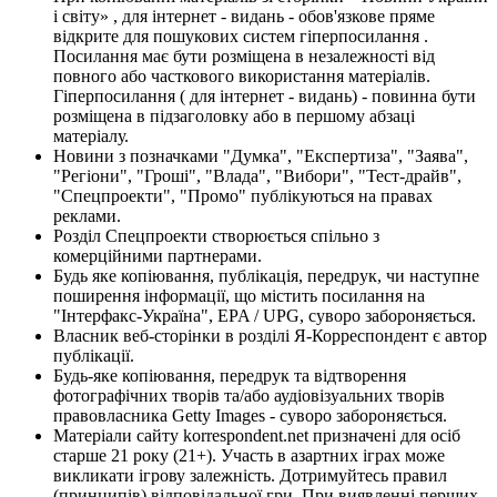
і світу» , для інтернет - видань - обов'язкове пряме
відкрите для пошукових систем гіперпосилання .
Посилання має бути розміщена в незалежності від
повного або часткового використання матеріалів.
Гіперпосилання ( для інтернет - видань) - повинна бути
розміщена в підзаголовку або в першому абзаці
матеріалу.
Новини з позначками "Думка", "Експертиза", "Заява",
"Регіони", "Гроші", "Влада", "Вибори", "Тест-драйв",
"Спецпроекти", "Промо" публікуються на правах
реклами.
Розділ Спецпроекти створюється спільно з
комерційними партнерами.
Будь яке копіювання, публікація, передрук, чи наступне
поширення інформації, що містить посилання на
"Інтерфакс-Україна", EPA / UPG, суворо забороняється.
Власник веб-сторінки в розділі Я-Корреспондент є автор
публікації.
Будь-яке копіювання, передрук та відтворення
фотографічних творів та/або аудіовізуальних творів
правовласника Getty Images - суворо забороняється.
Матеріали сайту korrespondent.net призначені для осіб
старше 21 року (21+). Участь в азартних іграх може
викликати ігрову залежність. Дотримуйтесь правил
(принципів) відповідальної гри. При виявленні перших