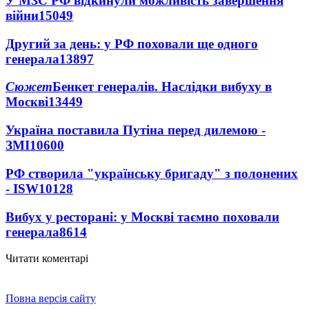
У МЗС РФ відкинули можливість завершення
війни
15049
Другий за день: у РФ поховали ще одного
генерала
13897
Сюжет
Бенкет генералів. Наслідки вибуху в
Москві
13449
Україна поставила Путіна перед дилемою -
ЗМІ
10600
РФ створила "українську бригаду" з полонених
- ISW
10128
Вибух у ресторані: у Москві таємно поховали
генерала
8614
Читати коментарі
Повна версія сайту