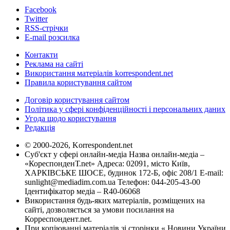
Facebook
Twitter
RSS-стрічки
E-mail розсилка
Контакти
Реклама на сайті
Використання матеріалів korrespondent.net
Правила користування сайтом
Договір користування сайтом
Політика у сфері конфіденційності і персональних даних
Угода щодо користування
Редакція
© 2000-2026, Korrespondent.net
Суб'єкт у сфері онлайн-медіа Назва онлайн-медіа –
«КореспонденТ.net» Адреса: 02091, місто Київ,
ХАРКІВСЬКЕ ШОСЕ, будинок 172-Б, офіс 208/1 E-mail:
sunlight@mediadim.com.ua
Телефон: 044-205-43-00
Ідентифікатор медіа – R40-06068
Використання будь-яких матеріалів, розміщених на
сайті, дозволяється за умови посилання на
Корреспондент.net.
При копіюванні матеріалів зі сторінки « Новини України