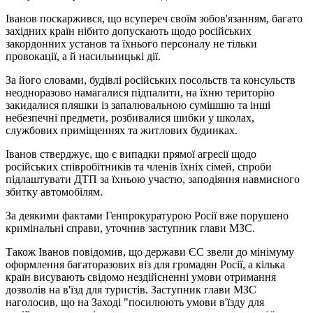
Іванов поскаржився, що всупереч своїм зобов'язанням, багато
західних країн нібито допускають щодо російських
закордонних установ та їхнього персоналу не тільки
провокації, а й насильницькі дії.
За його словами, будівлі російських посольств та консульств
неодноразово намагалися підпалити, на їхню територію
закидалися пляшки із запалювальною сумішшю та інші
небезпечні предмети, розбивалися шибки у школах,
службових приміщеннях та житлових будинках.
Іванов стверджує, що є випадки прямої агресії щодо
російських співробітників та членів їхніх сімей, спроби
підлаштувати ДТП за їхньою участю, заподіяння навмисного
збитку автомобілям.
За деякими фактами Генпрокуратурою Росії вже порушено
кримінальні справи, уточнив заступник глави МЗС.
Також Іванов повідомив, що держави ЄС звели до мінімуму
оформлення багаторазових віз для громадян Росії, а кілька
країн висувають свідомо нездійсненні умови отримання
дозволів на в'їзд для туристів. Заступник глави МЗС
наголосив, що на Заході "посилюють умови в'їзду для