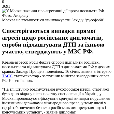
0
3691
Фото: Анадолу
Москва не втомлюється звинувачувати Захід у "русофобії"
Спостерігаються випадки прямої
агресії щодо російських дипломатів,
спроби підлаштувати ДТП за їхньою
участю, стверджують у МЗС РФ.
Країна-агресор Росія фіксує спроби підпалити російські
посольства та підлаштувати ДТП з дипломатами РФ у деяких
країнах Заходу. Про це в понеділок, 16 січня, заявив в інтерв'ю
ТАСС
статс-секретар - заступник міністра закордонних справ
РФ Євген Іванов.
"На тлі штучно роздмухуваної русофобської істерії, старт якої
було дано відразу після початку спецоперації в Україні, у
Москві продовжують фіксувати кричущі випадки порушення
іноземними державами міжнародного права, у тому числі у
сфері забезпечення безпеки російських диппредставництв і
консульських установ", - заявив дипломат.