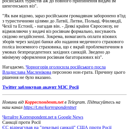
російських туристів аж до повного припинення видачі їм
шенгенських віз".
"Як вам відомо, зараз російським громадянам заборонено в'їзд
з туристичними цілями до Латвії, Литви, Польщі, Фінляндії,
Чехії та Естонії, - нагадав він. - Деякі країни Євросоюзу, не
відмовляючи у видачі віз росіянам формально, висувають
свідомо нездійсненні. Зокрема, вимагають оплати візових
зборів через західні банки або надання медичного страхового
поліса іноземного страховика, що є вкрай проблематичним в
умовах безпрецедентних західних санкцій. Зведено до
мінімуму оформлення росіянам багаторазових віз".
Нагадаємо,
Чорногорія оголосила російського посла
Владислава Масленікова
персоною нон-грата. Причину цього
рішення не було вказано.
Twitter заблокував акаунт МЗС Росії
Новини від
Корреспондент.net
в Telegram. Підписуйтесь на
наш канал
https://t.me/korrespondentnet
Читайте Korrespondent.net в Google News
Санкції проти Росії
ЄС відреагував на "пекельні санкції" США проти Росії