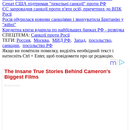
Сенат США підтримав "пекельні санкції" проти РФ
ЄС запровадив санкції проти п'яти осіб, причетних до ВПК
Росії
Росія обурилася новими санкціями і звинуватила Британію у
"війні"
Кредитна криза вдарила по найбільших банках РФ - розвідка
СПЕЦТЕМА:
Санкції проти Росії
ТЕГИ:
Россия
,
Москва
,
МИД РФ
,
Запад
,
посольство
,
санкции
,
посольство РФ
Якщо ви помітили помилку, виділіть необхідний текст і
натисніть Ctrl + Enter, щоб повідомити про це редакцію.