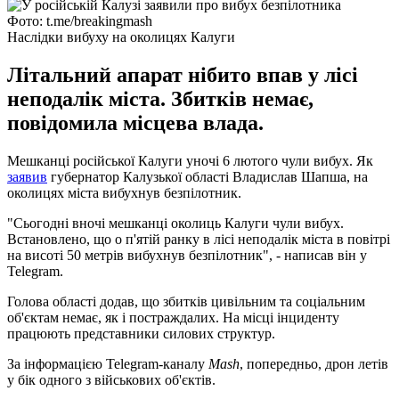
Фото: t.me/breakingmash
Наслідки вибуху на околицях Калуги
Літальний апарат нібито впав у лісі
неподалік міста. Збитків немає,
повідомила місцева влада.
Мешканці російської Калуги уночі 6 лютого чули вибух. Як
заявив
губернатор Калузької області Владислав Шапша, на
околицях міста вибухнув безпілотник.
"Сьогодні вночі мешканці околиць Калуги чули вибух.
Встановлено, що о п'ятій ранку в лісі неподалік міста в повітрі
на висоті 50 метрів вибухнув безпілотник", - написав він у
Telegram.
Голова області додав, що збитків цивільним та соціальним
об'єктам немає, як і постраждалих. На місці інциденту
працюють представники силових структур.
За інформацією Telegram-каналу
Mash
, попередньо, дрон летів
у бік одного з військових об'єктів.