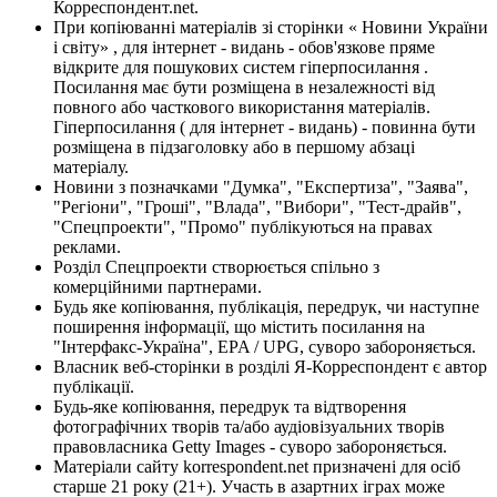
Корреспондент.net.
При копіюванні матеріалів зі сторінки « Новини України
і світу» , для інтернет - видань - обов'язкове пряме
відкрите для пошукових систем гіперпосилання .
Посилання має бути розміщена в незалежності від
повного або часткового використання матеріалів.
Гіперпосилання ( для інтернет - видань) - повинна бути
розміщена в підзаголовку або в першому абзаці
матеріалу.
Новини з позначками "Думка", "Експертиза", "Заява",
"Регіони", "Гроші", "Влада", "Вибори", "Тест-драйв",
"Спецпроекти", "Промо" публікуються на правах
реклами.
Розділ Спецпроекти створюється спільно з
комерційними партнерами.
Будь яке копіювання, публікація, передрук, чи наступне
поширення інформації, що містить посилання на
"Інтерфакс-Україна", EPA / UPG, суворо забороняється.
Власник веб-сторінки в розділі Я-Корреспондент є автор
публікації.
Будь-яке копіювання, передрук та відтворення
фотографічних творів та/або аудіовізуальних творів
правовласника Getty Images - суворо забороняється.
Матеріали сайту korrespondent.net призначені для осіб
старше 21 року (21+). Участь в азартних іграх може