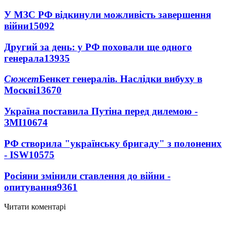
У МЗС РФ відкинули можливість завершення
війни
15092
Другий за день: у РФ поховали ще одного
генерала
13935
Сюжет
Бенкет генералів. Наслідки вибуху в
Москві
13670
Україна поставила Путіна перед дилемою -
ЗМІ
10674
РФ створила "українську бригаду" з полонених
- ISW
10575
Росіяни змінили ставлення до війни -
опитування
9361
Читати коментарі