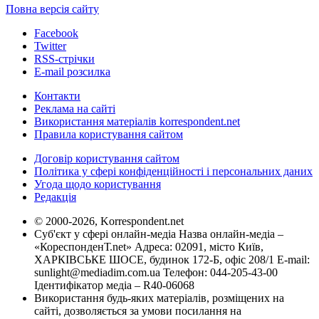
Повна версія сайту
Facebook
Twitter
RSS-стрічки
E-mail розсилка
Контакти
Реклама на сайті
Використання матеріалів korrespondent.net
Правила користування сайтом
Договір користування сайтом
Політика у сфері конфіденційності і персональних даних
Угода щодо користування
Редакція
© 2000-2026, Korrespondent.net
Суб'єкт у сфері онлайн-медіа Назва онлайн-медіа –
«КореспонденТ.net» Адреса: 02091, місто Київ,
ХАРКІВСЬКЕ ШОСЕ, будинок 172-Б, офіс 208/1 E-mail:
sunlight@mediadim.com.ua
Телефон: 044-205-43-00
Ідентифікатор медіа – R40-06068
Використання будь-яких матеріалів, розміщених на
сайті, дозволяється за умови посилання на