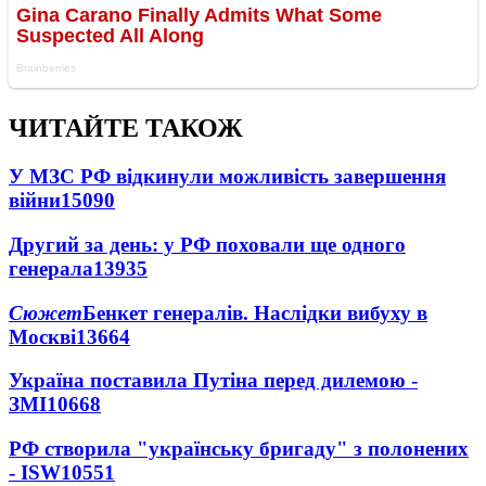
ЧИТАЙТЕ ТАКОЖ
У МЗС РФ відкинули можливість завершення
війни
15090
Другий за день: у РФ поховали ще одного
генерала
13935
Сюжет
Бенкет генералів. Наслідки вибуху в
Москві
13664
Україна поставила Путіна перед дилемою -
ЗМІ
10668
РФ створила "українську бригаду" з полонених
- ISW
10551