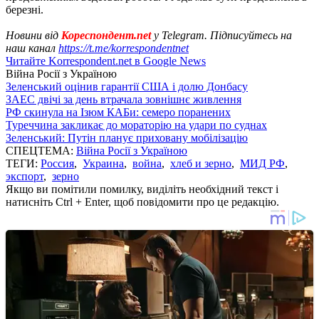
березні.
Новини від
Кореспондент.net
у Telegram. Підписуйтесь на
наш канал
https://t.me/korrespondentnet
Читайте Korrespondent.net в Google News
Війна Росії з Україною
Зеленський оцінив гарантії США і долю Донбасу
ЗАЕС двічі за день втрачала зовнішнє живлення
РФ скинула на Ізюм КАБи: семеро поранених
Туреччина закликає до мораторію на удари по суднах
Зеленський: Путін планує приховану мобілізацію
СПЕЦТЕМА:
Війна Росії з Україною
ТЕГИ:
Россия
,
Украина
,
война
,
хлеб и зерно
,
МИД РФ
,
экспорт
,
зерно
Якщо ви помітили помилку, виділіть необхідний текст і
натисніть Ctrl + Enter, щоб повідомити про це редакцію.