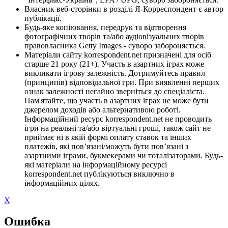
Власник веб-сторінки в розділі Я-Корреспондент є автор
публікації.
Будь-яке копіювання, передрук та відтворення
фотографічних творів та/або аудіовізуальних творів
правовласника Getty Images - суворо забороняється.
Матеріали сайту korrespondent.net призначені для осіб
старше 21 року (21+). Участь в азартних іграх може
викликати ігрову залежність. Дотримуйтесь правил
(принципів) відповідальної гри. При виявленні перших
ознак залежності негайно зверніться до спеціаліста.
Пам'ятайте, що участь в азартних іграх не може бути
джерелом доходів або альтернативою роботі.
Інформаційний ресурс korrespondent.net не проводить
ігри на реальні та/або віртуальні гроші, також сайт не
приймає ні в якій формі оплату ставок та інших
платежів, які пов’язані/можуть бути пов’язані з
азартними іграми, букмекерами чи тоталізаторами. Будь-
які матеріали на інформаційному ресурсі
korrespondent.net публікуються виключно в
інформаційних цілях.
X
Ошибка