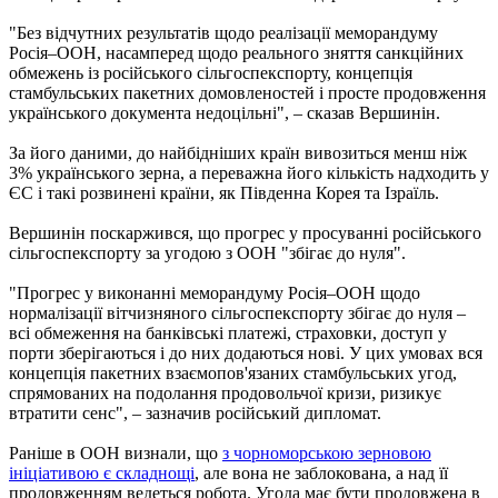
"Без відчутних результатів щодо реалізації меморандуму
Росія–ООН, насамперед щодо реального зняття санкційних
обмежень із російського сільгоспекспорту, концепція
стамбульських пакетних домовленостей і просте продовження
українського документа недоцільні", – сказав Вершинін.
За його даними, до найбідніших країн вивозиться менш ніж
3% українського зерна, а переважна його кількість надходить у
ЄС і такі розвинені країни, як Південна Корея та Ізраїль.
Вершинін поскаржився, що прогрес у просуванні російського
сільгоспекспорту за угодою з ООН "збігає до нуля".
"Прогрес у виконанні меморандуму Росія–ООН щодо
нормалізації вітчизняного сільгоспекспорту збігає до нуля –
всі обмеження на банківські платежі, страховки, доступ у
порти зберігаються і до них додаються нові. У цих умовах вся
концепція пакетних взаємопов'язаних стамбульських угод,
спрямованих на подолання продовольчої кризи, ризикує
втратити сенс", – зазначив російський дипломат.
Раніше в ООН визнали, що
з чорноморською зерновою
ініціативою є складнощі
, але вона не заблокована, а над її
продовженням ведеться робота. Угода має бути продовжена в