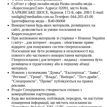
Суб'єкт у сфері онлайн-медіа Назва онлайн-медіа –
«КореспонденТ.net» Адреса: 02091, місто Київ,
ХАРКІВСЬКЕ ШОСЕ, будинок 172-Б, офіс 208/1 E-mail:
sunlight@mediadim.com.ua
Телефон: 044-205-43-00
Ідентифікатор медіа – R40-06068
Використання будь-яких матеріалів, розміщених на
сайті, дозволяється за умови посилання на
Корреспондент.net.
При копіюванні матеріалів зі сторінки « Новини України
і світу» , для інтернет - видань - обов'язкове пряме
відкрите для пошукових систем гіперпосилання .
Посилання має бути розміщена в незалежності від
повного або часткового використання матеріалів.
Гіперпосилання ( для інтернет - видань) - повинна бути
розміщена в підзаголовку або в першому абзаці
матеріалу.
Новини з позначками "Думка", "Експертиза", "Заява",
"Регіони", "Гроші", "Влада", "Вибори", "Тест-драйв",
"Спецпроекти", "Промо" публікуються на правах
реклами.
Розділ Спецпроекти створюється спільно з
комерційними партнерами.
Будь яке копіювання, публікація, передрук, чи наступне
поширення інформації, що містить посилання на
"Інтерфакс-Україна", EPA / UPG, суворо забороняється.