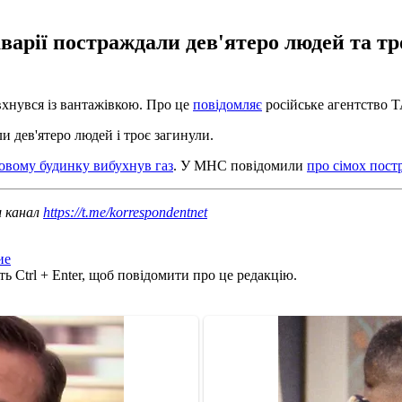
варії постраждали дев'ятеро людей та тро
вхнувся із вантажівкою. Про це
повідомляє
російське агентство Т
 дев'ятеро людей і троє загинули.
овому будинку вибухнув газ
. У МНС повідомили
про сімох пос
ш канал
https://t.me/korrespondentnet
ие
ь Ctrl + Enter, щоб повідомити про це редакцію.