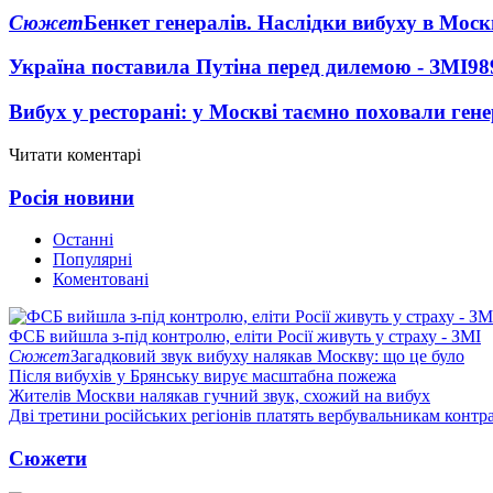
Сюжет
Бенкет генералів. Наслідки вибуху в Моск
Україна поставила Путіна перед дилемою - ЗМІ
98
Вибух у ресторані: у Москві таємно поховали ген
Читати коментарі
Росія новини
Останні
Популярні
Коментовані
ФСБ вийшла з-під контролю, еліти Росії живуть у страху - ЗМІ
Сюжет
Загадковий звук вибуху налякав Москву: що це було
Після вибухів у Брянську вирує масштабна пожежа
Жителів Москви налякав гучний звук, схожий на вибух
Дві третини російських регіонів платять вербувальникам контр
Сюжети