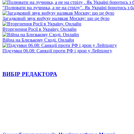
"Полювати на лучника, а не на стрілу". Як Україні боротись з 
Загадковий звук вибуху налякав Москву: що це було
Вторгнення Росії в Україну. Онлайн
Війна на Близькому Сході. Онлайн
Підсумки 06.08: Санкції проти РФ і дрон у Лейпцигу
ВИБІР РЕДАКТОРА