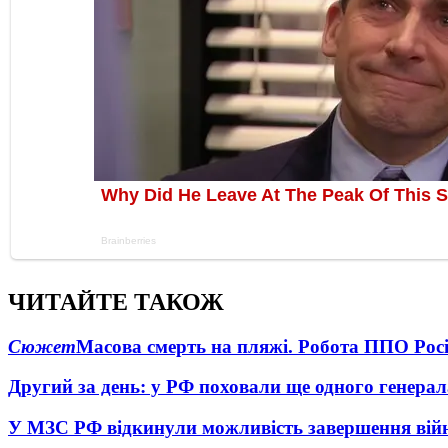
ЧИТАЙТЕ ТАКОЖ
Сюжет
Масова смерть на пляжі. Робота ППО Росі
Другий за день: у РФ поховали ще одного генерал
У МЗС РФ відкинули можливість завершення вій