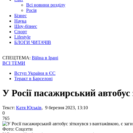
Всі новини розділу
Росія
Бізнес
Наука
Шоу-бізнес
Спорт
Lifestyle
БЛОГИ ЧИТАЧІВ
СПЕЦТЕМА:
Війна в Ірані
ВСІ ТЕМИ
Вступ України в ЄС
Теракт в Барселоні
У Росії пасажирський автобус 
Текст:
Катя Юськів
, 9 березня 2023, 13:10
0
765
Фото: Соцсети