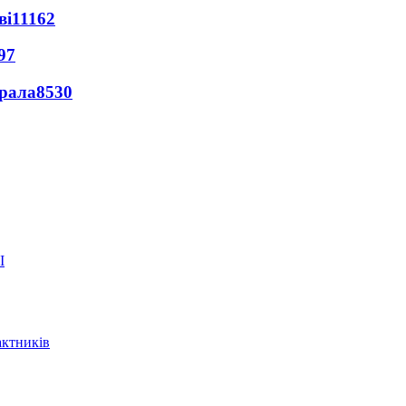
ві
11162
97
ерала
8530
актників