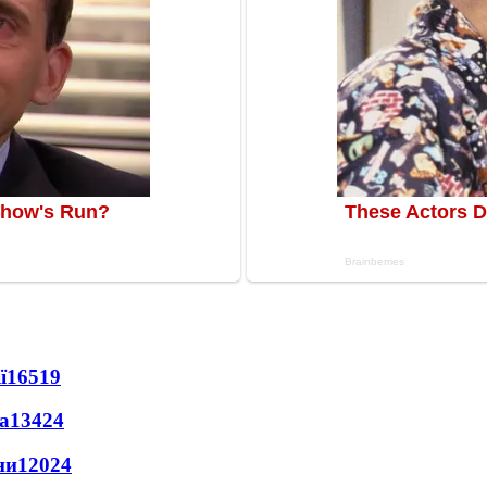
ї
16519
а
13424
ни
12024