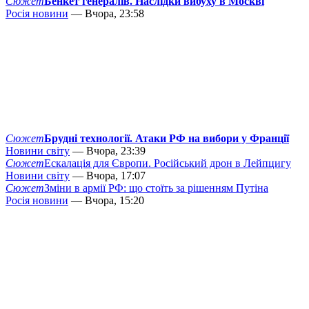
Сюжет
Бенкет генералів. Наслідки вибуху в Москві
Росія новини
— Вчора, 23:58
Сюжет
Брудні технології. Атаки РФ на вибори у Франції
Новини світу
— Вчора, 23:39
Сюжет
Ескалація для Європи. Російський дрон в Лейпцигу
Новини світу
— Вчора, 17:07
Сюжет
Зміни в армії РФ: що стоїть за рішенням Путіна
Росія новини
— Вчора, 15:20