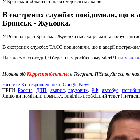
У Брянській області сталася смертельна аварія
В екстрених службах повідомили, що в а
Брянськ - Жуковка.
У Росії на трасі Брянськ - Жуковка пасажирський автобус зішто
В екстрених службах ТАСС повідомили, що в аварії постраждали
Нагадаємо, сьогодні, 9 березня, у російському місті Чита
у житл
Новини від
Корреспондент.net
в Telegram. Підписуйтесь на на
Читайте Korrespondent.net в Google News
ТЕГИ:
Россия
,
ДТП
,
авария
,
грузовик
,
РФ
,
автобус
,
погибш
Якщо ви помітили помилку, виділіть необхідний текст і натисніт