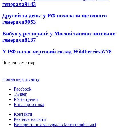
генерала
9143
Другий за день: у РФ поховали ще одного
генерала
9053
Вибух у ресторані: у Москві таємно поховали
генерала
8137
У РФ палає черговий склад Wildberries
5778
Читати коментарі
Повна версія сайту
Facebook
Twitter
RSS-стрічки
E-mail розсилка
Контакти
Реклама на сайті
Використання матеріалів korrespondent.net