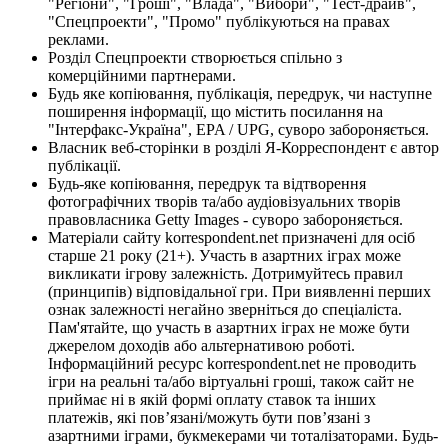
"Регіони", "Гроші", "Влада", "Вибори", "Тест-драйв",
"Спецпроекти", "Промо" публікуються на правах
реклами.
Розділ Спецпроекти створюється спільно з
комерційними партнерами.
Будь яке копіювання, публікація, передрук, чи наступне
поширення інформації, що містить посилання на
"Інтерфакс-Україна", EPA / UPG, суворо забороняється.
Власник веб-сторінки в розділі Я-Корреспондент є автор
публікації.
Будь-яке копіювання, передрук та відтворення
фотографічних творів та/або аудіовізуальних творів
правовласника Getty Images - суворо забороняється.
Матеріали сайту korrespondent.net призначені для осіб
старше 21 року (21+). Участь в азартних іграх може
викликати ігрову залежність. Дотримуйтесь правил
(принципів) відповідальної гри. При виявленні перших
ознак залежності негайно зверніться до спеціаліста.
Пам'ятайте, що участь в азартних іграх не може бути
джерелом доходів або альтернативою роботі.
Інформаційний ресурс korrespondent.net не проводить
ігри на реальні та/або віртуальні гроші, також сайт не
приймає ні в якій формі оплату ставок та інших
платежів, які пов’язані/можуть бути пов’язані з
азартними іграми, букмекерами чи тоталізаторами. Будь-