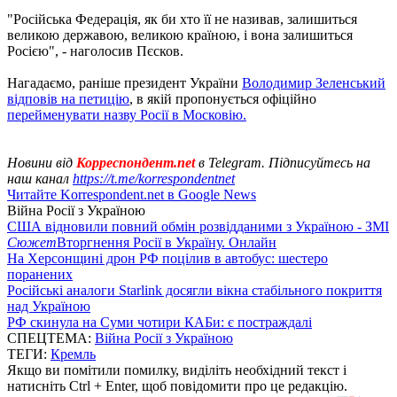
"Російська Федерація, як би хто її не називав, залишиться
великою державою, великою країною, і вона залишиться
Росією", - наголосив Пєсков.
Нагадаємо, раніше президент України
Володимир Зеленський
відповів на петицію
, в якій пропонується офіційно
перейменувати назву Росії в Московію.
Новини від
Корреспондент.net
в Telegram. Підписуйтесь на
наш канал
https://t.me/korrespondentnet
Читайте Korrespondent.net в Google News
Війна Росії з Україною
США відновили повний обмін розвідданими з Україною - ЗМІ
Сюжет
Вторгнення Росії в Україну. Онлайн
На Херсонщині дрон РФ поцілив в автобус: шестеро
поранених
Російські аналоги Starlink досягли вікна стабільного покриття
над Україною
РФ скинула на Суми чотири КАБи: є постраждалі
СПЕЦТЕМА:
Війна Росії з Україною
ТЕГИ:
Кремль
Якщо ви помітили помилку, виділіть необхідний текст і
натисніть Ctrl + Enter, щоб повідомити про це редакцію.