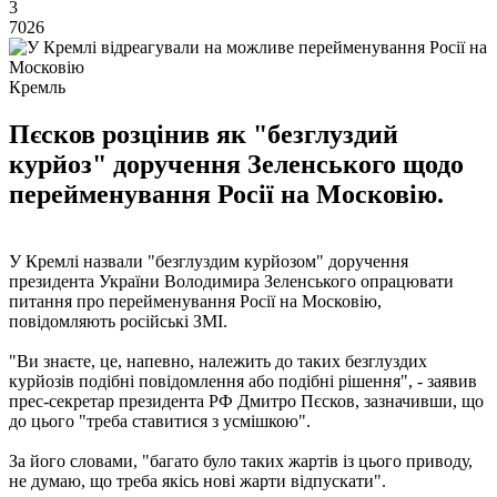
3
7026
Кремль
Пєсков розцінив як "безглуздий
курйоз" доручення Зеленського щодо
перейменування Росії на Московію.
У Кремлі назвали "безглуздим курйозом" доручення
президента України Володимира Зеленського опрацювати
питання про перейменування Росії на Московію,
повідомляють російські ЗМІ.
"Ви знаєте, це, напевно, належить до таких безглуздих
курйозів подібні повідомлення або подібні рішення", - заявив
прес-секретар президента РФ Дмитро Пєсков, зазначивши, що
до цього "треба ставитися з усмішкою".
За його словами, "багато було таких жартів із цього приводу,
не думаю, що треба якісь нові жарти відпускати".