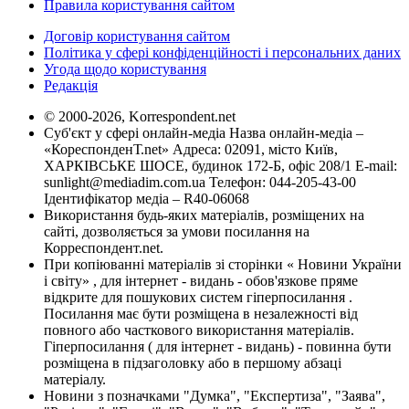
Правила користування сайтом
Договір користування сайтом
Політика у сфері конфіденційності і персональних даних
Угода щодо користування
Редакція
© 2000-2026, Korrespondent.net
Суб'єкт у сфері онлайн-медіа Назва онлайн-медіа –
«КореспонденТ.net» Адреса: 02091, місто Київ,
ХАРКІВСЬКЕ ШОСЕ, будинок 172-Б, офіс 208/1 E-mail:
sunlight@mediadim.com.ua
Телефон: 044-205-43-00
Ідентифікатор медіа – R40-06068
Використання будь-яких матеріалів, розміщених на
сайті, дозволяється за умови посилання на
Корреспондент.net.
При копіюванні матеріалів зі сторінки « Новини України
і світу» , для інтернет - видань - обов'язкове пряме
відкрите для пошукових систем гіперпосилання .
Посилання має бути розміщена в незалежності від
повного або часткового використання матеріалів.
Гіперпосилання ( для інтернет - видань) - повинна бути
розміщена в підзаголовку або в першому абзаці
матеріалу.
Новини з позначками "Думка", "Експертиза", "Заява",