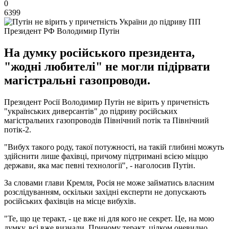
0
6399
Президент РФ Володимир Путін
На думку російського президента,
"жодні любителі" не могли підірвати
магістральні газопроводи.
Президент Росії Володимир Путін не вірить у причетність
"українських диверсантів" до підриву російських
магістральних газопроводів Північний потік та Північний
потік-2.
"Вибух такого роду, такої потужності, на такій глибині можуть
здійснити лише фахівці, причому підтримані всією міццю
держави, яка має певні технології", - наголосив Путін.
За словами глави Кремля, Росія не може займатись власним
розслідуванням, оскільки західні експерти не допускають
російських фахівців на місце вибухів.
"Те, що це теракт, - це вже ні для кого не секрет. Це, на мою
думку, всі вже визнали. Причому теракт, цілком очевидно