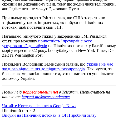
скоєний на державному рівні, тому що жодні любителі подібні
акції здійснити не можуть", - заявив Путін.
При цьому президент РФ зазначив, що США теоретично
зацікавлені у таких інцидентах, як вибухи на Північних
потоках, щоб постачати свій ЗПГ.
Нагадаємо, минулого тижня у закордонних ЗМІ з'явилися
статті про можливу
причетність "проукраїнського
угруповання" до вибухів
на Північних потоках у Балтійському
морі у вересні 2022 року. Їх опублікували New York Times, Die
Zeit та Washington Post.
Президент Володимир Зеленський заявив, що
Україна не має
жодного відношення до підриву газопроводів
. Такі чутки, за
його словами, вигідні лише тим, хто намагається уповільнити
допомогу Україні.
Новини від
Корреспондент.net
в Telegram. Підписуйтесь на
наш канал
https://t.me/korrespondentnet
Читайте Korrespondent.net в Google News
Північний потік-2
Вибухи на Північних потоках: в ОГП зробили заяву