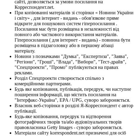
сайті, дозволяється за умови посилання на
Корреспондент.net.
При копіюванні матеріалів зі сторінки « Новини України
і світу» , для інтернет - видань - обов'язкове пряме
відкрите для пошукових систем гіперпосилання .
Посилання має бути розміщена в незалежності від
повного або часткового використання матеріалів.
Гіперпосилання ( для інтернет - видань) - повинна бути
розміщена в підзаголовку або в першому абзаці
матеріалу.
Новини з позначками "Думка", "Експертиза", "Заява",
"Регіони", "Гроші", "Влада", "Вибори", "Тест-драйв",
"Спецпроекти", "Промо" публікуються на правах
реклами.
Розділ Спецпроекти створюється спільно з
комерційними партнерами.
Будь яке копіювання, публікація, передрук, чи наступне
поширення інформації, що містить посилання на
"Інтерфакс-Україна", EPA / UPG, суворо забороняється.
Власник веб-сторінки в розділі Я-Корреспондент є автор
публікації.
Будь-яке копіювання, передрук та відтворення
фотографічних творів та/або аудіовізуальних творів
правовласника Getty Images - суворо забороняється.
Матеріали сайту korrespondent.net призначені для осіб