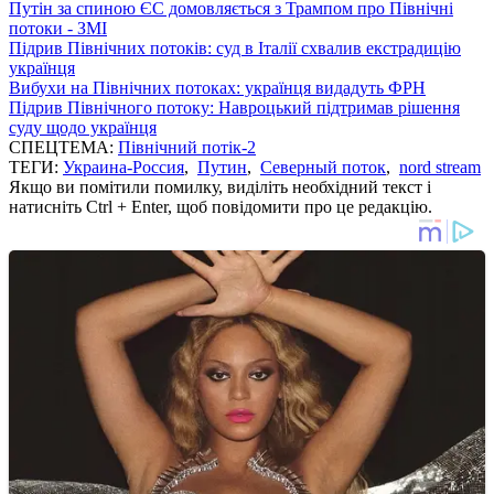
Путін за спиною ЄС домовляється з Трампом про Північні
потоки - ЗМІ
Підрив Північних потоків: суд в Італії схвалив екстрадицію
українця
Вибухи на Північних потоках: українця видадуть ФРН
Підрив Північного потоку: Навроцький підтримав рішення
суду щодо українця
СПЕЦТЕМА:
Північний потік-2
ТЕГИ:
Украина-Россия
,
Путин
,
Северный поток
,
nord stream
Якщо ви помітили помилку, виділіть необхідний текст і
натисніть Ctrl + Enter, щоб повідомити про це редакцію.