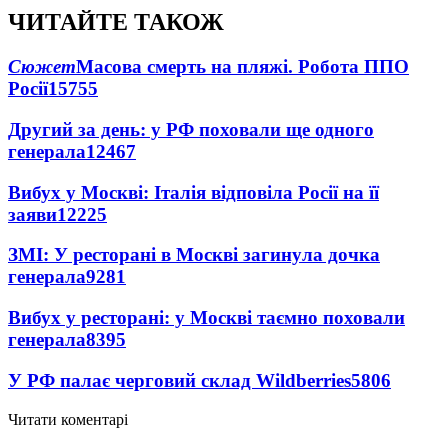
ЧИТАЙТЕ ТАКОЖ
Сюжет
Масова смерть на пляжі. Робота ППО
Росії
15755
Другий за день: у РФ поховали ще одного
генерала
12467
Вибух у Москві: Італія відповіла Росії на її
заяви
12225
ЗМІ: У ресторані в Москві загинула дочка
генерала
9281
Вибух у ресторані: у Москві таємно поховали
генерала
8395
У РФ палає черговий склад Wildberries
5806
Читати коментарі