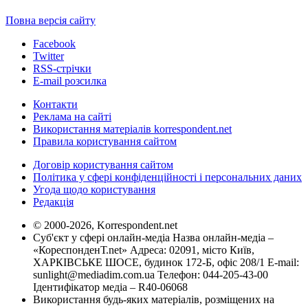
Повна версія сайту
Facebook
Twitter
RSS-стрічки
E-mail розсилка
Контакти
Реклама на сайті
Використання матеріалів korrespondent.net
Правила користування сайтом
Договір користування сайтом
Політика у сфері конфіденційності і персональних даних
Угода щодо користування
Редакція
© 2000-2026, Korrespondent.net
Суб'єкт у сфері онлайн-медіа Назва онлайн-медіа –
«КореспонденТ.net» Адреса: 02091, місто Київ,
ХАРКІВСЬКЕ ШОСЕ, будинок 172-Б, офіс 208/1 E-mail:
sunlight@mediadim.com.ua
Телефон: 044-205-43-00
Ідентифікатор медіа – R40-06068
Використання будь-яких матеріалів, розміщених на