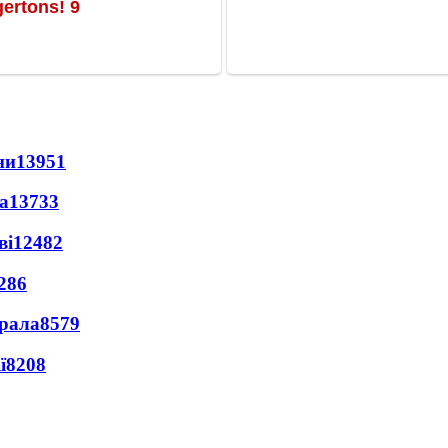
ни
13951
а
13733
ві
12482
286
ерала
8579
ї
8208