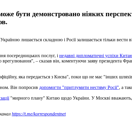
 може бути демонстровано ніяких перспе
ов.
Україною лишається складною і Росії залишається тільки вести 
ння посередницьких послуг, і
недавні дипломатичні успіхи Кита
о врегулювання", – сказав він, коментуючи заяву президента Ф
офіційну, яка передається з Києва", поки що не має "інших шлях
піном. Він попросив
допомогти "притлумити нестяму Росії"
, а та
зації
"мирного плану" Китаю щодо України. У Москві вважають, щ
 канал
https://t.me/korrespondentnet