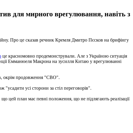
ктив для мирного врегулювання, навіть з
війну. Про це сказав речник Кремля Дмитро Пєсков на брифінгу
ю
це красномовно продемонстрували. Але з Україною ситуація
ранції Емманюеля Макрона на зусилля Китаю у врегулюванні
ів, окрім продовження "СВО".
кож "усадити усі сторони за стіл переговорів".
о цей план має певні положення, що не підлягають реалізації