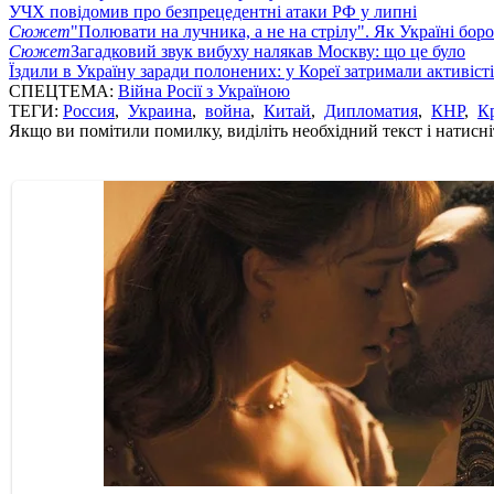
УЧХ повідомив про безпрецедентні атаки РФ у липні
Сюжет
"Полювати на лучника, а не на стрілу". Як Україні бор
Сюжет
Загадковий звук вибуху налякав Москву: що це було
Їздили в Україну заради полонених: у Кореї затримали активіст
СПЕЦТЕМА:
Війна Росії з Україною
ТЕГИ:
Россия
,
Украина
,
война
,
Китай
,
Дипломатия
,
КНР
,
К
Якщо ви помітили помилку, виділіть необхідний текст і натисніт