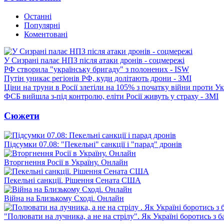
Останні
Популярні
Коментовані
У Сизрані палає НПЗ після атаки дронів - соцмережі
РФ створила "українську бригаду" з полонених - ISW
Путін уникає регіонів РФ, куди долітають дрони - ЗМІ
Ціни на труни в Росії злетіли на 105% з початку війни проти У
ФСБ вийшла з-під контролю, еліти Росії живуть у страху - ЗМІ
Сюжети
Підсумки 07.08: "Пекельні" санкції і "парад" дронів
Вторгнення Росії в Україну. Онлайн
Пекельні санкції. Рішення Сената США
Війна на Близькому Сході. Онлайн
"Полювати на лучника, а не на стрілу". Як Україні боротись з 