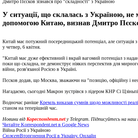
Дмитро Пєсков зізнався про "складності" з Україною
У ситуації, що склалась з Україною, не
допомогою Китаю, визнав Дмитро Пєск
Китай має потужний посередницький потенціал, але ситуація з 
у четвер, 6 квітня.
"Китай має дуже ефективний і вкрай вагомий потенціал з нада
поки що складна, не демонструє ніяких перспектив для мирног
війни, розв'язаної Росією в Україні.
Пєсков додав, що Москва, зважаючи на "позицію, офіційну і не
Нагадаємо, сьогодні Макрон зустрівся з лідером КНР Сі Цзінь
Водночас раніше
Кремль виказав сумнів щодо можливості реалі
станом на теперішній час.
Новини від
Кореспондент.net
у Telegram. Підписуйтесь на наш
Читайте Korrespondent.net в Google News
Війна Росії з Україною
Сюжет
Вторгнення Росії в Україну. Онлайн