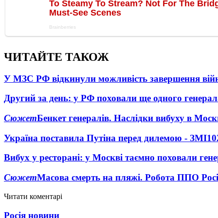
ЧИТАЙТЕ ТАКОЖ
У МЗС РФ відкинули можливість завершення вій
Другий за день: у РФ поховали ще одного генерал
Сюжет
Бенкет генералів. Наслідки вибуху в Моск
Україна поставила Путіна перед дилемою - ЗМІ
10
Вибух у ресторані: у Москві таємно поховали ген
Сюжет
Масова смерть на пляжі. Робота ППО Росі
Читати коментарі
Росія новини