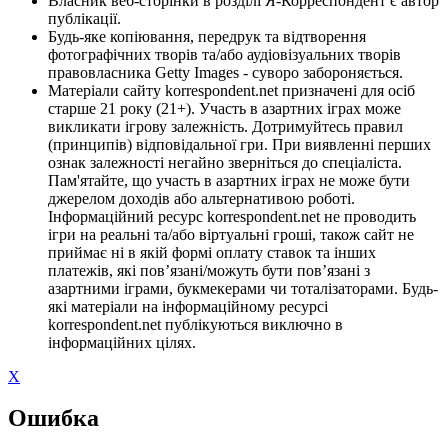
Власник веб-сторінки в розділі Я-Корреспондент є автор
публікації.
Будь-яке копіювання, передрук та відтворення
фотографічних творів та/або аудіовізуальних творів
правовласника Getty Images - суворо забороняється.
Матеріали сайту korrespondent.net призначені для осіб
старше 21 року (21+). Участь в азартних іграх може
викликати ігрову залежність. Дотримуйтесь правил
(принципів) відповідальної гри. При виявленні перших
ознак залежності негайно зверніться до спеціаліста.
Пам'ятайте, що участь в азартних іграх не може бути
джерелом доходів або альтернативою роботі.
Інформаційний ресурс korrespondent.net не проводить
ігри на реальні та/або віртуальні гроші, також сайт не
приймає ні в якій формі оплату ставок та інших
платежів, які пов’язані/можуть бути пов’язані з
азартними іграми, букмекерами чи тоталізаторами. Будь-
які матеріали на інформаційному ресурсі
korrespondent.net публікуються виключно в
інформаційних цілях.
X
Ошибка