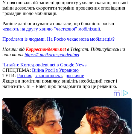
У пояснювальній записці до проекту ухвали сказано, що такі
зміни дозволять скоротити терміни проведення оповіщення
громадян щодо мобілізації.
Раніше дані опитування показали, що більшість росіян
чекають на другу хвилю "часткової" мобілізації
.
Проблеми із людьми. На Росію чекає нова мобілізація?
Новини від
Корреспондент.net
в Telegram. Підписуйтесь на
наш канал
https://t.me/korrespondentnet
Читайте Korrespondent.net в Google News
СПЕЦТЕМА:
Війна Росії з Україною
ТЕГИ:
Россия
,
законопроект
,
россияне
Якщо ви помітили помилку, виділіть необхідний текст і
натисніть Ctrl + Enter, щоб повідомити про це редакцію.