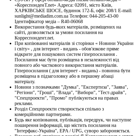
«КореспонденТ.net» Адреса: 02091, місто Київ,
ХАРКІВСЬКЕ ШОСЕ, будинок 172-Б, офіс 208/1 E-mail:
sunlight@mediadim.com.ua
Телефон: 044-205-43-00
Ідентифікатор медіа – R40-06068
Використання будь-яких матеріалів, розміщених на
сайті, дозволяється за умови посилання на
Корреспондент.net.
При копіюванні матеріалів зі сторінки « Новини України
і світу» , для інтернет - видань - обов'язкове пряме
відкрите для пошукових систем гіперпосилання .
Посилання має бути розміщена в незалежності від
повного або часткового використання матеріалів.
Гіперпосилання ( для інтернет - видань) - повинна бути
розміщена в підзаголовку або в першому абзаці
матеріалу.
Новини з позначками "Думка", "Експертиза", "Заява",
"Регіони", "Гроші", "Влада", "Вибори", "Тест-драйв",
"Спецпроекти", "Промо" публікуються на правах
реклами.
Розділ Спецпроекти створюється спільно з
комерційними партнерами.
Будь яке копіювання, публікація, передрук, чи наступне
поширення інформації, що містить посилання на
"Інтерфакс-Україна", EPA / UPG, суворо забороняється.