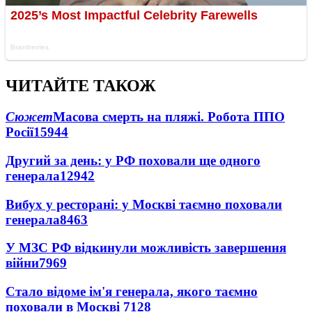
ЧИТАЙТЕ ТАКОЖ
Сюжет
Масова смерть на пляжі. Робота ППО
Росії
15944
Другий за день: у РФ поховали ще одного
генерала
12942
Вибух у ресторані: у Москві таємно поховали
генерала
8463
У МЗС РФ відкинули можливість завершення
війни
7969
Стало відоме ім'я генерала, якого таємно
поховали в Москві
7128