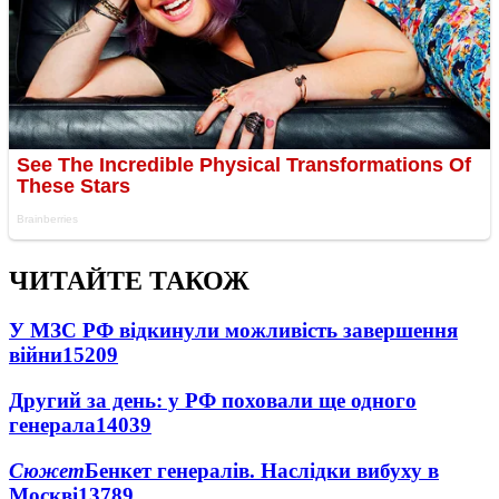
ЧИТАЙТЕ ТАКОЖ
У МЗС РФ відкинули можливість завершення
війни
15209
Другий за день: у РФ поховали ще одного
генерала
14039
Сюжет
Бенкет генералів. Наслідки вибуху в
Москві
13789