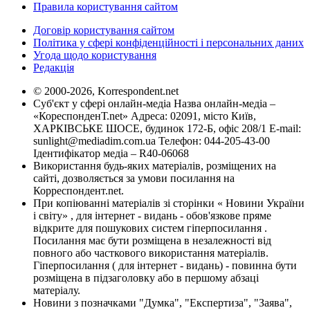
Правила користування сайтом
Договір користування сайтом
Політика у сфері конфіденційності і персональних даних
Угода щодо користування
Редакція
© 2000-2026, Korrespondent.net
Суб'єкт у сфері онлайн-медіа Назва онлайн-медіа –
«КореспонденТ.net» Адреса: 02091, місто Київ,
ХАРКІВСЬКЕ ШОСЕ, будинок 172-Б, офіс 208/1 E-mail:
sunlight@mediadim.com.ua
Телефон: 044-205-43-00
Ідентифікатор медіа – R40-06068
Використання будь-яких матеріалів, розміщених на
сайті, дозволяється за умови посилання на
Корреспондент.net.
При копіюванні матеріалів зі сторінки « Новини України
і світу» , для інтернет - видань - обов'язкове пряме
відкрите для пошукових систем гіперпосилання .
Посилання має бути розміщена в незалежності від
повного або часткового використання матеріалів.
Гіперпосилання ( для інтернет - видань) - повинна бути
розміщена в підзаголовку або в першому абзаці
матеріалу.
Новини з позначками "Думка", "Експертиза", "Заява",