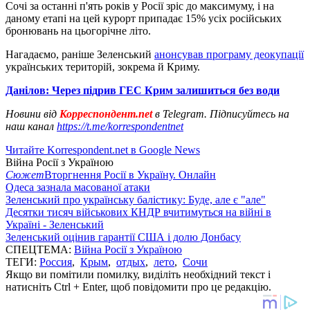
Сочі за останні п'ять років у Росії зріс до максимуму, і на
даному етапі на цей курорт припадає 15% усіх російських
бронювань на цьогорічне літо.
Нагадаємо, раніше Зеленський
анонсував програму деокупації
українських територій, зокрема й Криму.
Данілов: Через підрив ГЕС Крим залишиться без води
Новини від
Корреспондент.net
в Telegram. Підписуйтесь на
наш канал
https://t.me/korrespondentnet
Читайте Korrespondent.net в Google News
Війна Росії з Україною
Сюжет
Вторгнення Росії в Україну. Онлайн
Одеса зазнала масованої атаки
Зеленський про українську балістику: Буде, але є "але"
Десятки тисяч військових КНДР вчитимуться на війні в
Україні - Зеленський
Зеленський оцінив гарантії США і долю Донбасу
СПЕЦТЕМА:
Війна Росії з Україною
ТЕГИ:
Россия
,
Крым
,
отдых
,
лето
,
Сочи
Якщо ви помітили помилку, виділіть необхідний текст і
натисніть Ctrl + Enter, щоб повідомити про це редакцію.