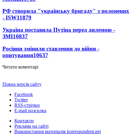
РФ створила "українську бригаду" з полонених
- ISW
11879
Україна поставила Путіна перед дилемою -
ЗМІ
10837
Росіяни змінили ставлення до війни -
опитування
10637
Читати коментарі
Повна версія сайту
Facebook
Twitter
RSS-стрічки
E-mail розсилка
Контакти
Реклама на сайті
Використання матеріалів korrespondent.net