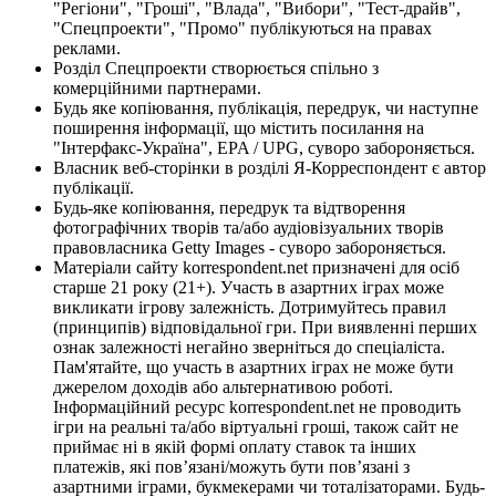
"Регіони", "Гроші", "Влада", "Вибори", "Тест-драйв",
"Спецпроекти", "Промо" публікуються на правах
реклами.
Розділ Спецпроекти створюється спільно з
комерційними партнерами.
Будь яке копіювання, публікація, передрук, чи наступне
поширення інформації, що містить посилання на
"Інтерфакс-Україна", EPA / UPG, суворо забороняється.
Власник веб-сторінки в розділі Я-Корреспондент є автор
публікації.
Будь-яке копіювання, передрук та відтворення
фотографічних творів та/або аудіовізуальних творів
правовласника Getty Images - суворо забороняється.
Матеріали сайту korrespondent.net призначені для осіб
старше 21 року (21+). Участь в азартних іграх може
викликати ігрову залежність. Дотримуйтесь правил
(принципів) відповідальної гри. При виявленні перших
ознак залежності негайно зверніться до спеціаліста.
Пам'ятайте, що участь в азартних іграх не може бути
джерелом доходів або альтернативою роботі.
Інформаційний ресурс korrespondent.net не проводить
ігри на реальні та/або віртуальні гроші, також сайт не
приймає ні в якій формі оплату ставок та інших
платежів, які пов’язані/можуть бути пов’язані з
азартними іграми, букмекерами чи тоталізаторами. Будь-