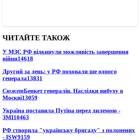
ЧИТАЙТЕ ТАКОЖ
У МЗС РФ відкинули можливість завершення
війни
14618
Другий за день: у РФ поховали ще одного
генерала
13831
Сюжет
Бенкет генералів. Наслідки вибуху в
Москві
13059
Україна поставила Путіна перед дилемою -
ЗМІ
10463
РФ створила "українську бригаду" з полонених
- ISW
9159