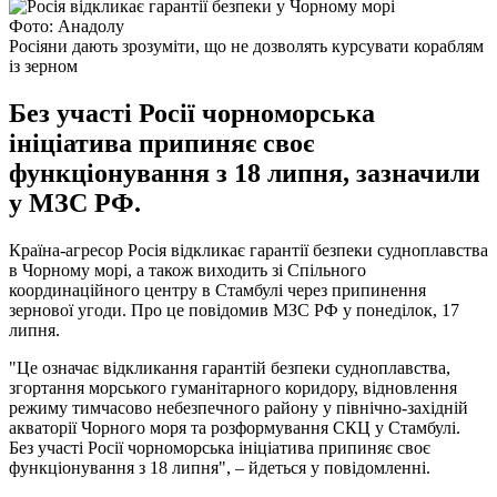
Фото: Анадолу
Росіяни дають зрозуміти, що не дозволять курсувати кораблям
із зерном
Без участі Росії чорноморська
ініціатива припиняє своє
функціонування з 18 липня, зазначили
у МЗС РФ.
Країна-агресор Росія відкликає гарантії безпеки судноплавства
в Чорному морі, а також виходить зі Спільного
координаційного центру в Стамбулі через припинення
зернової угоди. Про це повідомив МЗС РФ у понеділок, 17
липня.
"Це означає відкликання гарантій безпеки судноплавства,
згортання морського гуманітарного коридору, відновлення
режиму тимчасово небезпечного району у північно-західній
акваторії Чорного моря та розформування СКЦ у Стамбулі.
Без участі Росії чорноморська ініціатива припиняє своє
функціонування з 18 липня", – йдеться у повідомленні.