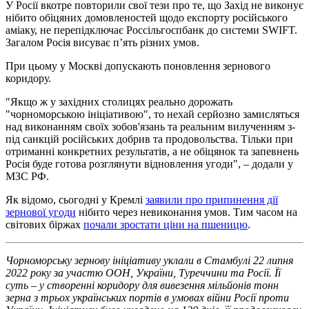
У Росії вкотре повторили свої тези про те, що Захід не виконує
нібито обіцяних домовленостей щодо експорту російського
аміаку, не перепідключає Россільгоспбанк до системи SWIFT.
Загалом Росія висуває п’ять різних умов.
При цьому у Москві допускають поновлення зернового
коридору.
"Якщо ж у західних столицях реально дорожать
"чорноморською ініціативою", то нехай серйозно замисляться
над виконанням своїх зобов'язань та реальним вилученням з-
під санкцій російських добрив та продовольства. Тільки при
отриманні конкретних результатів, а не обіцянок та запевнень
Росія буде готова розглянути відновлення угоди", – додали у
МЗС РФ.
Як відомо, сьогодні у Кремлі
заявили про припинення дії
зернової угоди
нібито через невиконання умов. Тим часом на
світових біржах
почали зростати ціни на пшеницю
.
Чорноморську зернову ініціативу уклали в Стамбулі 22 липня
2022 року за участю ООН, України, Туреччини та Росії. Її
суть – у створенні коридору для вивезення мільйонів тонн
зерна з трьох українських портів в умовах війни Росії проти