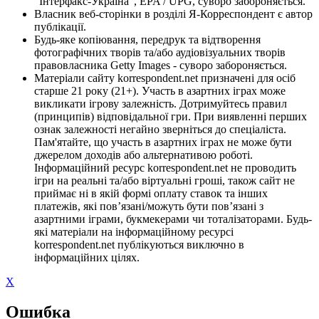
"Інтерфакс-Україна", EPA / UPG, суворо забороняється.
Власник веб-сторінки в розділі Я-Корреспондент є автор
публікації.
Будь-яке копіювання, передрук та відтворення
фотографічних творів та/або аудіовізуальних творів
правовласника Getty Images - суворо забороняється.
Матеріали сайту korrespondent.net призначені для осіб
старше 21 року (21+). Участь в азартних іграх може
викликати ігрову залежність. Дотримуйтесь правил
(принципів) відповідальної гри. При виявленні перших
ознак залежності негайно зверніться до спеціаліста.
Пам'ятайте, що участь в азартних іграх не може бути
джерелом доходів або альтернативою роботі.
Інформаційний ресурс korrespondent.net не проводить
ігри на реальні та/або віртуальні гроші, також сайт не
приймає ні в якій формі оплату ставок та інших
платежів, які пов’язані/можуть бути пов’язані з
азартними іграми, букмекерами чи тоталізаторами. Будь-
які матеріали на інформаційному ресурсі
korrespondent.net публікуються виключно в
інформаційних цілях.
X
Ошибка