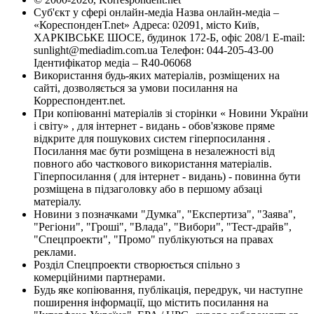
Суб'єкт у сфері онлайн-медіа Назва онлайн-медіа –
«КореспонденТ.net» Адреса: 02091, місто Київ,
ХАРКІВСЬКЕ ШОСЕ, будинок 172-Б, офіс 208/1 E-mail:
sunlight@mediadim.com.ua
Телефон: 044-205-43-00
Ідентифікатор медіа – R40-06068
Використання будь-яких матеріалів, розміщених на
сайті, дозволяється за умови посилання на
Корреспондент.net.
При копіюванні матеріалів зі сторінки « Новини України
і світу» , для інтернет - видань - обов'язкове пряме
відкрите для пошукових систем гіперпосилання .
Посилання має бути розміщена в незалежності від
повного або часткового використання матеріалів.
Гіперпосилання ( для інтернет - видань) - повинна бути
розміщена в підзаголовку або в першому абзаці
матеріалу.
Новини з позначками "Думка", "Експертиза", "Заява",
"Регіони", "Гроші", "Влада", "Вибори", "Тест-драйв",
"Спецпроекти", "Промо" публікуються на правах
реклами.
Розділ Спецпроекти створюється спільно з
комерційними партнерами.
Будь яке копіювання, публікація, передрук, чи наступне
поширення інформації, що містить посилання на