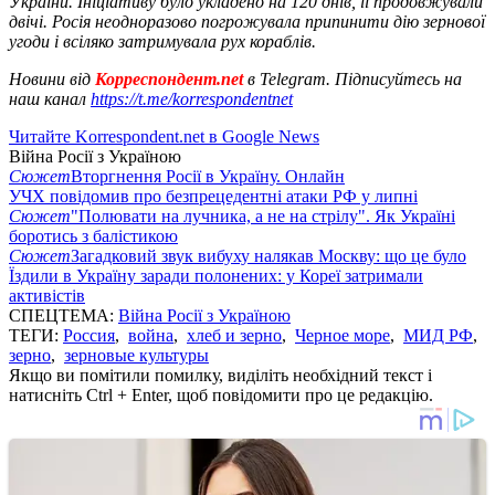
України. Ініціативу було укладено на 120 днів, її продовжували
двічі. Росія неодноразово погрожувала припинити дію зернової
угоди і всіляко затримувала рух кораблів.
Новини від
Корреспондент.net
в Telegram. Підписуйтесь на
наш канал
https://t.me/korrespondentnet
Читайте Korrespondent.net в Google News
Війна Росії з Україною
Сюжет
Вторгнення Росії в Україну. Онлайн
УЧХ повідомив про безпрецедентні атаки РФ у липні
Сюжет
"Полювати на лучника, а не на стрілу". Як Україні
боротись з балістикою
Сюжет
Загадковий звук вибуху налякав Москву: що це було
Їздили в Україну заради полонених: у Кореї затримали
активістів
СПЕЦТЕМА:
Війна Росії з Україною
ТЕГИ:
Россия
,
война
,
хлеб и зерно
,
Черное море
,
МИД РФ
,
зерно
,
зерновые культуры
Якщо ви помітили помилку, виділіть необхідний текст і
натисніть Ctrl + Enter, щоб повідомити про це редакцію.