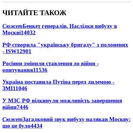
ЧИТАЙТЕ ТАКОЖ
Сюжет
Бенкет генералів. Наслідки вибуху в
Москві
14032
РФ створила "українську бригаду" з полонених
- ISW
12901
Росіяни змінили ставлення до війни -
опитування
11536
Україна поставила Путіна перед дилемою -
ЗМІ
11046
У МЗС РФ відкинули можливість завершення
війни
7446
Сюжет
Загадковий звук вибуху налякав Москву:
що це було
4434