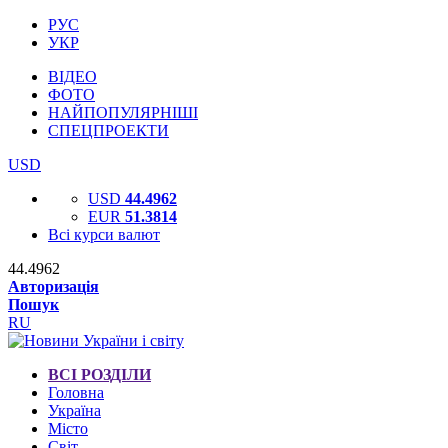
РУС
УКР
ВІДЕО
ФОТО
НАЙПОПУЛЯРНІШІ
СПЕЦПРОЕКТИ
USD
USD
44.4962
EUR
51.3814
Всі курси валют
44.4962
Авторизація
Пошук
RU
ВСІ РОЗДІЛИ
Головна
Україна
Місто
Світ