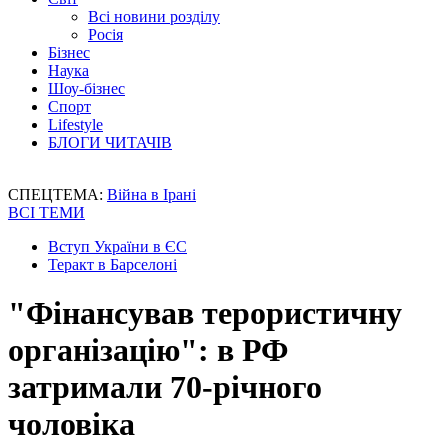
Всі новини розділу
Росія
Бізнес
Наука
Шоу-бізнес
Спорт
Lifestyle
БЛОГИ ЧИТАЧІВ
СПЕЦТЕМА:
Війна в Ірані
ВСІ ТЕМИ
Вступ України в ЄС
Теракт в Барселоні
"Фінансував терористичну
організацію": в РФ
затримали 70-річного
чоловіка