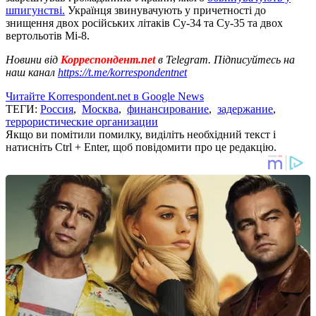
шпигунстві.
Українця звинувачують у причетності до
знищення двох російських літаків Су-34 та Су-35 та двох
вертольотів Мі-8.
Новини від
Корреспондент.net
в Telegram. Підписуйтесь на
наш канал
https://t.me/korrespondentnet
Читайте Korrespondent.net в Google News
ТЕГИ:
Россия
,
Москва
,
финансирование
,
задержание
,
террористические организации
Якщо ви помітили помилку, виділіть необхідний текст і
натисніть Ctrl + Enter, щоб повідомити про це редакцію.