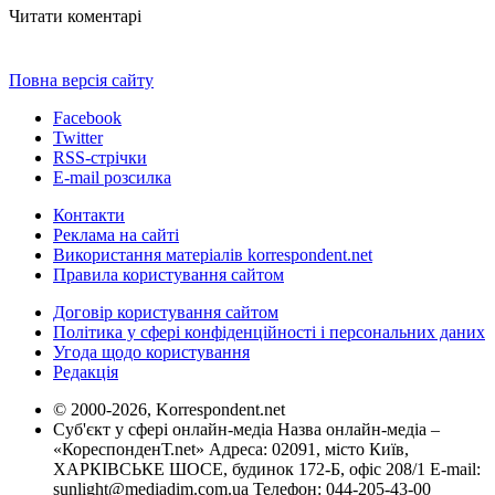
Читати коментарі
Повна версія сайту
Facebook
Twitter
RSS-стрічки
E-mail розсилка
Контакти
Реклама на сайті
Використання матеріалів korrespondent.net
Правила користування сайтом
Договір користування сайтом
Політика у сфері конфіденційності і персональних даних
Угода щодо користування
Редакція
© 2000-2026, Korrespondent.net
Суб'єкт у сфері онлайн-медіа Назва онлайн-медіа –
«КореспонденТ.net» Адреса: 02091, місто Київ,
ХАРКІВСЬКЕ ШОСЕ, будинок 172-Б, офіс 208/1 E-mail:
sunlight@mediadim.com.ua
Телефон: 044-205-43-00