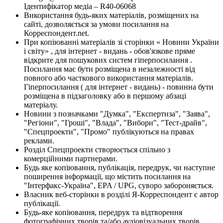
Ідентифікатор медіа – R40-06068
Використання будь-яких матеріалів, розміщених на
сайті, дозволяється за умови посилання на
Корреспондент.net.
При копіюванні матеріалів зі сторінки « Новини України
і світу» , для інтернет - видань - обов'язкове пряме
відкрите для пошукових систем гіперпосилання .
Посилання має бути розміщена в незалежності від
повного або часткового використання матеріалів.
Гіперпосилання ( для інтернет - видань) - повинна бути
розміщена в підзаголовку або в першому абзаці
матеріалу.
Новини з позначками "Думка", "Експертиза", "Заява",
"Регіони", "Гроші", "Влада", "Вибори", "Тест-драйв",
"Спецпроекти", "Промо" публікуються на правах
реклами.
Розділ Спецпроекти створюється спільно з
комерційними партнерами.
Будь яке копіювання, публікація, передрук, чи наступне
поширення інформації, що містить посилання на
"Інтерфакс-Україна", EPA / UPG, суворо забороняється.
Власник веб-сторінки в розділі Я-Корреспондент є автор
публікації.
Будь-яке копіювання, передрук та відтворення
фотографічних творів та/або аудіовізуальних творів