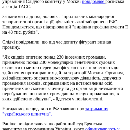
управління Слідчого комітету у Москві
повідомляє
російська
агенція ТАСС.
За даними слідства, чоловік - "прихильник міжнародної
терористичної організації, діяльність якої заборонена РФ".
Повідомляється, що підозрюваний "вирішив профінансувати її
на 48 тис. рублів".
Слідчі повідомили, що під час допиту фігурант визнав
провину.
"Як свідків опитано понад 230 іноземних громадян,
призначено понад 230 молекулярно-генетичних судових
експертиз з метою перевірки фігурантів на причетність до
здійснення протиправних дій на території Москви. Органам,
які здійснюють оперативно-розшукову діяльність, доручено
проведення заходів, спрямованих на встановлення осіб,
причетних до скоєння злочину та до організації незаконного
перебування іноземних громадян на місцях проживання, в
яких здійснено обшуки", - йдеться у повідомленні.
Нагадаємо, нещодавно в РФ заявили про
затримання
"українського шпигуна".
Раніше повідомлялося, що районний суд Брянська
заарештував громадянина України, якого
обвинувачують у