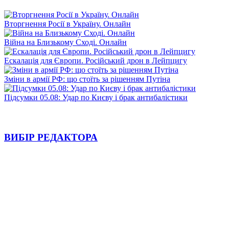
Вторгнення Росії в Україну. Онлайн
Війна на Близькому Сході. Онлайн
Ескалація для Європи. Російський дрон в Лейпцигу
Зміни в армії РФ: що стоїть за рішенням Путіна
Підсумки 05.08: Удар по Києву і брак антибалістики
ВИБІР РЕДАКТОРА