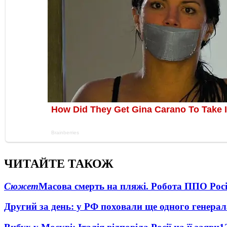
ЧИТАЙТЕ ТАКОЖ
Сюжет
Масова смерть на пляжі. Робота ППО Росі
Другий за день: у РФ поховали ще одного генерал