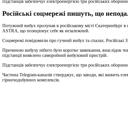
Підстанція забезпечує електроенергією три російських оборонн
Російські соцмережі пишуть, що неподал
Потужний вибух пролунав в російському місті Єкатеринбург в н
ASTRA, що позиціонує себе як незалежний.
Соцмережі повідомили про гучний вибух та спалах. Російські З
Причиною вибуху нібито було коротке замикання, внаслідок чо
підстанції виявлено саморобний вибуховий пристрій.
Підстанція забезпечує електроенергією три російських оборонн
Частина Telegram-каналів стверджує, що заводи, які живить ел
гірничодобувних комплексів.