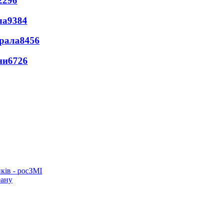
2296
ла
9384
ерала
8456
ни
6726
ків - росЗМІ
еану