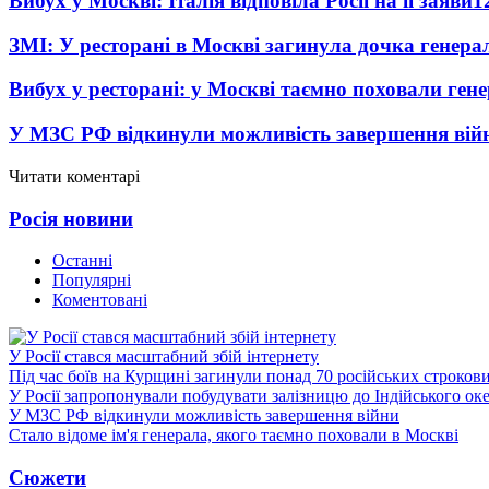
Вибух у Москві: Італія відповіла Росії на її заяви
1
ЗМІ: У ресторані в Москві загинула дочка генера
Вибух у ресторані: у Москві таємно поховали ген
У МЗС РФ відкинули можливість завершення вій
Читати коментарі
Росія новини
Останні
Популярні
Коментовані
У Росії стався масштабний збій інтернету
Під час боїв на Курщині загинули понад 70 російських строкови
У Росії запропонували побудувати залізницю до Індійського ок
У МЗС РФ відкинули можливість завершення війни
Стало відоме ім'я генерала, якого таємно поховали в Москві
Сюжети