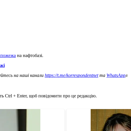
а пожежа
на нафтобазі.
ежі
уйтесь на наші канали
https://t.me/korrespondentnet
та
WhatsApp
л
ь Ctrl + Enter, щоб повідомити про це редакцію.