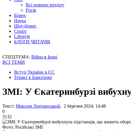
Всі новини розділу
Росія
Бізнес
Наука
Шоу-бізнес
Спорт
Lifestyle
БЛОГИ ЧИТАЧІВ
СПЕЦТЕМА:
Війна в Ірані
ВСІ ТЕМИ
Вступ України в ЄС
Теракт в Барселоні
ЗМІ: У Єкатеринбурзі вибухну
Текст:
Максим Липчанський
, 2 березня 2024, 14:48
0
3132
Фото: Російські ЗМІ