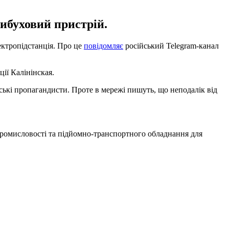
вибуховий пристрій.
ектропідстанція. Про це
повідомляє
російський Telegram-канал
ії Калінінская.
ькі пропагандисти. Проте в мережі пишуть, що неподалік від
 промисловості та підйомно-транспортного обладнання для