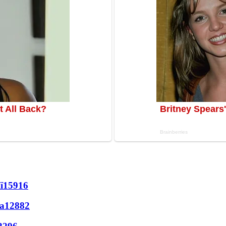
ї
15916
а
12882