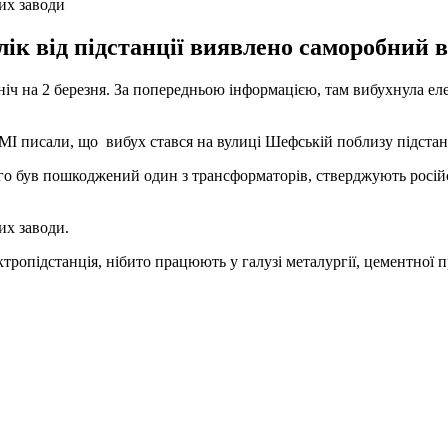
их заводи
ік від підстанції виявлено саморобний 
іч на 2 березня. За попередньою інформацією, там вибухнула ел
МІ писали, що вибух стався на вулиці Шефській поблизу підстанц
го був пошкоджений один з трансформаторів, стверджують російс
их заводи.
ектропідстанція, нібито працюють у галузі металургії, цементної