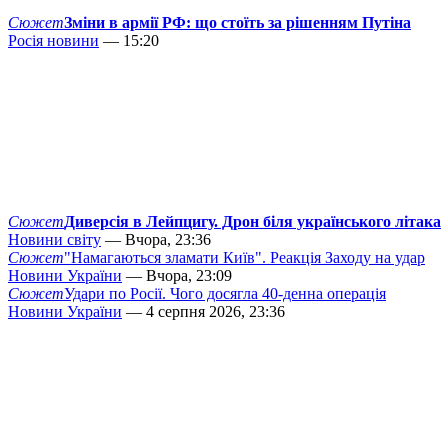
Сюжет
Зміни в армії РФ: що стоїть за рішенням Путіна
Росія новини
— 15:20
Сюжет
Диверсія в Лейпцигу. Дрон біля українського літака
Новини світу
— Вчора, 23:36
Сюжет
"Намагаються зламати Київ". Реакція Заходу на удар
Новини України
— Вчора, 23:09
Сюжет
Удари по Росії. Чого досягла 40-денна операція
Новини України
— 4 серпня 2026, 23:36