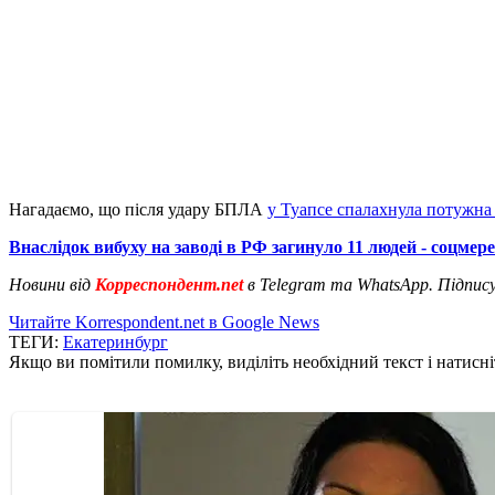
Нагадаємо, що після удару БПЛА
у Туапсе спалахнула потужн
Внаслідок вибуху на заводі в РФ загинуло 11 людей - соцмер
Новини від
Корреспондент.net
в Telegram та WhatsApp. Підпис
Читайте Korrespondent.net в Google News
ТЕГИ:
Екатеринбург
Якщо ви помітили помилку, виділіть необхідний текст і натисніт