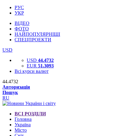
РУС
УКР
ВІДЕО
ФОТО
НАЙПОПУЛЯРНІШІ
СПЕЦПРОЕКТИ
USD
USD
44.4732
EUR
51.3093
Всі курси валют
44.4732
Авторизація
Пошук
RU
ВСІ РОЗДІЛИ
Головна
Україна
Місто
Світ