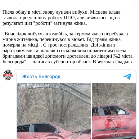
Після обіду в місті знову лунали вибухи. Місцева влада
заявила про успішну роботу ППО, але виявилось, що в
результаті цієї "роботи" загинула жінка.
"Внаслідок вибуху автомобіль, за кермом якого перебувала
мирна жителька, перекинувся в кювет. Від травм жінка
померла на місці... Є троє постраждалих. Дві жінки з
баротравмами та чоловік із осколковим пораненням плеча
бригадами швидкої допомоги доставлені до лікарні №2 міста
Бєлгорода", – написав губернатор області В’ячеслав Гладков.