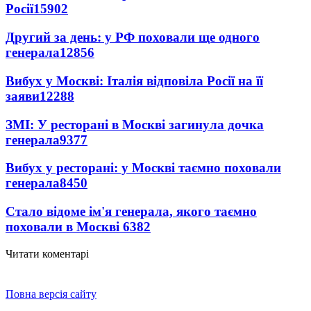
Росії
15902
Другий за день: у РФ поховали ще одного
генерала
12856
Вибух у Москві: Італія відповіла Росії на її
заяви
12288
ЗМІ: У ресторані в Москві загинула дочка
генерала
9377
Вибух у ресторані: у Москві таємно поховали
генерала
8450
Стало відоме ім'я генерала, якого таємно
поховали в Москві
6382
Читати коментарі
Повна версія сайту