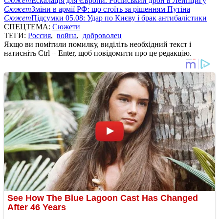
Сюжет
Ескалація для Європи. Російський дрон в Лейпцигу
Сюжет
Зміни в армії РФ: що стоїть за рішенням Путіна
Сюжет
Підсумки 05.08: Удар по Києву і брак антибалістики
СПЕЦТЕМА:
Сюжети
ТЕГИ:
Россия
,
война
,
доброволец
Якщо ви помітили помилку, виділіть необхідний текст і
натисніть Ctrl + Enter, щоб повідомити про це редакцію.