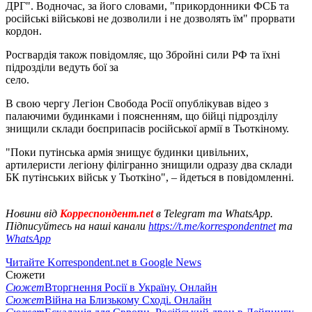
ДРГ". Водночас, за його словами, "прикордонники ФСБ та
російські військові не дозволили і не дозволять їм" прорвати
кордон.
Росгвардія також повідомляє, що Збройні сили РФ та їхні
підрозділи ведуть бої за
село.
В свою чергу Легіон Свобода Росії опублікував відео з
палаючими будинками і поясненням, що бійці підрозділу
знищили склади боєприпасів російської армії в Тьоткіному.
"Поки путінська армія знищує будинки цивільних,
артилеристи легіону філігранно знищили одразу два склади
БК путінських військ у Тьоткіно", – йдеться в повідомленні.
Новини від
Корреспондент.net
в Telegram та WhatsApp.
Підписуйтесь на наші канали
https://t.me/korrespondentnet
та
WhatsApp
Читайте Korrespondent.net в Google News
Сюжети
Сюжет
Вторгнення Росії в Україну. Онлайн
Сюжет
Війна на Близькому Сході. Онлайн