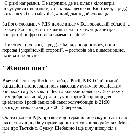
"Є різні напрямки. Є напрямки, де на кілька кілометрів
посунулися підрозділи, є на кілька десятків. Він (рейд, – ред.)
готувався кілька місяців", – повідомив доброволець.
За його словами, у РДК немає втрат у Бєлгородській області, а
"з боку Росії втрати є і в живій силі, і в техніці, але про
конкретні цифри говоритимемо пізніше".
"Полонені (росіяни, – ред.) є, їм надано допомогу, вони
передані українській стороні", – розповів він, відмовившись
називати їх число.
"Живий щит"
Ввечері в четвер Легіон Свобода Росії, РДК і Сибірський
батальйон анонсували нову масовану атаку по російським
військовим у Курській і Бєлгородській областях. У зв'язку з
чим добровольці відкрили гуманітарний коридор для
цивільних і російських військовослужбовців із 21:00
сьогоднішнього дня до 7:00 15 березня.
Окрім цього в РДК призвали до термінової евакуації жителів
населених пунктів у прикордонних з Україною районах. Мова
йде про Тьоткіно, Суджу, Шебекіно і ще цілу низку сіл в