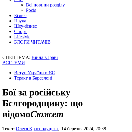
Всі новини розділу
Росія
Бізнес
Наука
Шоу-бізнес
Спорт
Lifestyle
БЛОГИ ЧИТАЧІВ
СПЕЦТЕМА:
Війна в Ірані
ВСІ ТЕМИ
Вступ України в ЄС
Теракт в Барселоні
Бої за російську
Бєлгородщину: що
відомо
Сюжет
Текст:
Олеся Краснолуцька
, 14 березня 2024, 20:38