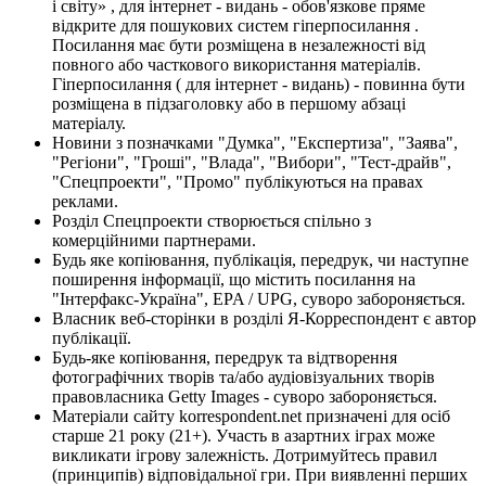
і світу» , для інтернет - видань - обов'язкове пряме
відкрите для пошукових систем гіперпосилання .
Посилання має бути розміщена в незалежності від
повного або часткового використання матеріалів.
Гіперпосилання ( для інтернет - видань) - повинна бути
розміщена в підзаголовку або в першому абзаці
матеріалу.
Новини з позначками "Думка", "Експертиза", "Заява",
"Регіони", "Гроші", "Влада", "Вибори", "Тест-драйв",
"Спецпроекти", "Промо" публікуються на правах
реклами.
Розділ Спецпроекти створюється спільно з
комерційними партнерами.
Будь яке копіювання, публікація, передрук, чи наступне
поширення інформації, що містить посилання на
"Інтерфакс-Україна", EPA / UPG, суворо забороняється.
Власник веб-сторінки в розділі Я-Корреспондент є автор
публікації.
Будь-яке копіювання, передрук та відтворення
фотографічних творів та/або аудіовізуальних творів
правовласника Getty Images - суворо забороняється.
Матеріали сайту korrespondent.net призначені для осіб
старше 21 року (21+). Участь в азартних іграх може
викликати ігрову залежність. Дотримуйтесь правил
(принципів) відповідальної гри. При виявленні перших