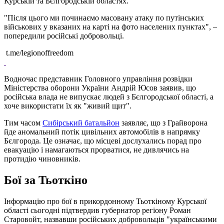
Курській та Бєлгородській областях.
"Після цього ми починаємо масовану атаку по путінських
військових у вказаних на карті на фото населених пунктах", –
попередили російські добровольці.
t.me/legionoffreedom
Водночас представник Головного управління розвідки
Міністерства оборони України Андрій Юсов заявив, що
російська влада не випускає людей з Бєлгородської області, а
хоче використати їх як "живий щит".
Тим часом
Сибірський батальйон
заявляє, що з Грайворона
йде аномальний потік цивільних автомобілів в напрямку
Бєлгорода. Це означає, що місцеві дослухались порад про
евакуацію і намагаються прорватися, не дивлячись на
протидію чиновників.
Бої за Тьоткіно
Інформацію про бої в прикордонному Тьоткіному Курської
області сьогодні підтвердив губернатор регіону Роман
Старовойт, назвавши російських добровольців "українськими