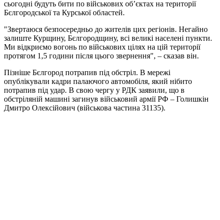
сьогодні будуть бити по військових об’єктах на території
Бєлгородської та Курської областей.
"Звертаюся безпосередньо до жителів цих регіонів. Негайно
залиште Курщину, Бєлгородщину, всі великі населені пункти.
Ми відкриємо вогонь по військових цілях на цій території
протягом 1,5 години після цього звернення", – сказав він.
Пізніше Бєлгород потрапив під обстріл. В мережі
опублікували кадри палаючого автомобіля, який нібито
потрапив під удар. В свою чергу у РДК заявили, що в
обстріляній машині загинув військовий армії РФ – Голишкін
Дмитро Олексійович (військова частина 31135).