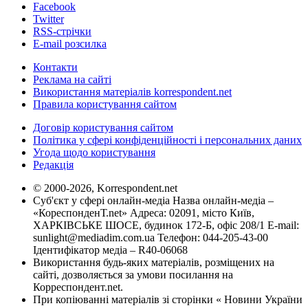
Facebook
Twitter
RSS-стрічки
E-mail розсилка
Контакти
Реклама на сайті
Використання матеріалів korrespondent.net
Правила користування сайтом
Договір користування сайтом
Політика у сфері конфіденційності і персональних даних
Угода щодо користування
Редакція
© 2000-2026, Korrespondent.net
Суб'єкт у сфері онлайн-медіа Назва онлайн-медіа –
«КореспонденТ.net» Адреса: 02091, місто Київ,
ХАРКІВСЬКЕ ШОСЕ, будинок 172-Б, офіс 208/1 E-mail:
sunlight@mediadim.com.ua
Телефон: 044-205-43-00
Ідентифікатор медіа – R40-06068
Використання будь-яких матеріалів, розміщених на
сайті, дозволяється за умови посилання на
Корреспондент.net.
При копіюванні матеріалів зі сторінки « Новини України