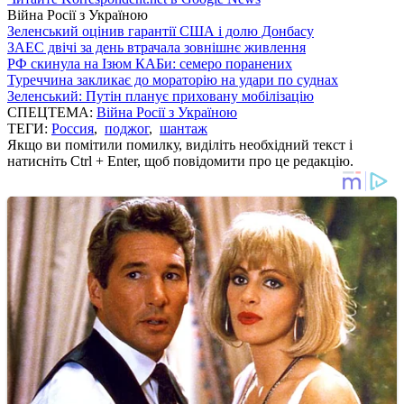
Війна Росії з Україною
Зеленський оцінив гарантії США і долю Донбасу
ЗАЕС двічі за день втрачала зовнішнє живлення
РФ скинула на Ізюм КАБи: семеро поранених
Туреччина закликає до мораторію на удари по суднах
Зеленський: Путін планує приховану мобілізацію
СПЕЦТЕМА:
Війна Росії з Україною
ТЕГИ:
Россия
,
поджог
,
шантаж
Якщо ви помітили помилку, виділіть необхідний текст і
натисніть Ctrl + Enter, щоб повідомити про це редакцію.