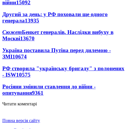
війни
15092
Другий за день: у РФ поховали ще одного
генерала
13935
Сюжет
Бенкет генералів. Наслідки вибуху в
Москві
13670
Україна поставила Путіна перед дилемою -
ЗМІ
10674
РФ створила "українську бригаду" з полонених
- ISW
10575
Росіяни змінили ставлення до війни -
опитування
9361
Читати коментарі
Повна версія сайту