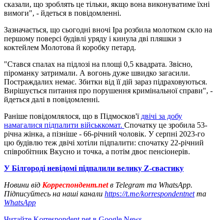
сказали, що зроблять це тільки, якщо вона виконуватиме їхні
вимоги", - йдеться в повідомленні.
Зазначається, що сьогодні вночі Іра розбила молотком скло на
першому поверсі будівлі уряду і кинула дві пляшки з
коктейлем Молотова й коробку петард.
"Стався спалах на підлозі на площі 0,5 квадрата. Звісно,
піроманку затримали. А вогонь дуже швидко загасили.
Постраждалих немає. Збитки від її дій зараз підраховуються.
Вирішується питання про порушення кримінальної справи", -
йдеться далі в повідомленні.
Раніше повідомлялося, що в Підмосков'ї
двічі за добу
намагалися підпалити військкомат.
Спочатку це зробила 53-
річна жінка, а пізніше - 66-річний чоловік. У серпні 2023-го
цю будівлю теж двічі хотіли підпалити: спочатку 22-річний
співробітник Вкусно и точка, а потім двоє пенсіонерів.
У Білгороді невідомі підпалили велику Z-свастику
Новини від
Корреспондент.net
в Telegram та WhatsApp.
Підписуйтесь на наші канали
https://t.me/korrespondentnet
та
WhatsApp
Читайте Korrespondent.net в Google News