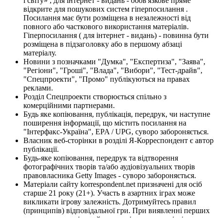
і світу» , для інтернет - видань - обов'язкове пряме
відкрите для пошукових систем гіперпосилання .
Посилання має бути розміщена в незалежності від
повного або часткового використання матеріалів.
Гіперпосилання ( для інтернет - видань) - повинна бути
розміщена в підзаголовку або в першому абзаці
матеріалу.
Новини з позначками "Думка", "Експертиза", "Заява",
"Регіони", "Гроші", "Влада", "Вибори", "Тест-драйв",
"Спецпроекти", "Промо" публікуються на правах
реклами.
Розділ Спецпроекти створюється спільно з
комерційними партнерами.
Будь яке копіювання, публікація, передрук, чи наступне
поширення інформації, що містить посилання на
"Інтерфакс-Україна", EPA / UPG, суворо забороняється.
Власник веб-сторінки в розділі Я-Корреспондент є автор
публікації.
Будь-яке копіювання, передрук та відтворення
фотографічних творів та/або аудіовізуальних творів
правовласника Getty Images - суворо забороняється.
Матеріали сайту korrespondent.net призначені для осіб
старше 21 року (21+). Участь в азартних іграх може
викликати ігрову залежність. Дотримуйтесь правил
(принципів) відповідальної гри. При виявленні перших