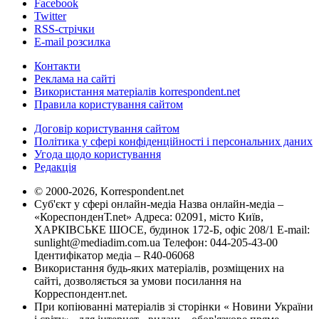
Facebook
Twitter
RSS-стрічки
E-mail розсилка
Контакти
Реклама на сайті
Використання матеріалів korrespondent.net
Правила користування сайтом
Договір користування сайтом
Політика у сфері конфіденційності і персональних даних
Угода щодо користування
Редакція
© 2000-2026, Korrespondent.net
Суб'єкт у сфері онлайн-медіа Назва онлайн-медіа –
«КореспонденТ.net» Адреса: 02091, місто Київ,
ХАРКІВСЬКЕ ШОСЕ, будинок 172-Б, офіс 208/1 E-mail:
sunlight@mediadim.com.ua
Телефон: 044-205-43-00
Ідентифікатор медіа – R40-06068
Використання будь-яких матеріалів, розміщених на
сайті, дозволяється за умови посилання на
Корреспондент.net.
При копіюванні матеріалів зі сторінки « Новини України