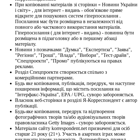
При копіюванні матеріалів зі сторінки « Новини України
і світу» , для інтернет - видань - обов'язкове пряме
відкрите для пошукових систем гіперпосилання .
Посилання має бути розміщена в незалежності від
повного або часткового використання матеріалів.
Гіперпосилання ( для інтернет - видань) - повинна бути
розміщена в підзаголовку або в першому абзаці
матеріалу.
Новини з позначками "Думка", "Експертиза", "Заява",
"Регіони", "Гроші", "Влада", "Вибори", "Тест-драйв",
"Спецпроекти", "Промо" публікуються на правах
реклами.
Розділ Спецпроекти створюється спільно з
комерційними партнерами.
Будь яке копіювання, публікація, передрук, чи наступне
поширення інформації, що містить посилання на
"Інтерфакс-Україна", EPA / UPG, суворо забороняється.
Власник веб-сторінки в розділі Я-Корреспондент є автор
публікації.
Будь-яке копіювання, передрук та відтворення
фотографічних творів та/або аудіовізуальних творів
правовласника Getty Images - суворо забороняється.
Матеріали сайту korrespondent.net призначені для осіб
старше 21 року (21+). Участь в азартних іграх може
викликати ігрову залежність. Дотримуйтесь правил