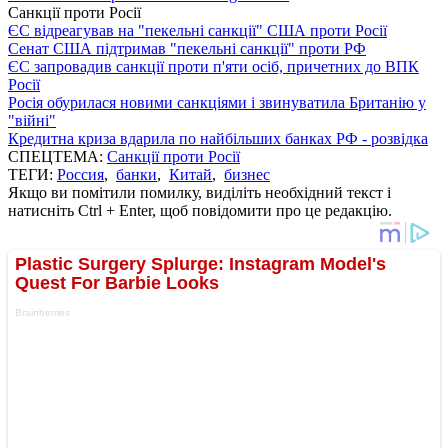
Санкції проти Росії
ЄС відреагував на "пекельні санкції" США проти Росії
Сенат США підтримав "пекельні санкції" проти РФ
ЄС запровадив санкції проти п'яти осіб, причетних до ВПК
Росії
Росія обурилася новими санкціями і звинуватила Британію у
"війні"
Кредитна криза вдарила по найбільших банках РФ - розвідка
СПЕЦТЕМА:
Санкції проти Росії
ТЕГИ:
Россия
,
банки
,
Китай
,
бизнес
Якщо ви помітили помилку, виділіть необхідний текст і
натисніть Ctrl + Enter, щоб повідомити про це редакцію.