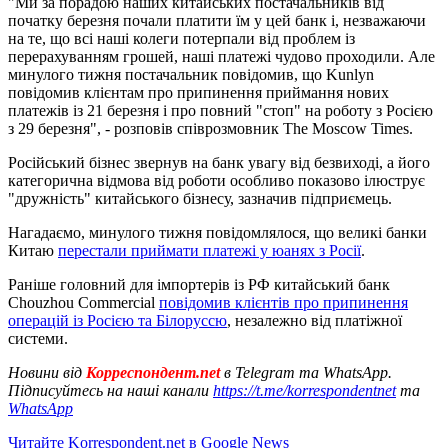
"Ми за порадою наших китайських постачальників від
початку березня почали платити їм у цей банк і, незважаючи
на те, що всі наші колеги потерпали від проблем із
перерахуванням грошей, наші платежі чудово проходили. Але
минулого тижня постачальник повідомив, що Kunlyn
повідомив клієнтам про припинення приймання нових
платежів із 21 березня і про повний "стоп" на роботу з Росією
з 29 березня", - розповів співрозмовник The Moscow Times.
Російський бізнес звернув на банк увагу від безвиході, а його
категорична відмова від роботи особливо показово ілюструє
"дружність" китайського бізнесу, зазначив підприємець.
Нагадаємо, минулого тижня повідомлялося, що великі банки
Китаю
перестали приймати платежі у юанях з Росії
.
Раніше головний для імпортерів із РФ китайський банк
Chouzhou Commercial
повідомив клієнтів про припинення
операцій із Росією та Білоруссю
, незалежно від платіжної
системи.
Новини від
Корреспондент.net
в Telegram та WhatsApp.
Підписуйтесь на наші канали
https://t.me/korrespondentnet
та
WhatsApp
Читайте Korrespondent.net в Google News