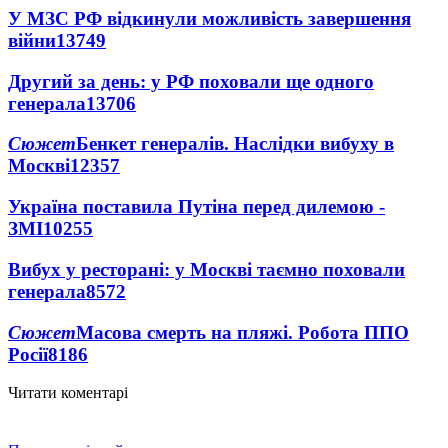
У МЗС РФ відкинули можливість завершення
війни
13749
Другий за день: у РФ поховали ще одного
генерала
13706
Сюжет
Бенкет генералів. Наслідки вибуху в
Москві
12357
Україна поставила Путіна перед дилемою -
ЗМІ
10255
Вибух у ресторані: у Москві таємно поховали
генерала
8572
Сюжет
Масова смерть на пляжі. Робота ППО
Росії
8186
Читати коментарі