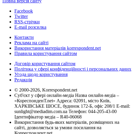
Повна версія сайту
Facebook
Twitter
RSS-стрічки
E-mail розсилка
Контакти
Реклама на сайті
Використання матеріалів korrespondent.net
Правила користування сайтом
Договір користування сайтом
Політика у сфері конфіденційності і персональних даних
Угода щодо користування
Редакція
© 2000-2026, Korrespondent.net
Суб'єкт у сфері онлайн-медіа Назва онлайн-медіа –
«КореспонденТ.net» Адреса: 02091, місто Київ,
ХАРКІВСЬКЕ ШОСЕ, будинок 172-Б, офіс 208/1 E-mail:
sunlight@mediadim.com.ua
Телефон: 044-205-43-00
Ідентифікатор медіа – R40-06068
Використання будь-яких матеріалів, розміщених на
сайті, дозволяється за умови посилання на
Корреспондент.net.