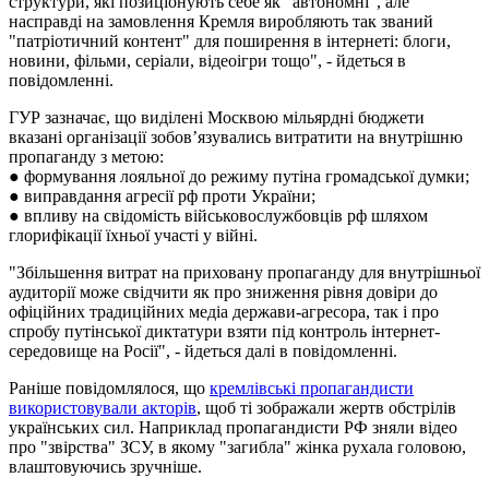
структури, які позиціонують себе як "автономні", але
насправді на замовлення Кремля виробляють так званий
"патріотичний контент" для поширення в інтернеті: блоги,
новини, фільми, серіали, відеоігри тощо", - йдеться в
повідомленні.
ГУР зазначає, що виділені Москвою мільярдні бюджети
вказані організації зобов’язувались витратити на внутрішню
пропаганду з метою:
● формування лояльної до режиму путіна громадської думки;
● виправдання агресії рф проти України;
● впливу на свідомість військовослужбовців рф шляхом
глорифікації їхньої участі у війні.
"Збільшення витрат на приховану пропаганду для внутрішньої
аудиторії може свідчити як про зниження рівня довіри до
офіційних традиційних медіа держави-агресора, так і про
спробу путінської диктатури взяти під контроль інтернет-
середовище на Росії", - йдеться далі в повідомленні.
Раніше повідомлялося, що
кремлівські пропагандисти
використовували акторів
, щоб ті зображали жертв обстрілів
українських сил. Наприклад пропагандисти РФ зняли відео
про "звірства" ЗСУ, в якому "загибла" жінка рухала головою,
влаштовуючись зручніше.