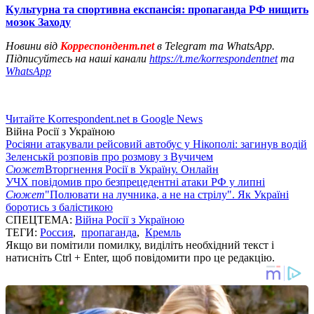
Культурна та спортивна експансія: пропаганда РФ нищить
мозок Заходу
Новини від
Корреспондент.net
в Telegram та WhatsApp.
Підписуйтесь на наші канали
https://t.me/korrespondentnet
та
WhatsApp
Читайте Korrespondent.net в Google News
Війна Росії з Україною
Росіяни атакували рейсовий автобус у Нікополі: загинув водій
Зеленськй розповів про розмову з Вучичем
Сюжет
Вторгнення Росії в Україну. Онлайн
УЧХ повідомив про безпрецедентні атаки РФ у липні
Сюжет
"Полювати на лучника, а не на стрілу". Як Україні
боротись з балістикою
СПЕЦТЕМА:
Війна Росії з Україною
ТЕГИ:
Россия
,
пропаганда
,
Кремль
Якщо ви помітили помилку, виділіть необхідний текст і
натисніть Ctrl + Enter, щоб повідомити про це редакцію.