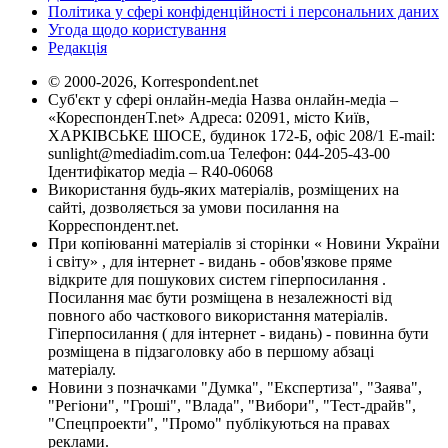
Політика у сфері конфіденційності і персональних даних
Угода щодо користування
Редакція
© 2000-2026, Korrespondent.net
Суб'єкт у сфері онлайн-медіа Назва онлайн-медіа –
«КореспонденТ.net» Адреса: 02091, місто Київ,
ХАРКІВСЬКЕ ШОСЕ, будинок 172-Б, офіс 208/1 E-mail:
sunlight@mediadim.com.ua
Телефон: 044-205-43-00
Ідентифікатор медіа – R40-06068
Використання будь-яких матеріалів, розміщених на
сайті, дозволяється за умови посилання на
Корреспондент.net.
При копіюванні матеріалів зі сторінки « Новини України
і світу» , для інтернет - видань - обов'язкове пряме
відкрите для пошукових систем гіперпосилання .
Посилання має бути розміщена в незалежності від
повного або часткового використання матеріалів.
Гіперпосилання ( для інтернет - видань) - повинна бути
розміщена в підзаголовку або в першому абзаці
матеріалу.
Новини з позначками "Думка", "Експертиза", "Заява",
"Регіони", "Гроші", "Влада", "Вибори", "Тест-драйв",
"Спецпроекти", "Промо" публікуються на правах
реклами.