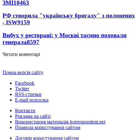
ЗМІ
10463
РФ створила "українську бригаду" з полонених
- ISW
9159
Вибух у ресторані: у Москві таємно поховали
генерала
8597
Читати коментарі
Повна версія сайту
Facebook
Twitter
RSS-стрічки
E-mail розсилка
Контакти
Реклама на сайті
Використання матеріалів korrespondent.net
Правила користування сайтом
Договір користування сайтом