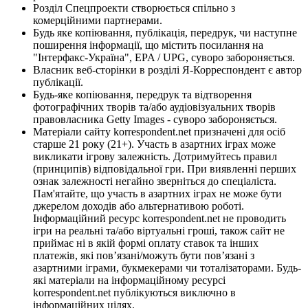
Розділ Спецпроекти створюється спільно з
комерційними партнерами.
Будь яке копіювання, публікація, передрук, чи наступне
поширення інформації, що містить посилання на
"Інтерфакс-Україна", EPA / UPG, суворо забороняється.
Власник веб-сторінки в розділі Я-Корреспондент є автор
публікації.
Будь-яке копіювання, передрук та відтворення
фотографічних творів та/або аудіовізуальних творів
правовласника Getty Images - суворо забороняється.
Матеріали сайту korrespondent.net призначені для осіб
старше 21 року (21+). Участь в азартних іграх може
викликати ігрову залежність. Дотримуйтесь правил
(принципів) відповідальної гри. При виявленні перших
ознак залежності негайно зверніться до спеціаліста.
Пам'ятайте, що участь в азартних іграх не може бути
джерелом доходів або альтернативою роботі.
Інформаційний ресурс korrespondent.net не проводить
ігри на реальні та/або віртуальні гроші, також сайт не
приймає ні в якій формі оплату ставок та інших
платежів, які пов’язані/можуть бути пов’язані з
азартними іграми, букмекерами чи тоталізаторами. Будь-
які матеріали на інформаційному ресурсі
korrespondent.net публікуються виключно в
інформаційних цілях.