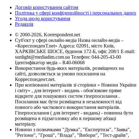
Договір користування сайтом
Політика у сфері конфіденційності і персональних даних
Угода щодо користування
Редакція
© 2000-2026, Korrespondent.net
Суб'єкт у сфері онлайн-медіа Назва онлайн-медіа –
«КореспонденТ.net» Адреса: 02091, місто Київ,
ХАРКІВСЬКЕ ШОСЕ, будинок 172-Б, офіс 208/1 E-mail:
sunlight@mediadim.com.ua
Телефон: 044-205-43-00
Ідентифікатор медіа – R40-06068
Використання будь-яких матеріалів, розміщених на
сайті, дозволяється за умови посилання на
Корреспондент.net.
При копіюванні матеріалів зі сторінки « Новини України
і світу» , для інтернет - видань - обов'язкове пряме
відкрите для пошукових систем гіперпосилання .
Посилання має бути розміщена в незалежності від
повного або часткового використання матеріалів.
Гіперпосилання ( для інтернет - видань) - повинна бути
розміщена в підзаголовку або в першому абзаці
матеріалу.
Новини з позначками "Думка", "Експертиза", "Заява",
"Регіони", "Гроші", "Влада", "Вибори", "Тест-драйв",