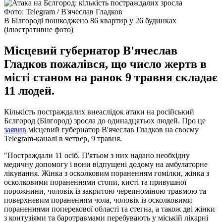
Фото: Telegram / В'ячеслав Гладков
В Білгороді пошкоджено 86 квартир у 26 будинках
(ілюстративне фото)
Місцевий губернатор В'ячеслав
Гладков пожалівся, що число жертв в
місті станом на ранок 9 травня складає
11 людей.
Кількість постраждалих внеаслідок атаки на російський
Бєлгород (Білгород) зросла до одинадцятьох людей. Про це
заявив
місцевий губернатор В'ячеслав Гладков на своєму
Telegram-каналі в четвер, 9 травня.
"Постраждали 11 осіб. П'ятьом з них надано необхідну
медичну допомогу і вони відпущені додому на амбулаторне
лікування. Жінка з осколковим пораненням гомілки, жінка з
осколковими пораненнями стопи, кисті та привушної
порожнини, чоловік із закритою черепноміною травмою та
поверхневим пораненням чола, чоловік із осколковими
пораненнями поперекової області та стегна, а також дві жінки
з контузіями та баротравмами перебувають у міській лікарні