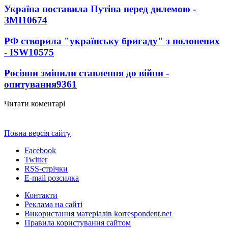
Україна поставила Путіна перед дилемою -
ЗМІ
10674
РФ створила "українську бригаду" з полонених
- ISW
10575
Росіяни змінили ставлення до війни -
опитування
9361
Читати коментарі
Повна версія сайту
Facebook
Twitter
RSS-стрічки
E-mail розсилка
Контакти
Реклама на сайті
Використання матеріалів korrespondent.net
Правила користування сайтом