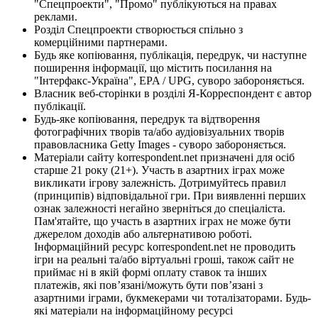
"Спецпроекти", "Промо" публікуються на правах
реклами.
Розділ Спецпроекти створюється спільно з
комерційними партнерами.
Будь яке копіювання, публікація, передрук, чи наступне
поширення інформації, що містить посилання на
"Інтерфакс-Україна", EPA / UPG, суворо забороняється.
Власник веб-сторінки в розділі Я-Корреспондент є автор
публікації.
Будь-яке копіювання, передрук та відтворення
фотографічних творів та/або аудіовізуальних творів
правовласника Getty Images - суворо забороняється.
Матеріали сайту korrespondent.net призначені для осіб
старше 21 року (21+). Участь в азартних іграх може
викликати ігрову залежність. Дотримуйтесь правил
(принципів) відповідальної гри. При виявленні перших
ознак залежності негайно зверніться до спеціаліста.
Пам'ятайте, що участь в азартних іграх не може бути
джерелом доходів або альтернативою роботі.
Інформаційний ресурс korrespondent.net не проводить
ігри на реальні та/або віртуальні гроші, також сайт не
приймає ні в якій формі оплату ставок та інших
платежів, які пов’язані/можуть бути пов’язані з
азартними іграми, букмекерами чи тоталізаторами. Будь-
які матеріали на інформаційному ресурсі