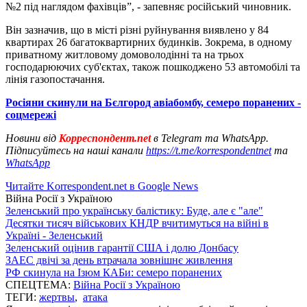
№2 під наглядом фахівців”, - запевняє російський чиновник.
Він зазначив, що в місті різні руйнування виявлено у 84
квартирах 26 багатоквартирних будинків. Зокрема, в одному
приватному житловому домоволодінні та на трьох
господарюючих суб'єктах, також пошкоджено 53 автомобілі та
лінія газопостачання.
Росіяни скинули на Бєлгород авіабомбу, семеро поранених -
соцмережі
Новини від
Корреспондент.net
в Telegram та WhatsApp.
Підписуйтесь на наші канали
https://t.me/korrespondentnet
та
WhatsApp
Читайте Korrespondent.net в Google News
Війна Росії з Україною
Зеленський про українську балістику: Буде, але є "але"
Десятки тисяч військових КНДР вчитимуться на війні в
Україні - Зеленський
Зеленський оцінив гарантії США і долю Донбасу
ЗАЕС двічі за день втрачала зовнішнє живлення
РФ скинула на Ізюм КАБи: семеро поранених
СПЕЦТЕМА:
Війна Росії з Україною
ТЕГИ:
жертвы
,
атака