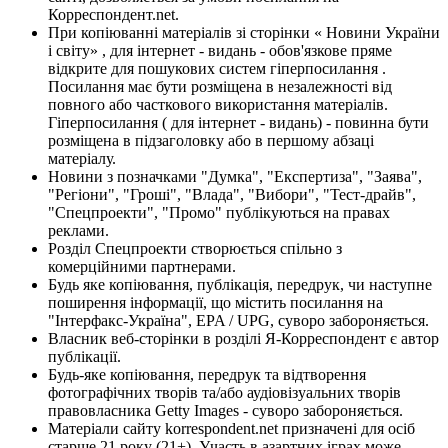
Корреспондент.net.
При копіюванні матеріалів зі сторінки « Новини України
і світу» , для інтернет - видань - обов'язкове пряме
відкрите для пошукових систем гіперпосилання .
Посилання має бути розміщена в незалежності від
повного або часткового використання матеріалів.
Гіперпосилання ( для інтернет - видань) - повинна бути
розміщена в підзаголовку або в першому абзаці
матеріалу.
Новини з позначками "Думка", "Експертиза", "Заява",
"Регіони", "Гроші", "Влада", "Вибори", "Тест-драйв",
"Спецпроекти", "Промо" публікуються на правах
реклами.
Розділ Спецпроекти створюється спільно з
комерційними партнерами.
Будь яке копіювання, публікація, передрук, чи наступне
поширення інформації, що містить посилання на
"Інтерфакс-Україна", EPA / UPG, суворо забороняється.
Власник веб-сторінки в розділі Я-Корреспондент є автор
публікації.
Будь-яке копіювання, передрук та відтворення
фотографічних творів та/або аудіовізуальних творів
правовласника Getty Images - суворо забороняється.
Матеріали сайту korrespondent.net призначені для осіб
старше 21 року (21+). Участь в азартних іграх може