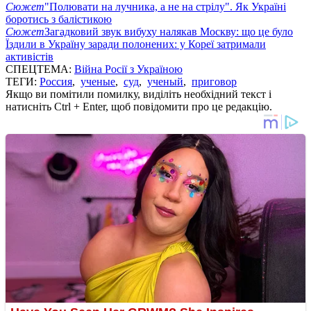
Сюжет
"Полювати на лучника, а не на стрілу". Як Україні
боротись з балістикою
Сюжет
Загадковий звук вибуху налякав Москву: що це було
Їздили в Україну заради полонених: у Кореї затримали
активістів
СПЕЦТЕМА:
Війна Росії з Україною
ТЕГИ:
Россия
,
ученые
,
суд
,
ученый
,
приговор
Якщо ви помітили помилку, виділіть необхідний текст і
натисніть Ctrl + Enter, щоб повідомити про це редакцію.