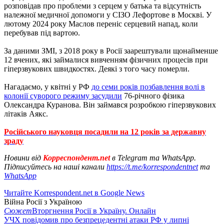
розповідав про проблеми з серцем у батька та відсутність
належної медичної допомоги у СІЗО Лефортове в Москві. У
лютому 2024 року Маслов переніс серцевий напад, коли
перебував під вартою.
За даними ЗМІ, з 2018 року в Росії заарештували щонайменше
12 вчених, які займалися вивченням фізичних процесів при
гіперзвукових швидкостях. Деякі з того часу померли.
Нагадаємо, у квітні у РФ
до семи років позбавлення волі в
колонії суворого режиму засудили
76-річного фізика
Олександра Куранова. Він займався розробкою гіперзвукових
літаків Аякс.
Російського науковця посадили на 12 років за державну
зраду
Новини від
Корреспондент.net
в Telegram та WhatsApp.
Підписуйтесь на наші канали
https://t.me/korrespondentnet
та
WhatsApp
Читайте Korrespondent.net в Google News
Війна Росії з Україною
Сюжет
Вторгнення Росії в Україну. Онлайн
УЧХ повідомив про безпрецедентні атаки РФ у липні