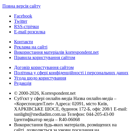
Повна версія сайту
Facebook
Twitter
RSS-стрічки
E-mail розсилка
Контакти
Реклама на сайті
Використання матеріалів korrespondent.net
Правила користування сайтом
Договір користування сайтом
Політика у сфері конфіденційності і персональних даних
Угода щодо користування
Редакція
© 2000-2026, Korrespondent.net
Суб'єкт у сфері онлайн-медіа Назва онлайн-медіа –
«КореспонденТ.net» Адреса: 02091, місто Київ,
ХАРКІВСЬКЕ ШОСЕ, будинок 172-Б, офіс 208/1 E-mail:
sunlight@mediadim.com.ua
Телефон: 044-205-43-00
Ідентифікатор медіа – R40-06068
Використання будь-яких матеріалів, розміщених на
сайті, дозволяється за умови посилання на