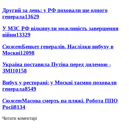
Другий за день: у РФ поховали ще одного
генерала
13629
У МЗС РФ відкинули можливість завершення
війни
13329
Сюжет
Бенкет генералів. Наслідки вибуху в
Москві
12098
Україна поставила Путіна перед дилемою -
ЗМІ
10158
Вибух у ресторані: у Москві таємно поховали
генерала
8549
Сюжет
Масова смерть на пляжі. Робота ППО
Росії
8134
Читати коментарі